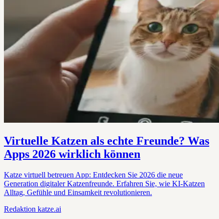
Virtuelle Katzen als echte Freunde? Was
Apps 2026 wirklich können
Katze virtuell betreuen App: Entdecken Sie 2026 die neue
Generation digitaler Katzenfreunde. Erfahren Sie, wie KI-Katzen
Alltag, Gefühle und Einsamkeit revolutionieren.
Redaktion
katze.ai