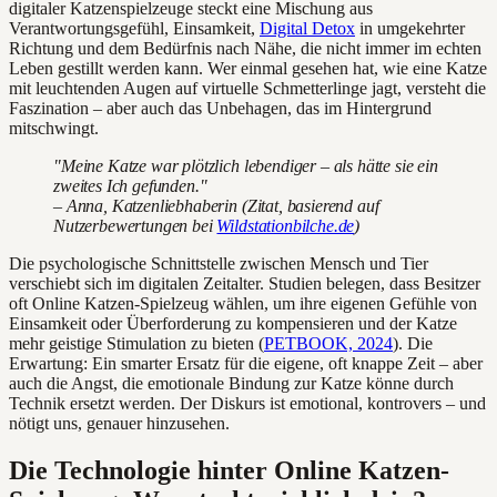
digitaler Katzenspielzeuge steckt eine Mischung aus
Verantwortungsgefühl, Einsamkeit,
Digital Detox
in umgekehrter
Richtung und dem Bedürfnis nach Nähe, die nicht immer im echten
Leben gestillt werden kann. Wer einmal gesehen hat, wie eine Katze
mit leuchtenden Augen auf virtuelle Schmetterlinge jagt, versteht die
Faszination – aber auch das Unbehagen, das im Hintergrund
mitschwingt.
"Meine Katze war plötzlich lebendiger – als hätte sie ein
zweites Ich gefunden."
– Anna, Katzenliebhaberin (Zitat, basierend auf
Nutzerbewertungen bei
Wildstationbilche.de
)
Die psychologische Schnittstelle zwischen Mensch und Tier
verschiebt sich im digitalen Zeitalter. Studien belegen, dass Besitzer
oft Online Katzen-Spielzeug wählen, um ihre eigenen Gefühle von
Einsamkeit oder Überforderung zu kompensieren und der Katze
mehr geistige Stimulation zu bieten (
PETBOOK, 2024
). Die
Erwartung: Ein smarter Ersatz für die eigene, oft knappe Zeit – aber
auch die Angst, die emotionale Bindung zur Katze könne durch
Technik ersetzt werden. Der Diskurs ist emotional, kontrovers – und
nötigt uns, genauer hinzusehen.
Die Technologie hinter Online Katzen-