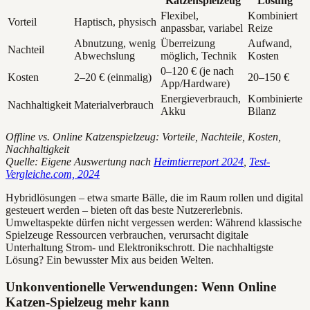
Katzenspielzeug
Lösung
Flexibel,
Kombiniert
Vorteil
Haptisch, physisch
anpassbar, variabel
Reize
Abnutzung, wenig
Überreizung
Aufwand,
Nachteil
Abwechslung
möglich, Technik
Kosten
0–120 € (je nach
Kosten
2–20 € (einmalig)
20–150 €
App/Hardware)
Energieverbrauch,
Kombinierte
Nachhaltigkeit
Materialverbrauch
Akku
Bilanz
Offline vs. Online Katzenspielzeug: Vorteile, Nachteile, Kosten,
Nachhaltigkeit
Quelle: Eigene Auswertung nach
Heimtierreport 2024
,
Test-
Vergleiche.com, 2024
Hybridlösungen – etwa smarte Bälle, die im Raum rollen und digital
gesteuert werden – bieten oft das beste Nutzererlebnis.
Umweltaspekte dürfen nicht vergessen werden: Während klassische
Spielzeuge Ressourcen verbrauchen, verursacht digitale
Unterhaltung Strom- und Elektronikschrott. Die nachhaltigste
Lösung? Ein bewusster Mix aus beiden Welten.
Unkonventionelle Verwendungen: Wenn Online
Katzen-Spielzeug mehr kann