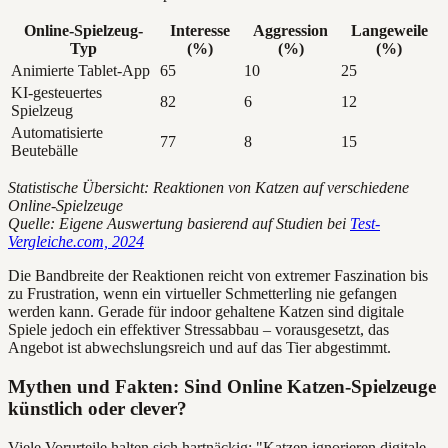
Online-Spielzeug-
Interesse
Aggression
Langeweile
Typ
(%)
(%)
(%)
Animierte Tablet-App
65
10
25
KI-gesteuertes
82
6
12
Spielzeug
Automatisierte
77
8
15
Beutebälle
Statistische Übersicht: Reaktionen von Katzen auf verschiedene
Online-Spielzeuge
Quelle: Eigene Auswertung basierend auf Studien bei
Test-
Vergleiche.com, 2024
Die Bandbreite der Reaktionen reicht von extremer Faszination bis
zu Frustration, wenn ein virtueller Schmetterling nie gefangen
werden kann. Gerade für indoor gehaltene Katzen sind digitale
Spiele jedoch ein effektiver Stressabbau – vorausgesetzt, das
Angebot ist abwechslungsreich und auf das Tier abgestimmt.
Mythen und Fakten: Sind Online Katzen-Spielzeuge
künstlich oder clever?
Viele Vorurteile halten sich hartnäckig: "Katzen ignorieren digitale