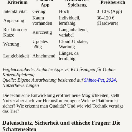
Kriterium
Preisbereich
App
Spielzeug
Interaktivität
Gering
Hoch
0–10 € (App)
Kaum
Individuell,
30–120 €
Anpassung
vorhanden
lernfähig
(Hardware)
Reaktion der
Langanhaltend,
Kurzzeitig
Katze
variabel
Updates
Cloud-Updates,
Wartung
nötig
Wartung
Länger, da
Langlebigkeit
Abnehmend
lernfähig
Vergleichstabelle: Einfache Apps vs. KI-Lösungen für Online
Katzen-Spielzeug
Quelle: Eigene Ausarbeitung basierend auf
Shinee-Pet, 2024
,
Nutzerbewertungen
Die technische Entwicklung eröffnet neue Möglichkeiten, stellt
Nutzer aber auch vor Herausforderungen: Welche Plattform ist
sicher? Wie erkennt man Qualität? Und wie viel Technik verträgt
das Tier?
Datenschutz, Sicherheit und ethische Fragen: Die
Schattenseiten