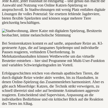
Jede Katze, jeder Haushalt ist einzigartig – und genau das macht die
Auswahl und Nutzung von Online Katzen-Spielzeug so
anspruchsvoll. In Stadtwohnungen mit wenig Platz entfalten digitale
Lösungen ihr volles Potenzial: Sie ersetzen fehlende Jagdreviere,
bieten flexible Spielzeiten und können sogar mehrere Tiere
gleichzeitig beschäftigen.
Bei Seniorenkatzen kommt es auf sanfte, anpassbare Reize an. KI-
gesteuerte Apps, die auf langsames Spieltempo und individuelle
Pausen reagieren, verhindern Überforderung. In
Mehrkatzenhaushalten können Wettbewerbe um das virtuelle
Beutetier entstehen – hier sind Programme mit Multi-User-Funktion
und variablen Schwierigkeitsgraden im Vorteil.
Erfolgsgeschichten reichen von ehemals apathischen Tieren, die
durch digitale Reize wieder aktiv werden, bis zu Haushalten, in
denen Online-Spielzeug das Zusammenleben harmonisiert. Aber es
gibt auch Misserfolge: Katzen, die Technik strikt verweigern, zu
schnell überreizt sind oder auf bestimmte Animationen aggressiv
reagieren. Entscheidend sind Supervision, Anpassung an die
individuellen Bedürfnisse und ein kritischer Blick auf die Reaktion
des Tieres im Alltag.