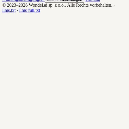
© 2023–2026
Wondel.ai sp. z o.o.
. Alle Rechte vorbehalten.
·
llms.txt
·
llms-full.txt