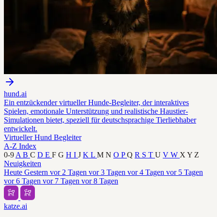
hund.ai
Ein entzückender virtueller Hunde-Begleiter, der interaktives
Spielen, emotionale Unterstützung und realistische Haustier-
Simulationen bietet, speziell für deutschsprachige Tierliebhaber
entwickelt.
Virtueller Hund Begleiter
A-Z Index
0-9
A
B
C
D
E
F
G
H
I
J
K
L
M
N
O
P
Q
R
S
T
U
V
W
X
Y
Z
Neuigkeiten
Heute
Gestern
vor 2 Tagen
vor 3 Tagen
vor 4 Tagen
vor 5 Tagen
vor 6 Tagen
vor 7 Tagen
vor 8 Tagen
katze.ai