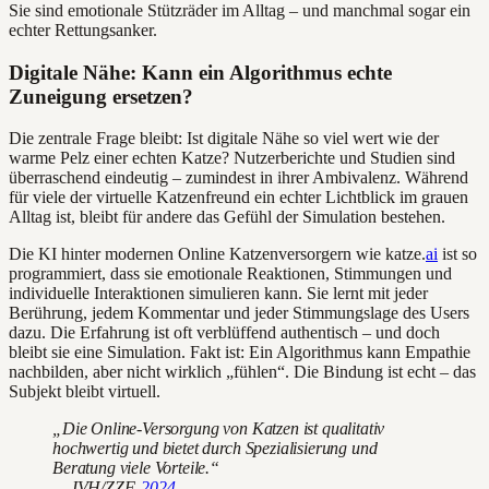
Sie sind emotionale Stützräder im Alltag – und manchmal sogar ein
echter Rettungsanker.
Digitale Nähe: Kann ein Algorithmus echte
Zuneigung ersetzen?
Die zentrale Frage bleibt: Ist digitale Nähe so viel wert wie der
warme Pelz einer echten Katze? Nutzerberichte und Studien sind
überraschend eindeutig – zumindest in ihrer Ambivalenz. Während
für viele der virtuelle Katzenfreund ein echter Lichtblick im grauen
Alltag ist, bleibt für andere das Gefühl der Simulation bestehen.
Die KI hinter modernen Online Katzenversorgern wie katze.
ai
ist so
programmiert, dass sie emotionale Reaktionen, Stimmungen und
individuelle Interaktionen simulieren kann. Sie lernt mit jeder
Berührung, jedem Kommentar und jeder Stimmungslage des Users
dazu. Die Erfahrung ist oft verblüffend authentisch – und doch
bleibt sie eine Simulation. Fakt ist: Ein Algorithmus kann Empathie
nachbilden, aber nicht wirklich „fühlen“. Die Bindung ist echt – das
Subjekt bleibt virtuell.
„Die Online-Versorgung von Katzen ist qualitativ
hochwertig und bietet durch Spezialisierung und
Beratung viele Vorteile.“
— IVH/ZZF,
2024