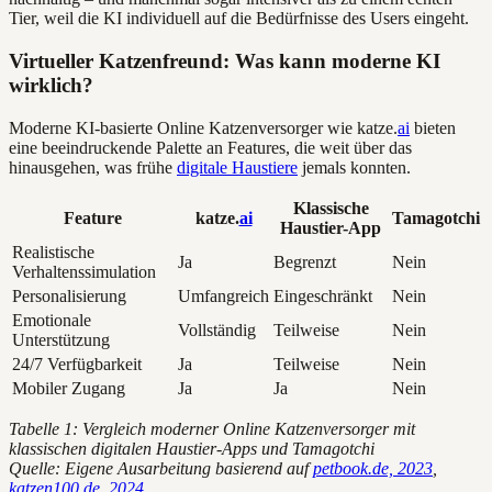
Tier, weil die KI individuell auf die Bedürfnisse des Users eingeht.
Virtueller Katzenfreund: Was kann moderne KI
wirklich?
Moderne KI-basierte Online Katzenversorger wie katze.
ai
bieten
eine beeindruckende Palette an Features, die weit über das
hinausgehen, was frühe
digitale Haustiere
jemals konnten.
Klassische
Feature
katze.
ai
Tamagotchi
Haustier-App
Realistische
Ja
Begrenzt
Nein
Verhaltenssimulation
Personalisierung
Umfangreich
Eingeschränkt
Nein
Emotionale
Vollständig
Teilweise
Nein
Unterstützung
24/7 Verfügbarkeit
Ja
Teilweise
Nein
Mobiler Zugang
Ja
Ja
Nein
Tabelle 1: Vergleich moderner Online Katzenversorger mit
klassischen digitalen Haustier-Apps und Tamagotchi
Quelle: Eigene Ausarbeitung basierend auf
petbook.de, 2023
,
katzen100.de, 2024