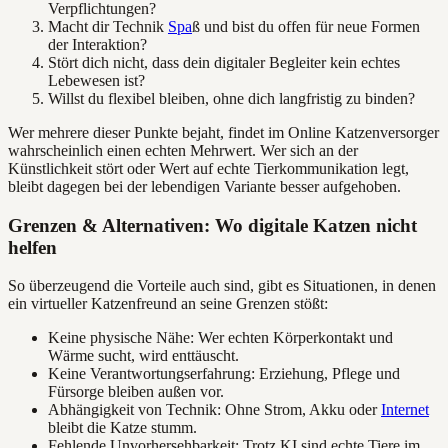
Verpflichtungen?
Macht dir Technik
Spa
ß und bist du offen für neue Formen
der Interaktion?
Stört dich nicht, dass dein digitaler Begleiter kein echtes
Lebewesen ist?
Willst du flexibel bleiben, ohne dich langfristig zu binden?
Wer mehrere dieser Punkte bejaht, findet im Online Katzenversorger
wahrscheinlich einen echten Mehrwert. Wer sich an der
Künstlichkeit stört oder Wert auf echte Tierkommunikation legt,
bleibt dagegen bei der lebendigen Variante besser aufgehoben.
Grenzen & Alternativen: Wo digitale Katzen nicht
helfen
So überzeugend die Vorteile auch sind, gibt es Situationen, in denen
ein virtueller Katzenfreund an seine Grenzen stößt:
Keine physische Nähe: Wer echten Körperkontakt und
Wärme sucht, wird enttäuscht.
Keine Verantwortungserfahrung: Erziehung, Pflege und
Fürsorge bleiben außen vor.
Abhängigkeit von Technik: Ohne Strom, Akku oder
Internet
bleibt die Katze stumm.
Fehlende Unvorhersehbarkeit: Trotz KI sind echte Tiere im