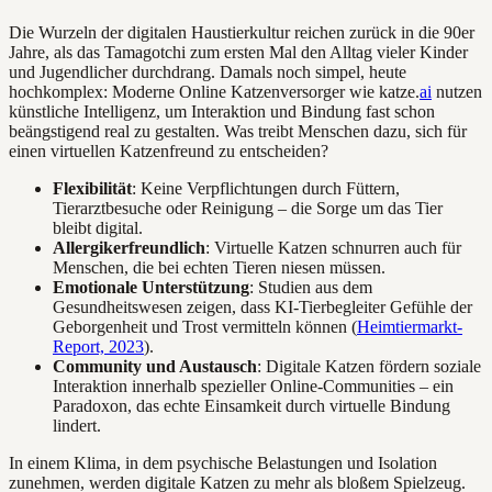
Die Wurzeln der digitalen Haustierkultur reichen zurück in die 90er
Jahre, als das Tamagotchi zum ersten Mal den Alltag vieler Kinder
und Jugendlicher durchdrang. Damals noch simpel, heute
hochkomplex: Moderne Online Katzenversorger wie katze.
ai
nutzen
künstliche Intelligenz, um Interaktion und Bindung fast schon
beängstigend real zu gestalten. Was treibt Menschen dazu, sich für
einen virtuellen Katzenfreund zu entscheiden?
Flexibilität
: Keine Verpflichtungen durch Füttern,
Tierarztbesuche oder Reinigung – die Sorge um das Tier
bleibt digital.
Allergikerfreundlich
: Virtuelle Katzen schnurren auch für
Menschen, die bei echten Tieren niesen müssen.
Emotionale Unterstützung
: Studien aus dem
Gesundheitswesen zeigen, dass KI-Tierbegleiter Gefühle der
Geborgenheit und Trost vermitteln können (
Heimtiermarkt-
Report, 2023
).
Community und Austausch
: Digitale Katzen fördern soziale
Interaktion innerhalb spezieller Online-Communities – ein
Paradoxon, das echte Einsamkeit durch virtuelle Bindung
lindert.
In einem Klima, in dem psychische Belastungen und Isolation
zunehmen, werden digitale Katzen zu mehr als bloßem Spielzeug.