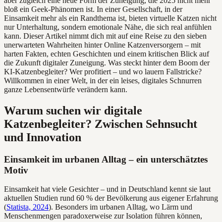
aber zugleich eine neue Form der Zuneigung, die 2025 nicht mehr
bloß ein Geek-Phänomen ist. In einer Gesellschaft, in der
Einsamkeit mehr als ein Randthema ist, bieten virtuelle Katzen nicht
nur Unterhaltung, sondern emotionale Nähe, die sich real anfühlen
kann. Dieser Artikel nimmt dich mit auf eine Reise zu den sieben
unerwarteten Wahrheiten hinter Online Katzenversorgern – mit
harten Fakten, echten Geschichten und einem kritischen Blick auf
die Zukunft digitaler Zuneigung. Was steckt hinter dem Boom der
KI-Katzenbegleiter? Wer profitiert – und wo lauern Fallstricke?
Willkommen in einer Welt, in der ein leises, digitales Schnurren
ganze Lebensentwürfe verändern kann.
Warum suchen wir digitale
Katzenbegleiter? Zwischen Sehnsucht
und Innovation
Einsamkeit im urbanen Alltag – ein unterschätztes
Motiv
Einsamkeit hat viele Gesichter – und in Deutschland kennt sie laut
aktuellen Studien rund 60 % der Bevölkerung aus eigener Erfahrung
(
Statista, 2024
). Besonders im urbanen Alltag, wo Lärm und
Menschenmengen paradoxerweise zur Isolation führen können,