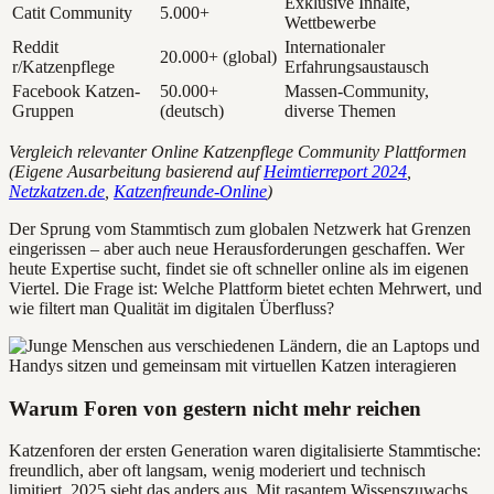
Exklusive Inhalte,
Catit Community
5.000+
Wettbewerbe
Reddit
Internationaler
20.000+ (global)
r/Katzenpflege
Erfahrungsaustausch
Facebook Katzen-
50.000+
Massen-Community,
Gruppen
(deutsch)
diverse Themen
Vergleich relevanter Online Katzenpflege Community Plattformen
(Eigene Ausarbeitung basierend auf
Heimtierreport 2024
,
Netzkatzen.de
,
Katzenfreunde-Online
)
Der Sprung vom Stammtisch zum globalen Netzwerk hat Grenzen
eingerissen – aber auch neue Herausforderungen geschaffen. Wer
heute Expertise sucht, findet sie oft schneller online als im eigenen
Viertel. Die Frage ist: Welche Plattform bietet echten Mehrwert, und
wie filtert man Qualität im digitalen Überfluss?
Warum Foren von gestern nicht mehr reichen
Katzenforen der ersten Generation waren digitalisierte Stammtische:
freundlich, aber oft langsam, wenig moderiert und technisch
limitiert. 2025 sieht das anders aus. Mit rasantem Wissenszuwachs