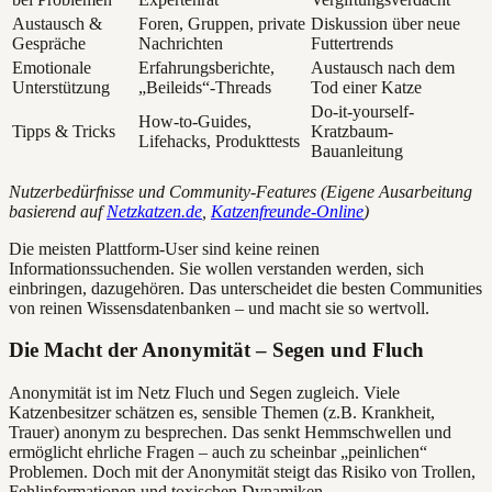
Austausch &
Foren, Gruppen, private
Diskussion über neue
Gespräche
Nachrichten
Futtertrends
Emotionale
Erfahrungsberichte,
Austausch nach dem
Unterstützung
„Beileids“-Threads
Tod einer Katze
Do-it-yourself-
How-to-Guides,
Tipps & Tricks
Kratzbaum-
Lifehacks, Produkttests
Bauanleitung
Nutzerbedürfnisse und Community-Features (Eigene Ausarbeitung
basierend auf
Netzkatzen.de
,
Katzenfreunde-Online
)
Die meisten Plattform-User sind keine reinen
Informationssuchenden. Sie wollen verstanden werden, sich
einbringen, dazugehören. Das unterscheidet die besten Communities
von reinen Wissensdatenbanken – und macht sie so wertvoll.
Die Macht der Anonymität – Segen und Fluch
Anonymität ist im Netz Fluch und Segen zugleich. Viele
Katzenbesitzer schätzen es, sensible Themen (z.B. Krankheit,
Trauer) anonym zu besprechen. Das senkt Hemmschwellen und
ermöglicht ehrliche Fragen – auch zu scheinbar „peinlichen“
Problemen. Doch mit der Anonymität steigt das Risiko von Trollen,
Fehlinformationen und toxischen Dynamiken.