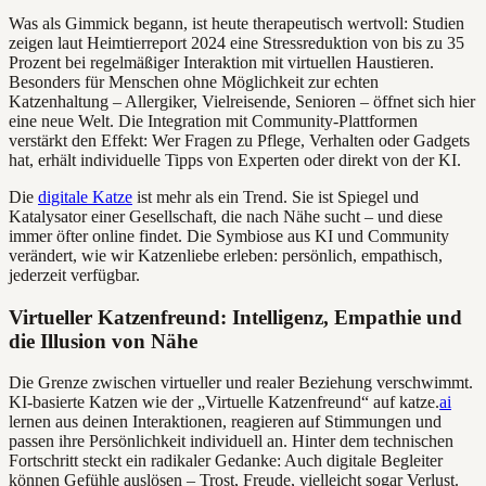
Was als Gimmick begann, ist heute therapeutisch wertvoll: Studien
zeigen laut Heimtierreport 2024 eine Stressreduktion von bis zu 35
Prozent bei regelmäßiger Interaktion mit virtuellen Haustieren.
Besonders für Menschen ohne Möglichkeit zur echten
Katzenhaltung – Allergiker, Vielreisende, Senioren – öffnet sich hier
eine neue Welt. Die Integration mit Community-Plattformen
verstärkt den Effekt: Wer Fragen zu Pflege, Verhalten oder Gadgets
hat, erhält individuelle Tipps von Experten oder direkt von der KI.
Die
digitale Katze
ist mehr als ein Trend. Sie ist Spiegel und
Katalysator einer Gesellschaft, die nach Nähe sucht – und diese
immer öfter online findet. Die Symbiose aus KI und Community
verändert, wie wir Katzenliebe erleben: persönlich, empathisch,
jederzeit verfügbar.
Virtueller Katzenfreund: Intelligenz, Empathie und
die Illusion von Nähe
Die Grenze zwischen virtueller und realer Beziehung verschwimmt.
KI-basierte Katzen wie der „Virtuelle Katzenfreund“ auf katze.
ai
lernen aus deinen Interaktionen, reagieren auf Stimmungen und
passen ihre Persönlichkeit individuell an. Hinter dem technischen
Fortschritt steckt ein radikaler Gedanke: Auch digitale Begleiter
können Gefühle auslösen – Trost, Freude, vielleicht sogar Verlust.