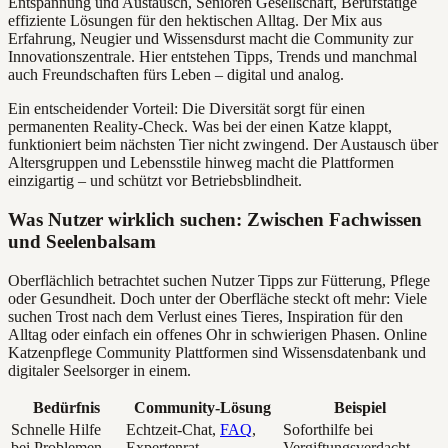
Entspannung und Austausch, Senioren Gesellschaft, Berufstätige
effiziente Lösungen für den hektischen Alltag. Der Mix aus
Erfahrung, Neugier und Wissensdurst macht die Community zur
Innovationszentrale. Hier entstehen Tipps, Trends und manchmal
auch Freundschaften fürs Leben – digital und analog.
Ein entscheidender Vorteil: Die Diversität sorgt für einen
permanenten Reality-Check. Was bei der einen Katze klappt,
funktioniert beim nächsten Tier nicht zwingend. Der Austausch über
Altersgruppen und Lebensstile hinweg macht die Plattformen
einzigartig – und schützt vor Betriebsblindheit.
Was Nutzer wirklich suchen: Zwischen Fachwissen
und Seelenbalsam
Oberflächlich betrachtet suchen Nutzer Tipps zur Fütterung, Pflege
oder Gesundheit. Doch unter der Oberfläche steckt oft mehr: Viele
suchen Trost nach dem Verlust eines Tieres, Inspiration für den
Alltag oder einfach ein offenes Ohr in schwierigen Phasen. Online
Katzenpflege Community Plattformen sind Wissensdatenbank und
digitaler Seelsorger in einem.
Bedürfnis
Community-Lösung
Beispiel
Schnelle Hilfe
Echtzeit-Chat,
FAQ
,
Soforthilfe bei
bei Problemen
Expertenrat
Vergiftungsverdacht