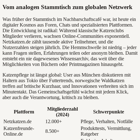
Vom analogen Stammtisch zum globalen Netzwerk
Was früher der Stammtisch im Nachbarschaftscafé war, ist heute ein
digitaler Kosmos aus Foren, Chats und spezialisierten Plattformen.
Die Entwicklung ist radikal: Während klassische Katzenclubs
Mitglieder verlieren, wachsen Online-Communities exponentiell.
Netzkatzen.de zählt tausende aktive Teilnehmer, und die
Nutzerzahlen steigen jährlich. Die Hemmschwelle ist niedrig – jeder
kann Fragen stellen, Erfahrungen teilen oder anonym bleiben. Damit
entsteht ein nie dagewesenes Wissensarchiv, das weit über die
Möglichkeiten von Büchern oder Printmagazinen hinausgeht.
Katzenpflege ist längst global: User aus München diskutieren mit
Haltern aus Tokio über Futtertrends, norwegische Waldkatzen
treffen auf britische Kurzhaar, und Innovationen verbreiten sich im
Minutentakt. Das Gemeinschaftsgefühl wächst mit jedem Klick,
aber auch die Verantwortung, kritisch zu bleiben.
Mitgliederzahl
Plattform
Schwerpunkte
(2024)
Netzkatzen.de
12.000+
Pflege, Verhalten, Notfälle
Katzenfreunde-
Produkttests, Vermittlung,
8.500+
Online.de
Ratgeber