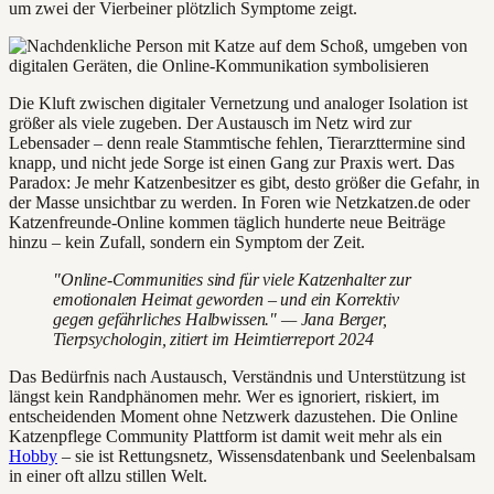
um zwei der Vierbeiner plötzlich Symptome zeigt.
Die Kluft zwischen digitaler Vernetzung und analoger Isolation ist
größer als viele zugeben. Der Austausch im Netz wird zur
Lebensader – denn reale Stammtische fehlen, Tierarzttermine sind
knapp, und nicht jede Sorge ist einen Gang zur Praxis wert. Das
Paradox: Je mehr Katzenbesitzer es gibt, desto größer die Gefahr, in
der Masse unsichtbar zu werden. In Foren wie Netzkatzen.de oder
Katzenfreunde-Online kommen täglich hunderte neue Beiträge
hinzu – kein Zufall, sondern ein Symptom der Zeit.
"Online-Communities sind für viele Katzenhalter zur
emotionalen Heimat geworden – und ein Korrektiv
gegen gefährliches Halbwissen." — Jana Berger,
Tierpsychologin, zitiert im Heimtierreport 2024
Das Bedürfnis nach Austausch, Verständnis und Unterstützung ist
längst kein Randphänomen mehr. Wer es ignoriert, riskiert, im
entscheidenden Moment ohne Netzwerk dazustehen. Die Online
Katzenpflege Community Plattform ist damit weit mehr als ein
Hobby
– sie ist Rettungsnetz, Wissensdatenbank und Seelenbalsam
in einer oft allzu stillen Welt.