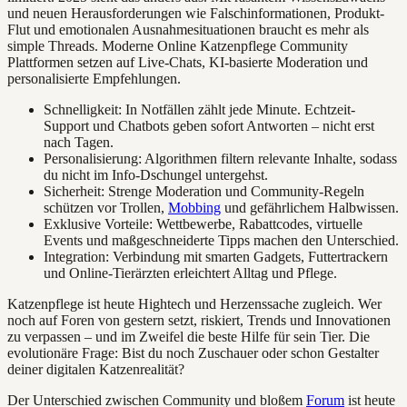
und neuen Herausforderungen wie Falschinformationen, Produkt-
Flut und emotionalen Ausnahmesituationen braucht es mehr als
simple Threads. Moderne Online Katzenpflege Community
Plattformen setzen auf Live-Chats, KI-basierte Moderation und
personalisierte Empfehlungen.
Schnelligkeit: In Notfällen zählt jede Minute. Echtzeit-
Support und Chatbots geben sofort Antworten – nicht erst
nach Tagen.
Personalisierung: Algorithmen filtern relevante Inhalte, sodass
du nicht im Info-Dschungel untergehst.
Sicherheit: Strenge Moderation und Community-Regeln
schützen vor Trollen,
Mobbing
und gefährlichem Halbwissen.
Exklusive Vorteile: Wettbewerbe, Rabattcodes, virtuelle
Events und maßgeschneiderte Tipps machen den Unterschied.
Integration: Verbindung mit smarten Gadgets, Futtertrackern
und Online-Tierärzten erleichtert Alltag und Pflege.
Katzenpflege ist heute Hightech und Herzenssache zugleich. Wer
noch auf Foren von gestern setzt, riskiert, Trends und Innovationen
zu verpassen – und im Zweifel die beste Hilfe für sein Tier. Die
evolutionäre Frage: Bist du noch Zuschauer oder schon Gestalter
deiner digitalen Katzenrealität?
Der Unterschied zwischen Community und bloßem
Forum
ist heute