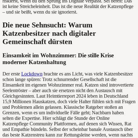
riskierst, wenn du den Sprung ins Digitale verpasst. Sei bereit: Das
ist keine Streicheleinheit. Das ist die neue Realität der Katzenpflege
– und sie beißt, wenn du sie ignorierst.
Die neue Sehnsucht: Warum
Katzenbesitzer nach digitaler
Gemeinschaft dürsten
Einsamkeit im Wohnzimmer: Die stille Krise
moderner Katzenhaltung
Der erste
Lockdown
brachte es ans Licht, was viele Katzenbesitzer
schon lange spüren: Trotz schnurrender Gesellschaft ist die
Einsamkeit im eigenen Wohnzimmer real. Katzen sind introvertierte
Seelentröster – aber auch sie ersetzen nicht den Austausch mit
Gleichgesinnten. Laut Heimtierreport 2024 leben in Deutschland
15,9 Millionen Hauskatzen, doch viele Halter fühlen sich mit Fragen
und Problemen allein gelassen. Klassische Ratgeber stoßen an
Grenzen, wenn es um individuelle Fälle geht; Nachbarn haben
selten die Expertise. Hier schlägt die Stunde der Online
Katzenpflege Community Plattformen, auf denen sich Wissen, Rat
und Empathie bündeln. Selbst der scheinbar banale Austausch über
das beste Katzenstreu kann zur Rettungsleine werden, wenn nachts