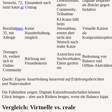
Lebensfreude,
Digitale Begleiter
Seniorin, 72,
Einsamkeit nach
aktive
als Brücke gegen
nutzt katze.
ai
Umzug
Community-
Isolation
Teilnahme
KI-Katze hilft
beim
Berufstä
tiger
,
Keine
Stressabbau,
Virtuelle Katzen
35, mit
Haustierhaltung
ersetzt aber
als
Allergie
möglich
nicht den
Kompromissoptio
Wunsch nach
realer Katze
Teenager,
Anzeichen von
16, verliert
Bedeutung von
Rückzug aus
Suchtverhalten,
sich in
Balance und
Freundeskreis
Eltern greifen
Online-
Offline-Aktivitäte
ein
Community
Quelle: Eigene Ausarbeitung basierend auf Erfahrungsberichten
und Nutzerstudien
Die Fallstudien zeigen: Digitale Katzenfreundschaften können
Glück bringen – aber auch Risiken bergen, wenn die Balance kippt.
Vergleich: Virtuelle vs. reale