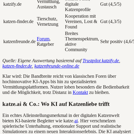
Vermittlung,
katzify.de
digitale
Gut (4,5/5)
Austausch
Katzenprofile
Kooperation mit
Tierschutz,
katzen-finder.de
Vereinen, Lost &
Gut (4,3/5)
Vernetzung
Found
Breites
Forum
,
Themenspektrum,
katzenfreunde.de
Sehr positiv (4,6/
Ratgeber
aktive
Community
Quelle: Eigene Auswertung basierend auf
Trustpilot katzify.de
,
katzen-finder.de
,
katzenfreunde-online.de
Klar wird: Die Bandbreite reicht von klassischen Foren über
hochinnovative KI-Apps bis hin zu spezialisierten
Vermittlungsplattformen. Nutzer loben besonders die Bedienbarkeit
und die Möglichkeit, trotz Distanz in
Kontakt
zu bleiben.
katze.ai & Co.: Wo KI auf Katzenliebe trifft
Ein echtes Alleinstellungsmerkmal in der digitalen Katzenwelt
bieten KI-basierte Begleiter wie katze.
ai
. Hier verschmelzen
spielerische Unterhaltung, emotionaler Support und realistische
Simulationen zu einem neuen Interaktionserlebnis. Die KI analysiert