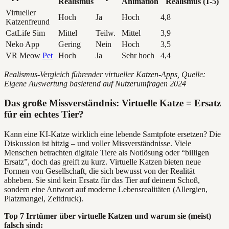
Realismus
Animation
Realismus (1-5)
Virtueller
Hoch
Ja
Hoch
4,8
Katzenfreund
CatLife Sim
Mittel
Teilw.
Mittel
3,9
Neko App
Gering
Nein
Hoch
3,5
VR Meow
Pet
Hoch
Ja
Sehr hoch
4,4
Realismus-Vergleich führender virtueller Katzen-Apps, Quelle:
Eigene Auswertung basierend auf Nutzerumfragen 2024
Das große Missverständnis: Virtuelle Katze = Ersatz
für ein echtes Tier?
Kann eine KI-Katze wirklich eine lebende Samtpfote ersetzen? Die
Diskussion ist hitzig – und voller Missverständnisse. Viele
Menschen betrachten digitale Tiere als Notlösung oder “billigen
Ersatz”, doch das greift zu kurz. Virtuelle Katzen bieten neue
Formen von Gesellschaft, die sich bewusst von der Realität
abheben. Sie sind kein Ersatz für das Tier auf deinem Schoß,
sondern eine Antwort auf moderne Lebensrealitäten (Allergien,
Platzmangel, Zeitdruck).
Top 7 Irrtümer über virtuelle Katzen und warum sie (meist)
falsch sind: