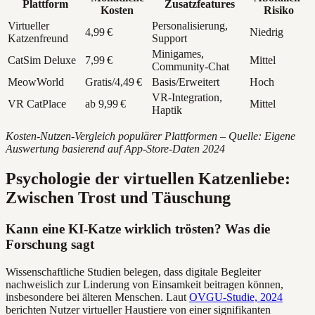
Plattform
Zusatzfeatures
Kosten
Risiko
Virtueller
Personalisierung,
4,99 €
Niedrig
Katzenfreund
Support
Minigames,
CatSim Deluxe
7,99 €
Mittel
Community-Chat
MeowWorld
Gratis/4,49 €
Basis/Erweitert
Hoch
VR-Integration,
VR CatPlace
ab 9,99 €
Mittel
Haptik
Kosten-Nutzen-Vergleich populärer Plattformen – Quelle: Eigene
Auswertung basierend auf App-Store-Daten 2024
Psychologie der virtuellen Katzenliebe:
Zwischen Trost und Täuschung
Kann eine KI-Katze wirklich trösten? Was die
Forschung sagt
Wissenschaftliche Studien belegen, dass digitale Begleiter
nachweislich zur Linderung von Einsamkeit beitragen können,
insbesondere bei älteren Menschen. Laut
OVGU-Studie, 2024
berichten Nutzer virtueller Haustiere von einer signifikanten