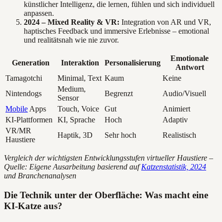
künstlicher Intelligenz, die lernen, fühlen und sich individuell
anpassen.
2024 – Mixed Reality & VR:
Integration von AR und VR,
haptisches Feedback und immersive Erlebnisse – emotional
und realitätsnah wie nie zuvor.
Emotionale
Generation
Interaktion
Personalisierung
Antwort
Tamagotchi
Minimal, Text
Kaum
Keine
Medium,
Nintendogs
Begrenzt
Audio/Visuell
Sensor
Mobile
Apps
Touch, Voice
Gut
Animiert
KI-Plattformen
KI, Sprache
Hoch
Adaptiv
VR/MR
Haptik, 3D
Sehr hoch
Realistisch
Haustiere
Vergleich der wichtigsten Entwicklungsstufen virtueller Haustiere –
Quelle: Eigene Ausarbeitung basierend auf
Katzenstatistik, 2024
und Branchenanalysen
Die Technik unter der Oberfläche: Was macht eine
KI-Katze aus?