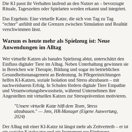
Die KI passt ihr Verhalten laufend an den Nutzer an – bevorzugte
Rituale, Tageszeiten oder Spielarten werden erkannt und integriert.
Das Ergebnis: Eine virtuelle Katze, die sich von Tag zu Tag
“echter” anfühlt und die Grenzen zwischen Simulation und Realität
verschwimmen lässt.
Warum es heute mehr als Spielzeug ist: Neue
Anwendungen im Alltag
Wer virtuelle Katzen als banales Spielzeug abtut, unterschätzt den
Einfluss digitaler Tiere im Alltag. Neben Unterhaltung gewinnen sie
in Bereichen wie Therapie, Bildung und sogar im betrieblichen
Gesundheitsmanagement an Bedeutung. In Pflegeeinrichtungen
helfen KI-Katzen, soziale Isolation und Stress abzubauen – mit
nachweisbarem Erfolg. In Schulen fördern digitale Tiere Empathie
und Verantwortungsbewusstsein, während Unternehmen ihre
Angestellten mit virtuellen Katzen zur Stressprävention motivieren.
"Unsere virtuelle Katze hilft dem Team, Stress
abzubauen." — Jens, HR-Manager (Eigene Auswertung,
2024)
Der Alltag mit einer KI-Katze ist längst mehr als Zeitvertreib – er ist
ein sozialer Katalysator und ein Instrument zur Förderung