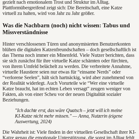
gezielt nach emotionalem Trost und Struktur im Alltag.
Plattformübergreifend zeigt sich: Die Bereitschaft, eine Katze
virtuell zu halten, wird von Jahr zu Jahr größer.
Was die Nachbarn (noch) nicht wissen: Tabus und
Missverständnisse
Hinter verschlossenen Türen und anonymisierten Benutzerkonten
blühen die digitalen Katzenfreundschaften – doch gesellschaftlich ist
das Thema noch immer ein Minenfeld. Viele Nutzer berichten, dass
sie sich zunächst für ihre virtuelle Katze schämten oder fürchten,
von ihrem Umfeld belächelt zu werden. Die verbreitete Annahme,
virtuelle Haustiere seien nur etwas für “einsame Nerds” oder
“verlorene Seelen”, hält sich hartnäckig, wird aber zunehmend von
der Realität widerlegt. Auch Vorurteile wie “Wer eine virtuelle
Katze braucht, hat im echten Leben versagt” zeugen weniger von
Fakten, als von einer Scheu vor der neuen Digitalität sozialer
Beziehungen.
"Ich dachte erst, das wäre Quatsch – jetzt will ich meine
KI-Katze nicht mehr missen." — Anna, Nutzerin (eigene
Auswertung, 2024)
Die Wahrheit ist: Viele finden in der virtuellen Gesellschaft ihrer KI-
Katze genau die emotionale Unterstützung, die sonst im Alltag fehlt