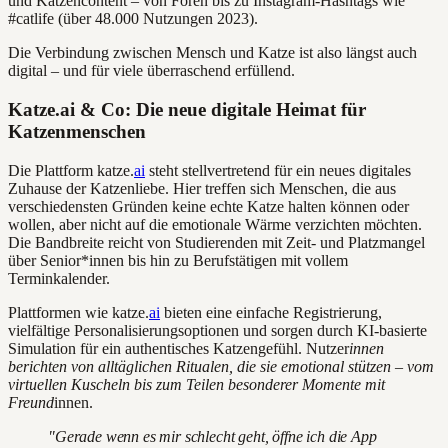
und Katzencontent – von Foren bis zu Instagram-Hashtags wie
#catlife (über 48.000 Nutzungen 2023).
Die Verbindung zwischen Mensch und Katze ist also längst auch
digital – und für viele überraschend erfüllend.
Katze.ai & Co: Die neue digitale Heimat für
Katzenmenschen
Die Plattform katze.
ai
steht stellvertretend für ein neues digitales
Zuhause der Katzenliebe. Hier treffen sich Menschen, die aus
verschiedensten Gründen keine echte Katze halten können oder
wollen, aber nicht auf die emotionale Wärme verzichten möchten.
Die Bandbreite reicht von Studierenden mit Zeit- und Platzmangel
über Senior*innen bis hin zu Berufstätigen mit vollem
Terminkalender.
Plattformen wie katze.
ai
bieten eine einfache Registrierung,
vielfältige Personalisierungsoptionen und sorgen durch KI-basierte
Simulation für ein authentisches Katzengefühl. Nutzer
innen
berichten von alltäglichen Ritualen, die sie emotional stützen – vom
virtuellen Kuscheln bis zum Teilen besonderer Momente mit
Freund
innen.
"Gerade wenn es mir schlecht geht, öffne ich die App