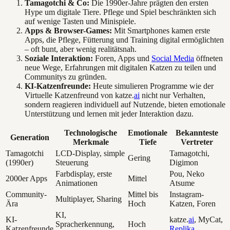
Tamagotchi & Co:
Die 1990er-Jahre prägten den ersten
Hype um digitale Tiere. Pflege und Spiel beschränkten sich
auf wenige Tasten und Minispiele.
Apps & Browser-Games:
Mit Smartphones kamen erste
Apps, die Pflege, Fütterung und Training digital ermöglichten
– oft bunt, aber wenig realitätsnah.
Soziale Interaktion:
Foren, Apps und
Social Media
öffneten
neue Wege, Erfahrungen mit digitalen Katzen zu teilen und
Communitys zu gründen.
KI-Katzenfreunde:
Heute simulieren Programme wie der
Virtuelle Katzenfreund von katze.
ai
nicht nur Verhalten,
sondern reagieren individuell auf Nutzende, bieten emotionale
Unterstützung und lernen mit jeder Interaktion dazu.
Technologische
Emotionale
Bekannteste
Generation
Merkmale
Tiefe
Vertreter
Tamagotchi
LCD-Display, simple
Tamagotchi,
Gering
(1990er)
Steuerung
Digimon
Farbdisplay, erste
Pou, Neko
2000er Apps
Mittel
Animationen
Atsume
Community-
Mittel bis
Instagram-
Multiplayer, Sharing
Ära
Hoch
Katzen, Foren
KI,
KI-
katze.
ai
, MyCat,
Spracherkennung,
Hoch
Katzenfreunde
Replika