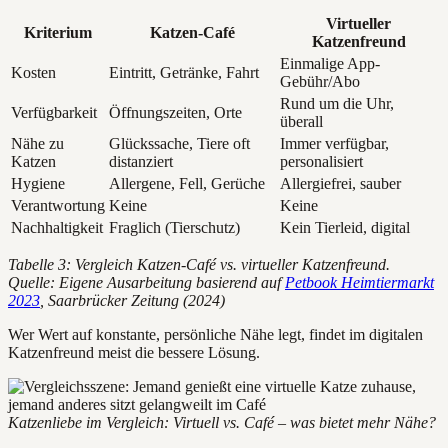
Virtueller
Kriterium
Katzen-Café
Katzenfreund
Einmalige App-
Kosten
Eintritt, Getränke, Fahrt
Gebühr/Abo
Rund um die Uhr,
Verfügbarkeit
Öffnungszeiten, Orte
überall
Nähe zu
Glückssache, Tiere oft
Immer verfügbar,
Katzen
distanziert
personalisiert
Hygiene
Allergene, Fell, Gerüche
Allergiefrei, sauber
Verantwortung
Keine
Keine
Nachhaltigkeit
Fraglich (Tierschutz)
Kein Tierleid, digital
Tabelle 3: Vergleich Katzen-Café vs. virtueller Katzenfreund.
Quelle: Eigene Ausarbeitung basierend auf
Petbook Heimtiermarkt
2023
, Saarbrücker Zeitung (2024)
Wer Wert auf konstante, persönliche Nähe legt, findet im digitalen
Katzenfreund meist die bessere Lösung.
Katzenliebe im Vergleich: Virtuell vs. Café – was bietet mehr Nähe?