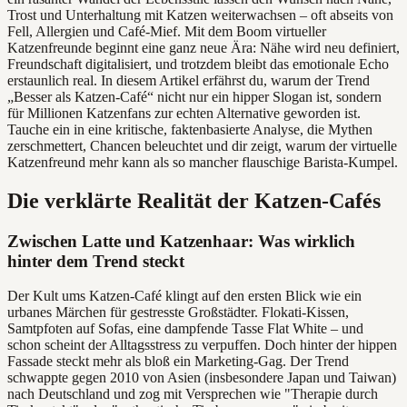
Trost und Unterhaltung mit Katzen weiterwachsen – oft abseits von
Fell, Allergien und Café-Mief. Mit dem Boom virtueller
Katzenfreunde beginnt eine ganz neue Ära: Nähe wird neu definiert,
Freundschaft digitalisiert, und trotzdem bleibt das emotionale Echo
erstaunlich real. In diesem Artikel erfährst du, warum der Trend
„Besser als Katzen-Café“ nicht nur ein hipper Slogan ist, sondern
für Millionen Katzenfans zur echten Alternative geworden ist.
Tauche ein in eine kritische, faktenbasierte Analyse, die Mythen
zerschmettert, Chancen beleuchtet und dir zeigt, warum der virtuelle
Katzenfreund mehr kann als so mancher flauschige Barista-Kumpel.
Die verklärte Realität der Katzen-Cafés
Zwischen Latte und Katzenhaar: Was wirklich
hinter dem Trend steckt
Der Kult ums Katzen-Café klingt auf den ersten Blick wie ein
urbanes Märchen für gestresste Großstädter. Flokati-Kissen,
Samtpfoten auf Sofas, eine dampfende Tasse Flat White – und
schon scheint der Alltagsstress zu verpuffen. Doch hinter der hippen
Fassade steckt mehr als bloß ein Marketing-Gag. Der Trend
schwappte gegen 2010 von Asien (insbesondere Japan und Taiwan)
nach Deutschland und zog mit Versprechen wie "Therapie durch