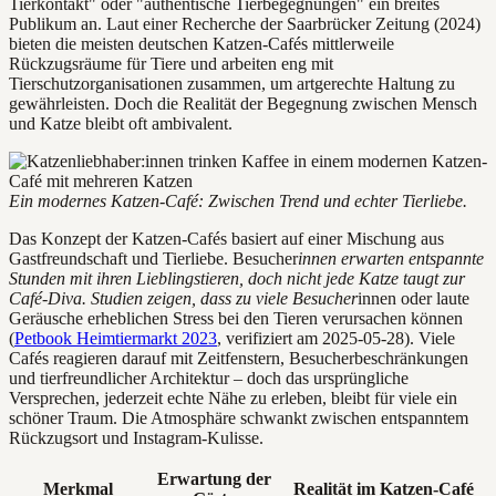
Tierkontakt" oder "authentische Tierbegegnungen" ein breites
Publikum an. Laut einer Recherche der Saarbrücker Zeitung (2024)
bieten die meisten deutschen Katzen-Cafés mittlerweile
Rückzugsräume für Tiere und arbeiten eng mit
Tierschutzorganisationen zusammen, um artgerechte Haltung zu
gewährleisten. Doch die Realität der Begegnung zwischen Mensch
und Katze bleibt oft ambivalent.
Ein modernes Katzen-Café: Zwischen Trend und echter Tierliebe.
Das Konzept der Katzen-Cafés basiert auf einer Mischung aus
Gastfreundschaft und Tierliebe. Besucher
innen erwarten entspannte
Stunden mit ihren Lieblingstieren, doch nicht jede Katze taugt zur
Café-Diva. Studien zeigen, dass zu viele Besucher
innen oder laute
Geräusche erheblichen Stress bei den Tieren verursachen können
(
Petbook Heimtiermarkt 2023
, verifiziert am 2025-05-28). Viele
Cafés reagieren darauf mit Zeitfenstern, Besucherbeschränkungen
und tierfreundlicher Architektur – doch das ursprüngliche
Versprechen, jederzeit echte Nähe zu erleben, bleibt für viele ein
schöner Traum. Die Atmosphäre schwankt zwischen entspanntem
Rückzugsort und Instagram-Kulisse.
Erwartung der
Merkmal
Realität im Katzen-Café