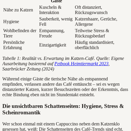
Gäste
Kuscheln &
Oft distanziert,
Nähe zu Katzen
Interaktion
Rückzugswunsch
Sauberkeit, wenig
Katzenhaare, Gerüche,
Hygiene
Fell
Allergene
Wohlbefinden der
Entspannung,
Teilweise Stress &
Tiere
Freude
Rückzugsbedarf
Persönliche
Häufig standardisiert,
Einzigartigkeit
Erfahrung
oberflächlich
Tabelle 1: Realität vs. Erwartung im Katzen-Café. Quelle: Eigene
Ausarbeitung basierend auf
Petbook Heimtiermarkt 2023
,
Saarbrücker Zeitung (2024)
Während einige Gäste die tierische Nähe als entspannend
empfinden, verlassen andere das Café enttäuscht – sei es wegen
distanzierter Katzen, kurzer Besuchszeiten oder der Erkenntnis, dass
echte Bindung eben nicht im Stundentakt entsteht.
Die unsichtbaren Schattenseiten: Hygiene, Stress &
Scheinromantik
Wer schon einmal mit einem Cappuccino neben dem Katzenklo
gesessen hat, weiß: Die Schattenseiten des Café-Trends sind echt.