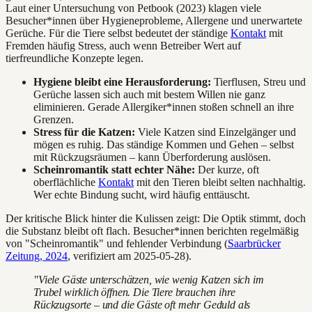
Laut einer Untersuchung von Petbook (2023) klagen viele
Besucher*innen über Hygieneprobleme, Allergene und unerwartete
Gerüche. Für die Tiere selbst bedeutet der ständige
Kontakt
mit
Fremden häufig Stress, auch wenn Betreiber Wert auf
tierfreundliche Konzepte legen.
Hygiene bleibt eine Herausforderung:
Tierflusen, Streu und
Gerüche lassen sich auch mit bestem Willen nie ganz
eliminieren. Gerade Allergiker*innen stoßen schnell an ihre
Grenzen.
Stress für die Katzen:
Viele Katzen sind Einzelgänger und
mögen es ruhig. Das ständige Kommen und Gehen – selbst
mit Rückzugsräumen – kann Überforderung auslösen.
Scheinromantik statt echter Nähe:
Der kurze, oft
oberflächliche
Kontakt
mit den Tieren bleibt selten nachhaltig.
Wer echte Bindung sucht, wird häufig enttäuscht.
Der kritische Blick hinter die Kulissen zeigt: Die Optik stimmt, doch
die Substanz bleibt oft flach. Besucher*innen berichten regelmäßig
von "Scheinromantik" und fehlender Verbindung (
Saarbrücker
Zeitung, 2024
, verifiziert am 2025-05-28).
"Viele Gäste unterschätzen, wie wenig Katzen sich im
Trubel wirklich öffnen. Die Tiere brauchen ihre
Rückzugsorte – und die Gäste oft mehr Geduld als