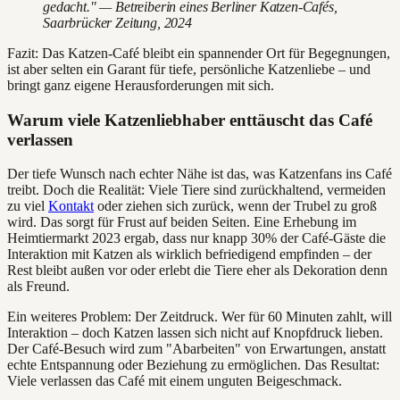
gedacht." — Betreiberin eines Berliner Katzen-Cafés,
Saarbrücker Zeitung, 2024
Fazit: Das Katzen-Café bleibt ein spannender Ort für Begegnungen,
ist aber selten ein Garant für tiefe, persönliche Katzenliebe – und
bringt ganz eigene Herausforderungen mit sich.
Warum viele Katzenliebhaber enttäuscht das Café
verlassen
Der tiefe Wunsch nach echter Nähe ist das, was Katzenfans ins Café
treibt. Doch die Realität: Viele Tiere sind zurückhaltend, vermeiden
zu viel
Kontakt
oder ziehen sich zurück, wenn der Trubel zu groß
wird. Das sorgt für Frust auf beiden Seiten. Eine Erhebung im
Heimtiermarkt 2023 ergab, dass nur knapp 30% der Café-Gäste die
Interaktion mit Katzen als wirklich befriedigend empfinden – der
Rest bleibt außen vor oder erlebt die Tiere eher als Dekoration denn
als Freund.
Ein weiteres Problem: Der Zeitdruck. Wer für 60 Minuten zahlt, will
Interaktion – doch Katzen lassen sich nicht auf Knopfdruck lieben.
Der Café-Besuch wird zum "Abarbeiten" von Erwartungen, anstatt
echte Entspannung oder Beziehung zu ermöglichen. Das Resultat:
Viele verlassen das Café mit einem unguten Beigeschmack.