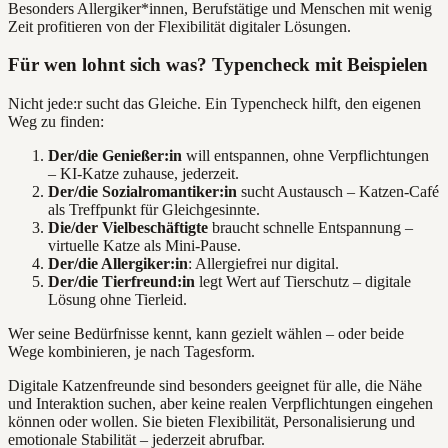
Besonders Allergiker*innen, Berufstätige und Menschen mit wenig
Zeit profitieren von der Flexibilität digitaler Lösungen.
Für wen lohnt sich was? Typencheck mit Beispielen
Nicht jede:r sucht das Gleiche. Ein Typencheck hilft, den eigenen
Weg zu finden:
Der/die Genießer:in
will entspannen, ohne Verpflichtungen
– KI-Katze zuhause, jederzeit.
Der/die Sozialromantiker:in
sucht Austausch – Katzen-Café
als Treffpunkt für Gleichgesinnte.
Die/der Vielbeschäftigte
braucht schnelle Entspannung –
virtuelle Katze als Mini-Pause.
Der/die Allergiker:in
: Allergiefrei nur digital.
Der/die Tierfreund:in
legt Wert auf Tierschutz – digitale
Lösung ohne Tierleid.
Wer seine Bedürfnisse kennt, kann gezielt wählen – oder beide
Wege kombinieren, je nach Tagesform.
Digitale Katzenfreunde sind besonders geeignet für alle, die Nähe
und Interaktion suchen, aber keine realen Verpflichtungen eingehen
können oder wollen. Sie bieten Flexibilität, Personalisierung und
emotionale Stabilität – jederzeit abrufbar.