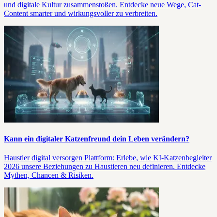
und digitale Kultur zusammenstoßen. Entdecke neue Wege, Cat-
Content smarter und wirkungsvoller zu verbreiten.
Kann ein digitaler Katzenfreund dein Leben verändern?
Haustier digital versorgen Plattform: Erlebe, wie KI-Katzenbegleiter
2026 unsere Beziehungen zu Haustieren neu definieren. Entdecke
Mythen, Chancen & Risiken.