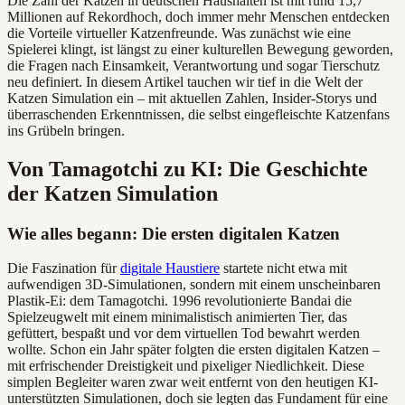
Die Zahl der Katzen in deutschen Haushalten ist mit rund 15,7
Millionen auf Rekordhoch, doch immer mehr Menschen entdecken
die Vorteile virtueller Katzenfreunde. Was zunächst wie eine
Spielerei klingt, ist längst zu einer kulturellen Bewegung geworden,
die Fragen nach Einsamkeit, Verantwortung und sogar Tierschutz
neu definiert. In diesem Artikel tauchen wir tief in die Welt der
Katzen Simulation ein – mit aktuellen Zahlen, Insider-Storys und
überraschenden Erkenntnissen, die selbst eingefleischte Katzenfans
ins Grübeln bringen.
Von Tamagotchi zu KI: Die Geschichte
der Katzen Simulation
Wie alles begann: Die ersten digitalen Katzen
Die Faszination für
digitale Haustiere
startete nicht etwa mit
aufwendigen 3D-Simulationen, sondern mit einem unscheinbaren
Plastik-Ei: dem Tamagotchi. 1996 revolutionierte Bandai die
Spielzeugwelt mit einem minimalistisch animierten Tier, das
gefüttert, bespaßt und vor dem virtuellen Tod bewahrt werden
wollte. Schon ein Jahr später folgten die ersten digitalen Katzen –
mit erfrischender Dreistigkeit und pixeliger Niedlichkeit. Diese
simplen Begleiter waren zwar weit entfernt von den heutigen KI-
unterstützten Simulationen, doch sie legten das Fundament für eine