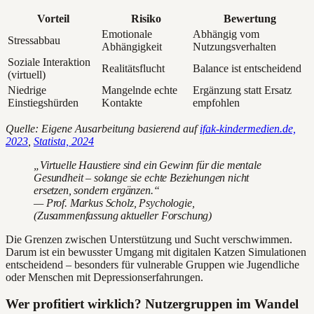
Vorteil
Risiko
Bewertung
Emotionale
Abhängig vom
Stressabbau
Abhängigkeit
Nutzungsverhalten
Soziale Interaktion
Realitätsflucht
Balance ist entscheidend
(virtuell)
Niedrige
Mangelnde echte
Ergänzung statt Ersatz
Einstiegshürden
Kontakte
empfohlen
Quelle: Eigene Ausarbeitung basierend auf
ifak-kindermedien.de,
2023
,
Statista, 2024
„Virtuelle Haustiere sind ein Gewinn für die mentale
Gesundheit – solange sie echte Beziehungen nicht
ersetzen, sondern ergänzen.“
— Prof. Markus Scholz, Psychologie,
(Zusammenfassung aktueller Forschung)
Die Grenzen zwischen Unterstützung und Sucht verschwimmen.
Darum ist ein bewusster Umgang mit digitalen Katzen Simulationen
entscheidend – besonders für vulnerable Gruppen wie Jugendliche
oder Menschen mit Depressionserfahrungen.
Wer profitiert wirklich? Nutzergruppen im Wandel