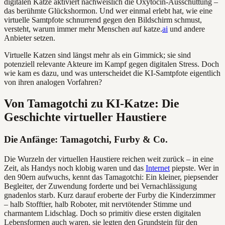
digitalen Katze aktiviert nachweislich die Oxytocin-Ausschüttung –
das berühmte Glückshormon. Und wer einmal erlebt hat, wie eine
virtuelle Samtpfote schnurrend gegen den Bildschirm schmust,
versteht, warum immer mehr Menschen auf katze.
ai
und andere
Anbieter setzen.
Virtuelle Katzen sind längst mehr als ein Gimmick; sie sind
potenziell relevante Akteure im Kampf gegen digitalen Stress. Doch
wie kam es dazu, und was unterscheidet die KI-Samtpfote eigentlich
von ihren analogen Vorfahren?
Von Tamagotchi zu KI-Katze: Die
Geschichte virtueller Haustiere
Die Anfänge: Tamagotchi, Furby & Co.
Die Wurzeln der virtuellen Haustiere reichen weit zurück – in eine
Zeit, als Handys noch klobig waren und das
Internet
piepste. Wer in
den 90ern aufwuchs, kennt das Tamagotchi: Ein kleiner, piepsender
Begleiter, der Zuwendung forderte und bei Vernachlässigung
gnadenlos starb. Kurz darauf eroberte der Furby die Kinderzimmer
– halb Stofftier, halb Roboter, mit nervtötender Stimme und
charmantem Lidschlag. Doch so primitiv diese ersten digitalen
Lebensformen auch waren, sie legten den Grundstein für den