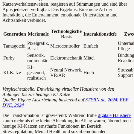
Katzenverhaltensweisen, reagieren auf Stimmungen und sind über
Apps jederzeit verfügbar. Das Ergebnis: Eine neue Art der
Interaktion, die Entertainment, emotionale Unterstützung und
Achtsamkeit verbindet.
Technologische
Generation
Merkmale
Interaktionstiefe
Zwe
Basis
Pixelgrafik,
Unterhal
Tamagotchi
Microcontroller
Einfach
Basal
Pflege
Sensorik,
Bindung
Furby
Elektromechanik
Mittel
rudimentär
Reaktio
KI-
Neural Network,
Stressab
KI-Katze
gesteuert,
Hoch
VR/AR
Support
realistisch
Vergleichstabelle: Entwicklung virtueller Haustiere von den
Anfängen bis zur heutigen KI-Katze
Quelle: Eigene Ausarbeitung basierend auf
STERN.de, 2024
,
EBP
DVE, 2024
Die Transformation ist gravierend: Während frühe
digitale Haustiere
kaum mehr als eine kleine Ablenkung im Alltag waren, übernehmen
heutige KI-Katzen ernsthafte Funktionen im Bereich
Stressregulation, Mental Health und sozial-emotionaler