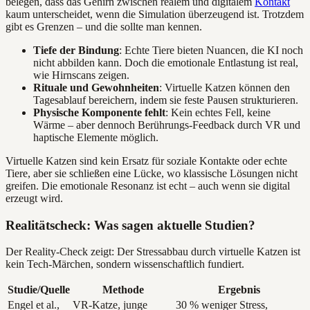
belegen, dass das Gehirn zwischen realem und digitalem
Kontakt
kaum unterscheidet, wenn die Simulation überzeugend ist. Trotzdem
gibt es Grenzen – und die sollte man kennen.
Tiefe der Bindung
: Echte Tiere bieten Nuancen, die KI noch
nicht abbilden kann. Doch die emotionale Entlastung ist real,
wie Hirnscans zeigen.
Rituale und Gewohnheiten
: Virtuelle Katzen können den
Tagesablauf bereichern, indem sie feste Pausen strukturieren.
Physische Komponente fehlt
: Kein echtes Fell, keine
Wärme – aber dennoch Berührungs-Feedback durch VR und
haptische Elemente möglich.
Virtuelle Katzen sind kein Ersatz für soziale Kontakte oder echte
Tiere, aber sie schließen eine Lücke, wo klassische Lösungen nicht
greifen. Die emotionale Resonanz ist echt – auch wenn sie digital
erzeugt wird.
Realitätscheck: Was sagen aktuelle Studien?
Der Reality-Check zeigt: Der Stressabbau durch virtuelle Katzen ist
kein Tech-Märchen, sondern wissenschaftlich fundiert.
Studie/Quelle
Methode
Ergebnis
Engel et al.,
VR-Katze, junge
30 % weniger Stress,