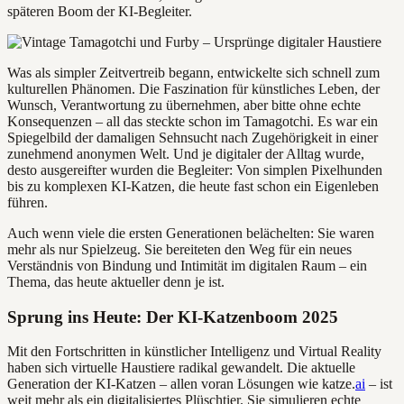
späteren Boom der KI-Begleiter.
Was als simpler Zeitvertreib begann, entwickelte sich schnell zum
kulturellen Phänomen. Die Faszination für künstliches Leben, der
Wunsch, Verantwortung zu übernehmen, aber bitte ohne echte
Konsequenzen – all das steckte schon im Tamagotchi. Es war ein
Spiegelbild der damaligen Sehnsucht nach Zugehörigkeit in einer
zunehmend anonymen Welt. Und je digitaler der Alltag wurde,
desto ausgereifter wurden die Begleiter: Von simplen Pixelhunden
bis zu komplexen KI-Katzen, die heute fast schon ein Eigenleben
führen.
Auch wenn viele die ersten Generationen belächelten: Sie waren
mehr als nur Spielzeug. Sie bereiteten den Weg für ein neues
Verständnis von Bindung und Intimität im digitalen Raum – ein
Thema, das heute aktueller denn je ist.
Sprung ins Heute: Der KI-Katzenboom 2025
Mit den Fortschritten in künstlicher Intelligenz und Virtual Reality
haben sich virtuelle Haustiere radikal gewandelt. Die aktuelle
Generation der KI-Katzen – allen voran Lösungen wie katze.
ai
– ist
weit mehr als ein digitalisiertes Plüschtier. Sie simulieren echte