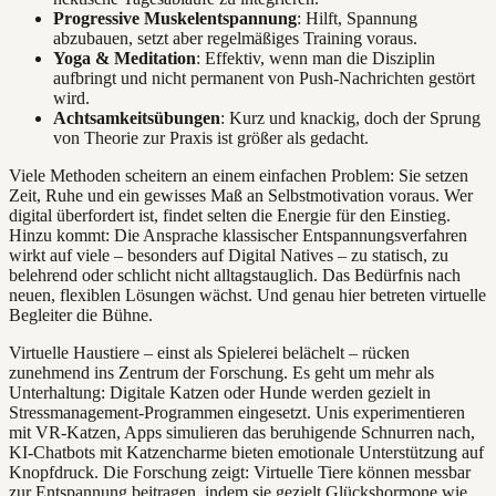
Progressive Muskelentspannung
: Hilft, Spannung
abzubauen, setzt aber regelmäßiges Training voraus.
Yoga & Meditation
: Effektiv, wenn man die Disziplin
aufbringt und nicht permanent von Push-Nachrichten gestört
wird.
Achtsamkeitsübungen
: Kurz und knackig, doch der Sprung
von Theorie zur Praxis ist größer als gedacht.
Viele Methoden scheitern an einem einfachen Problem: Sie setzen
Zeit, Ruhe und ein gewisses Maß an Selbstmotivation voraus. Wer
digital überfordert ist, findet selten die Energie für den Einstieg.
Hinzu kommt: Die Ansprache klassischer Entspannungsverfahren
wirkt auf viele – besonders auf Digital Natives – zu statisch, zu
belehrend oder schlicht nicht alltagstauglich. Das Bedürfnis nach
neuen, flexiblen Lösungen wächst. Und genau hier betreten virtuelle
Begleiter die Bühne.
Virtuelle Haustiere – einst als Spielerei belächelt – rücken
zunehmend ins Zentrum der Forschung. Es geht um mehr als
Unterhaltung: Digitale Katzen oder Hunde werden gezielt in
Stressmanagement-Programmen eingesetzt. Unis experimentieren
mit VR-Katzen, Apps simulieren das beruhigende Schnurren nach,
KI-Chatbots mit Katzencharme bieten emotionale Unterstützung auf
Knopfdruck. Die Forschung zeigt: Virtuelle Tiere können messbar
zur Entspannung beitragen, indem sie gezielt Glückshormone wie