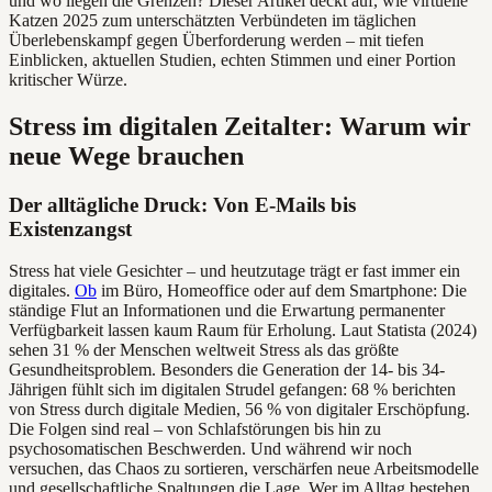
und wo liegen die Grenzen? Dieser Artikel deckt auf, wie virtuelle
Katzen 2025 zum unterschätzten Verbündeten im täglichen
Überlebenskampf gegen Überforderung werden – mit tiefen
Einblicken, aktuellen Studien, echten Stimmen und einer Portion
kritischer Würze.
Stress im digitalen Zeitalter: Warum wir
neue Wege brauchen
Der alltägliche Druck: Von E-Mails bis
Existenzangst
Stress hat viele Gesichter – und heutzutage trägt er fast immer ein
digitales.
Ob
im Büro, Homeoffice oder auf dem Smartphone: Die
ständige Flut an Informationen und die Erwartung permanenter
Verfügbarkeit lassen kaum Raum für Erholung. Laut Statista (2024)
sehen 31 % der Menschen weltweit Stress als das größte
Gesundheitsproblem. Besonders die Generation der 14- bis 34-
Jährigen fühlt sich im digitalen Strudel gefangen: 68 % berichten
von Stress durch digitale Medien, 56 % von digitaler Erschöpfung.
Die Folgen sind real – von Schlafstörungen bis hin zu
psychosomatischen Beschwerden. Und während wir noch
versuchen, das Chaos zu sortieren, verschärfen neue Arbeitsmodelle
und gesellschaftliche Spaltungen die Lage. Wer im Alltag bestehen