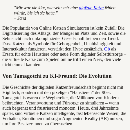
"Mir war nie klar, wie sehr mir eine
digitale Katze
fehlen
würde, bis ich sie hatte."
– Jana
Die Popularität von Online Katzen Simulatoren ist kein Zufall: Die
Digitalisierung des Alltags, der Mangel an Platz und Zeit, sowie die
Sehnsucht nach unkomplizierter Gesellschaft treiben den Trend.
Dass Katzen als Symbole für Geborgenheit, Unabhängigkeit und
Internetkultur fungieren, verstärkt den Hype zusätzlich.
Ob
als
Ersatz für echte Haustiere oder neue Form digitaler Selbstfürsorge –
die virtuelle Katze zum Spielen online trifft einen Nerv, den viele
nicht einmal kannten.
Von Tamagotchi zu KI-Freund: Die Evolution
Die Geschichte der digitalen Katzenfreundschaft beginnt nicht mit
Hightech, sondern mit den pixeligen “Haustieren” der 90er.
Tamagotchis waren die Wegbereiter, die Millionen von Kindern
beibrachten, Verantwortung und Fürsorge zu simulieren – wenn
auch begrenzt und frustrierend monoton. Heute, drei Jahrzehnte
später, sind virtuelle Katzen intelligente, fast lebensechte Wesen, die
Verhalten, Emotionen und sogar Augmented Reality (AR) nutzen,
um ihre Besitzer:innen zu überraschen.