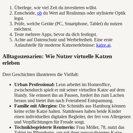
Überlege, wie viel Zeit du investieren willst.
Entscheide,
ob
du Wert auf Realismus oder stylisierte Optik
legst.
Prüfe, welche Geräte (PC, Smartphone, Tablet) du nutzen
möchtest.
Teste mehrere Apps, bevor du dich festlegst.
Achte auf Datenschutz und Werbefreiheit. Eine erste
Anlaufstelle für moderne Katzenerlebnisse:
katze.ai
.
Alltagsszenarien: Wie Nutzer virtuelle Katzen
erleben
Drei Geschichten illustrieren die Vielfalt:
Urban Professional:
Leon arbeitet im Homeoffice,
zwischendurch spielt er mit seiner virtuellen Katze auf dem
Handy. Sie erinnert ihn an Pausen, fordert ihn zum Lachen
heraus und bietet ihm nach Feierabend Entspannung.
Familie mit Allergien:
Die Schmidts aus Hamburg können
keine echte Katze halten. Stattdessen haben beide Kinder
einen individuellen digitalen Begleiter, der frei von Allergenen
und Verpflichtungen für Freude sorgt.
Technikbegeisterte Rentnerin:
Frau Möller, 78, nutzt das
Tablet im Pflegeheim, um mit ihrer personalisierten Katze