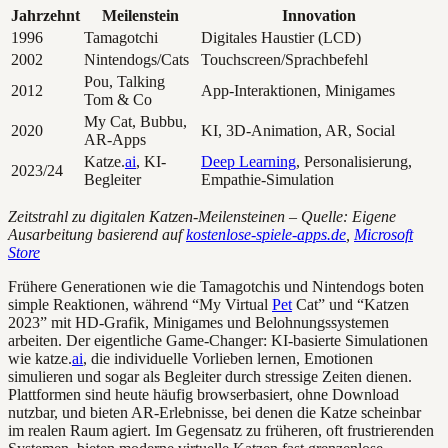
Jahrzehnt
Meilenstein
Innovation
1996
Tamagotchi
Digitales Haustier (LCD)
2002
Nintendogs/Cats
Touchscreen/Sprachbefehl
Pou, Talking
2012
App-Interaktionen, Minigames
Tom & Co
My Cat, Bubbu,
2020
KI, 3D-Animation, AR, Social
AR-Apps
Katze.
ai
, KI-
Deep Learning
, Personalisierung,
2023/24
Begleiter
Empathie-Simulation
Zeitstrahl zu digitalen Katzen-Meilensteinen – Quelle: Eigene
Ausarbeitung basierend auf
kostenlose-spiele-apps.de
,
Microsoft
Store
Frühere Generationen wie die Tamagotchis und Nintendogs boten
simple Reaktionen, während “My Virtual
Pet
Cat” und “Katzen
2023” mit HD-Grafik, Minigames und Belohnungssystemen
arbeiten. Der eigentliche Game-Changer: KI-basierte Simulationen
wie katze.
ai
, die individuelle Vorlieben lernen, Emotionen
simulieren und sogar als Begleiter durch stressige Zeiten dienen.
Plattformen sind heute häufig browserbasiert, ohne Download
nutzbar, und bieten AR-Erlebnisse, bei denen die Katze scheinbar
im realen Raum agiert. Im Gegensatz zu früheren, oft frustrierenden