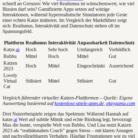
schnell an Grenzen: Wie viel Realismus ist wünschenswert, wie viel
Illusion darf sein? Gamifizierte Apps setzen auf witzige
Interaktionen, während hyperrealistische Simulatoren jede Geste
einer echten Katze imitieren. Im Vergleich der Marktführer zeigt
sich: Realismus, Interaktivität und Datenschutz stehen oft im
Spannungsfeld.
Plattform
Realismus
Interaktivität
Anpassbarkeit
Datenschutz
Katze.
ai
Hoch
Sehr hoch
Umfangreich
Vorbildlich
Bubbu
Mittel
Hoch
Mittel
Gut
Katzen
Hoch
Mittel
Eingeschränkt
Ausreichend
2023
Lovely
Virtual
Stilisiert
Mittel
Stilisiert
Gut
Cat
Vergleich führender virtueller Katzen-Plattformen – Quelle: Eigene
Auswertung basierend auf
kostenlose-spiele-apps.de
,
playgama.com
Drei Nutzerbeispiele zeigen das Spektrum: Während Hannah auf
katze.
ai
Wert auf subtile Mimik und echte Bindung legt, bevorzugt
Max die bunte, verspielte Welt von Bubbu. Und Lisa nutzt Katzen
2023 als “realitätsnahen Coach” gegen Stress – mit klaren Ansagen
und nachvollziehbarem Verhalten. Häufige Frustrationen wie zu viel