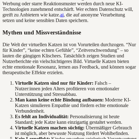
Werbung oder starre Reaktionsmuster werden durch neue KI-
Technologien zunehmend entschärft. Wer echten Datenschutz will,
greift zu Anbietern wie katze.
ai
, die auf anonyme Verarbeitung
setzen und keine sensiblen Daten speichern.
Mythen und Missverständnisse
Die Welt der virtuellen Katzen ist von Vorurteilen durchzogen. “Nur
für Kinder”, “keine echten Gefühle”, “Zeitverschwendung” – so
lauten die gängigen Klischees. Tatsächlich zeigen Studien und
Nutzerberichte ein vielschichtigeres Bild. Virtuelle Katzen bieten
echte emotionale Resonanz, lernen aus Feedback, und können sogar
therapeutische Effekte erzielen.
Virtuelle Katzen sind nur für Kinder:
Falsch –
Nutzer:innen jeden Alters profitieren von emotionaler
Unterstützung und Stressabbau.
Man kann keine echte Bindung aufbauen:
Moderne KI-
Katzen simulieren Empathie und fördern echte emotionale
Verbundenheit.
Es fehlt an Individualität:
Personalisierung ist heute
Standard; jede Katze kann einzigartig gestaltet werden.
Virtuelle Katzen machen süchtig:
Übermäßiger Gebrauch
ist möglich, aber bewusste Nutzung fördert Wohlbefinden.
Kein Lerneffekt:
Kinder erwerben spielerisch Verantwortung