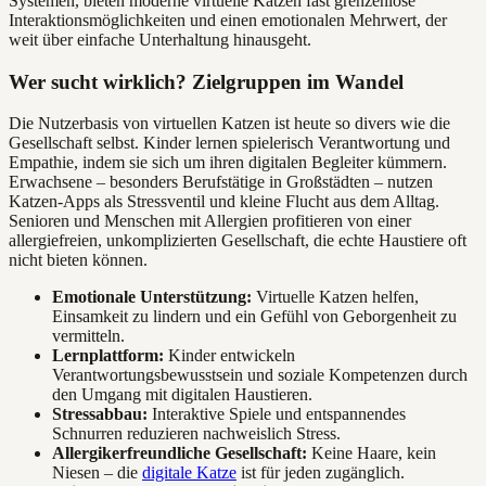
Systemen, bieten moderne virtuelle Katzen fast grenzenlose
Interaktionsmöglichkeiten und einen emotionalen Mehrwert, der
weit über einfache Unterhaltung hinausgeht.
Wer sucht wirklich? Zielgruppen im Wandel
Die Nutzerbasis von virtuellen Katzen ist heute so divers wie die
Gesellschaft selbst. Kinder lernen spielerisch Verantwortung und
Empathie, indem sie sich um ihren digitalen Begleiter kümmern.
Erwachsene – besonders Berufstätige in Großstädten – nutzen
Katzen-Apps als Stressventil und kleine Flucht aus dem Alltag.
Senioren und Menschen mit Allergien profitieren von einer
allergiefreien, unkomplizierten Gesellschaft, die echte Haustiere oft
nicht bieten können.
Emotionale Unterstützung:
Virtuelle Katzen helfen,
Einsamkeit zu lindern und ein Gefühl von Geborgenheit zu
vermitteln.
Lernplattform:
Kinder entwickeln
Verantwortungsbewusstsein und soziale Kompetenzen durch
den Umgang mit digitalen Haustieren.
Stressabbau:
Interaktive Spiele und entspannendes
Schnurren reduzieren nachweislich Stress.
Allergikerfreundliche Gesellschaft:
Keine Haare, kein
Niesen – die
digitale Katze
ist für jeden zugänglich.