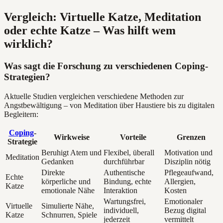
Vergleich: Virtuelle Katze, Meditation
oder echte Katze – Was hilft wem
wirklich?
Was sagt die Forschung zu verschiedenen Coping-
Strategien?
Aktuelle Studien vergleichen verschiedene Methoden zur
Angstbewältigung – von Meditation über Haustiere bis zu digitalen
Begleitern:
Coping
-
Wirkweise
Vorteile
Grenzen
Strategie
Beruhigt Atem und
Flexibel, überall
Motivation und
Meditation
Gedanken
durchführbar
Disziplin nötig
Direkte
Authentische
Pflegeaufwand,
Echte
körperliche und
Bindung, echte
Allergien,
Katze
emotionale Nähe
Interaktion
Kosten
Wartungsfrei,
Emotionaler
Virtuelle
Simulierte Nähe,
individuell,
Bezug digital
Katze
Schnurren, Spiele
jederzeit
vermittelt