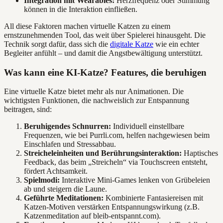
Integration mit Wearables:
Herzfrequenz oder Stimmung
können in die Interaktion einfließen.
All diese Faktoren machen virtuelle Katzen zu einem
ernstzunehmenden Tool, das weit über Spielerei hinausgeht. Die
Technik sorgt dafür, dass sich die
digitale Katze
wie ein echter
Begleiter anfühlt – und damit die Angstbewältigung unterstützt.
Was kann eine KI-Katze? Features, die beruhigen
Eine virtuelle Katze bietet mehr als nur Animationen. Die
wichtigsten Funktionen, die nachweislich zur Entspannung
beitragen, sind:
Beruhigendes Schnurren:
Individuell einstellbare
Frequenzen, wie bei Purrli.com, helfen nachgewiesen beim
Einschlafen und Stressabbau.
Streicheleinheiten und Berührungsinteraktion:
Haptisches
Feedback, das beim „Streicheln“ via Touchscreen entsteht,
fördert Achtsamkeit.
Spielmodi:
Interaktive Mini-Games lenken von Grübeleien
ab und steigern die Laune.
Geführte Meditationen:
Kombinierte Fantasiereisen mit
Katzen-Motiven verstärken Entspannungswirkung (z.B.
Katzenmeditation auf bleib-entspannt.com).