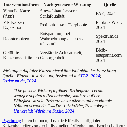
Interventionsform
Nachgewiesene Wirkung
Quelle
Virtuelle Katze
Stressabbau, bessere
FAZ, 2024
(App)
Schlafqualität
VR-Katzen-
Phobius Wien,
Reduktion von Tierphobie
Exposition
2024
Entspannung bei
Spektrum.de,
Roboterkatzen
Wahrnehmung als „sozial
2024
relevant“
Bleib-
Geführte
Verstärkte Achtsamkeit,
entspannt.com,
Katzenmeditationen
Geborgenheit
2024
Wirkungen digitaler Katzeninteraktion laut aktueller Forschung
Quelle: Eigene Ausarbeitung basierend auf
FAZ, 2024
;
Spektrum.de, 2024
"Die positive Wirkung digitaler Tierbegleiter beruht
weniger auf deren Realitätsnähe, sondern auf der
Fähigkeit, soziale Präsenz zu simulieren und emotionale
Nähe zu vermitteln." — Dr. A. Schröder, Psychologin,
Universität Würzburg Studie, 2024
Psycholog
:innen betonen, dass die Effektivität digitaler
Katzenbegleiter von der individuellen Offenheit und Bereitschaft zur