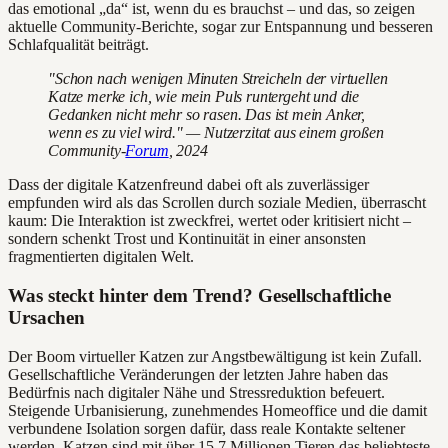
das emotional „da“ ist, wenn du es brauchst – und das, so zeigen
aktuelle Community-Berichte, sogar zur Entspannung und besseren
Schlafqualität beiträgt.
"Schon nach wenigen Minuten Streicheln der virtuellen
Katze merke ich, wie mein Puls runtergeht und die
Gedanken nicht mehr so rasen. Das ist mein Anker,
wenn es zu viel wird." — Nutzerzitat aus einem großen
Community-
Forum
, 2024
Dass der digitale Katzenfreund dabei oft als zuverlässiger
empfunden wird als das Scrollen durch soziale Medien, überrascht
kaum: Die Interaktion ist zweckfrei, wertet oder kritisiert nicht –
sondern schenkt Trost und Kontinuität in einer ansonsten
fragmentierten digitalen Welt.
Was steckt hinter dem Trend? Gesellschaftliche
Ursachen
Der Boom virtueller Katzen zur Angstbewältigung ist kein Zufall.
Gesellschaftliche Veränderungen der letzten Jahre haben das
Bedürfnis nach digitaler Nähe und Stressreduktion befeuert.
Steigende Urbanisierung, zunehmendes Homeoffice und die damit
verbundene Isolation sorgen dafür, dass reale Kontakte seltener
werden. Katzen sind mit über 15,7 Millionen Tieren das beliebteste