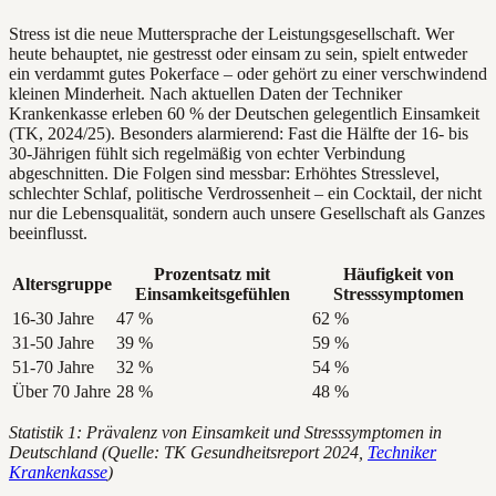
Stress ist die neue Muttersprache der Leistungsgesellschaft. Wer
heute behauptet, nie gestresst oder einsam zu sein, spielt entweder
ein verdammt gutes Pokerface – oder gehört zu einer verschwindend
kleinen Minderheit. Nach aktuellen Daten der Techniker
Krankenkasse erleben 60 % der Deutschen gelegentlich Einsamkeit
(TK, 2024/25). Besonders alarmierend: Fast die Hälfte der 16- bis
30-Jährigen fühlt sich regelmäßig von echter Verbindung
abgeschnitten. Die Folgen sind messbar: Erhöhtes Stresslevel,
schlechter Schlaf, politische Verdrossenheit – ein Cocktail, der nicht
nur die Lebensqualität, sondern auch unsere Gesellschaft als Ganzes
beeinflusst.
Prozentsatz mit
Häufigkeit von
Altersgruppe
Einsamkeitsgefühlen
Stresssymptomen
16-30 Jahre
47 %
62 %
31-50 Jahre
39 %
59 %
51-70 Jahre
32 %
54 %
Über 70 Jahre
28 %
48 %
Statistik 1: Prävalenz von Einsamkeit und Stresssymptomen in
Deutschland (Quelle: TK Gesundheitsreport 2024,
Techniker
Krankenkasse
)