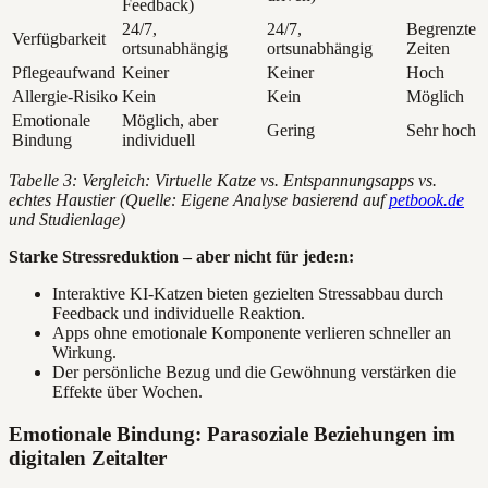
Feedback)
24/7,
24/7,
Begrenzte
Verfügbarkeit
ortsunabhängig
ortsunabhängig
Zeiten
Pflegeaufwand
Keiner
Keiner
Hoch
Allergie-Risiko
Kein
Kein
Möglich
Emotionale
Möglich, aber
Gering
Sehr hoch
Bindung
individuell
Tabelle 3: Vergleich: Virtuelle Katze vs. Entspannungsapps vs.
echtes Haustier (Quelle: Eigene Analyse basierend auf
petbook.de
und Studienlage)
Starke Stressreduktion – aber nicht für jede:n:
Interaktive KI-Katzen bieten gezielten Stressabbau durch
Feedback und individuelle Reaktion.
Apps ohne emotionale Komponente verlieren schneller an
Wirkung.
Der persönliche Bezug und die Gewöhnung verstärken die
Effekte über Wochen.
Emotionale Bindung: Parasoziale Beziehungen im
digitalen Zeitalter