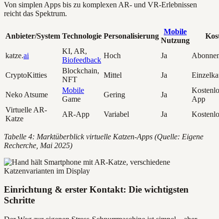
Von simplen Apps bis zu komplexen AR- und VR-Erlebnissen
reicht das Spektrum.
Mobile
Anbieter/System
Technologie
Personalisierung
Kos
Nutzung
KI, AR,
katze.
ai
Hoch
Ja
Abonne
Biofeedback
Blockchain,
CryptoKitties
Mittel
Ja
Einzelk
NFT
Mobile
Kostenlo
Neko Atsume
Gering
Ja
Game
App
Virtuelle AR-
AR-App
Variabel
Ja
Kostenlo
Katze
Tabelle 4: Marktüberblick virtuelle Katzen-Apps (Quelle: Eigene
Recherche, Mai 2025)
Einrichtung & erster Kontakt: Die wichtigsten
Schritte