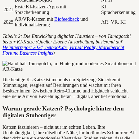
Erste KI-Katzen-Apps mit
KI,
2021
Spracherkennung
Spracherkennung
AR/VR-Katzen mit
Biofeedback
und
2025
AR, VR, KI
Individualisierung
Tabelle 2: Die Entwicklung digitaler Haustiere – von Tamagotchi
bis zur KI-Katze (Quelle: Eigene Ausarbeitung basierend auf
Heimtierreport 2024, petbook.de
,
Virtual Reality Marktbericht,
Fortune Business Insights
)
Die heutige KI-Katze ist mehr als ein Spielzeug: Sie erkennt
Stimmungen, reagiert auf Berührungen und wächst mit ihren
Besitzer:innen. Zwischen Retro-Charme und Hightech schleicht
eine neue Art von Beziehung heran – digital, aber tief emotional.
Warum gerade Katzen? Psychologie hinter dem
digitalen Stubentiger
Katzen faszinieren – nicht nur im echten Leben. Ihre
Unabhängigkeit, ihre rätselhafte Nähe, ihr berühmtes Schnurren: All
das wirkt wie ein emotionaler Verstärker. Studien zeigen, dass die