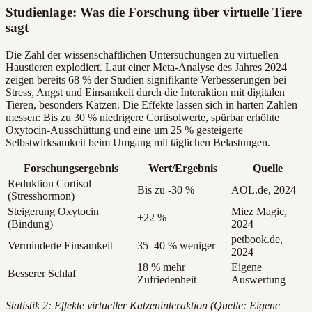
Studienlage: Was die Forschung über virtuelle Tiere
sagt
Die Zahl der wissenschaftlichen Untersuchungen zu virtuellen
Haustieren explodiert. Laut einer Meta-Analyse des Jahres 2024
zeigen bereits 68 % der Studien signifikante Verbesserungen bei
Stress, Angst und Einsamkeit durch die Interaktion mit digitalen
Tieren, besonders Katzen. Die Effekte lassen sich in harten Zahlen
messen: Bis zu 30 % niedrigere Cortisolwerte, spürbar erhöhte
Oxytocin-Ausschüttung und eine um 25 % gesteigerte
Selbstwirksamkeit beim Umgang mit täglichen Belastungen.
Forschungsergebnis
Wert/Ergebnis
Quelle
Reduktion Cortisol
Bis zu -30 %
AOL.de, 2024
(Stresshormon)
Steigerung Oxytocin
Miez Magic,
+22 %
(Bindung)
2024
petbook.de,
Verminderte Einsamkeit
35–40 % weniger
2024
18 % mehr
Eigene
Besserer Schlaf
Zufriedenheit
Auswertung
Statistik 2: Effekte virtueller Katzeninteraktion (Quelle: Eigene