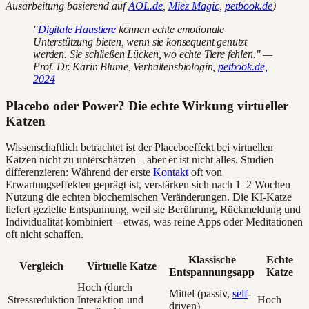
Ausarbeitung basierend auf
AOL.de
,
Miez Magic
,
petbook.de
)
"
Digitale Haustiere
können echte emotionale
Unterstützung bieten, wenn sie konsequent genutzt
werden. Sie schließen Lücken, wo echte Tiere fehlen." —
Prof. Dr. Karin Blume, Verhaltensbiologin,
petbook.de,
2024
Placebo oder Power? Die echte Wirkung virtueller
Katzen
Wissenschaftlich betrachtet ist der Placeboeffekt bei virtuellen
Katzen nicht zu unterschätzen – aber er ist nicht alles. Studien
differenzieren: Während der erste
Kontakt
oft von
Erwartungseffekten geprägt ist, verstärken sich nach 1–2 Wochen
Nutzung die echten biochemischen Veränderungen. Die KI-Katze
liefert gezielte Entspannung, weil sie Berührung, Rückmeldung und
Individualität kombiniert – etwas, was reine Apps oder Meditationen
oft nicht schaffen.
Klassische
Echte
Vergleich
Virtuelle Katze
Entspannungsapp
Katze
Hoch (durch
Mittel (passiv,
self
-
Stressreduktion
Interaktion und
Hoch
driven)