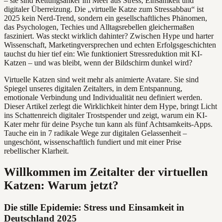
– sie sind Rettungsanker im Meer aus Stress, Einsamkeit und
digitaler Überreizung. Die „virtuelle Katze zum Stressabbau“ ist
2025 kein Nerd-Trend, sondern ein gesellschaftliches Phänomen,
das Psychologen, Techies und Alltagsrebellen gleichermaßen
fasziniert. Was steckt wirklich dahinter? Zwischen Hype und harter
Wissenschaft, Marketingversprechen und echten Erfolgsgeschichten
tauchst du hier tief ein: Wie funktioniert Stressreduktion mit KI-
Katzen – und was bleibt, wenn der Bildschirm dunkel wird?
Virtuelle Katzen sind weit mehr als animierte Avatare. Sie sind
Spiegel unseres digitalen Zeitalters, in dem Entspannung,
emotionale Verbindung und Individualität neu definiert werden.
Dieser Artikel zerlegt die Wirklichkeit hinter dem Hype, bringt Licht
ins Schattenreich digitaler Trostspender und zeigt, warum ein KI-
Kater mehr für deine Psyche tun kann als fünf Achtsamkeits-Apps.
Tauche ein in 7 radikale Wege zur digitalen Gelassenheit –
ungeschönt, wissenschaftlich fundiert und mit einer Prise
rebellischer Klarheit.
Willkommen im Zeitalter der virtuellen
Katzen: Warum jetzt?
Die stille Epidemie: Stress und Einsamkeit in
Deutschland 2025