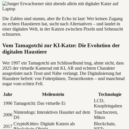
Die Zahlen sind stumm, aber ihr Echo ist laut: Wer keinen Zugang
zu echten Haustieren hat, sucht nach Alternativen – und landet in
einer digitalen Welt, in der Katzen zwischen Pixeln und Sehnsucht
schnurren.
Vom Tamagotchi zur KI-Katze: Die Evolution der
digitalen Haustiere
Wer 1997 ein Tamagotchi am Schlüsselbund trug, ahnte nicht, dass
2025 der virtuelle Kamerad mit KI, AR und echtem Charakter
ausgerüstet nach Trost und Nähe verlangt. Die Digitalisierung hat
Haustiere befreit: von Futterplänen, Tierarztkosten – und manchmal
sogar vom echten Fell.
Jahr
Meilenstein
Technologie
LCD,
1996
Tamagotchi: Das virtuelle Ei
Knopfeingaben
Nintendogs: Interaktives Haustier auf dem
Touchscreen,
2006
DS
Mikro
CryptoKitties: Digitale Katzen als
Blockchain,
2017
Blockchain-Objekt
NFTs