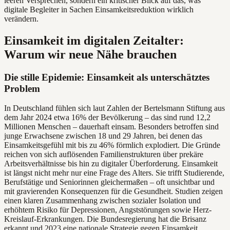
leeren Versprechen, sondern ein kritischer Blick auf das, was
digitale Begleiter in Sachen Einsamkeitsreduktion wirklich
verändern.
Einsamkeit im digitalen Zeitalter:
Warum wir neue Nähe brauchen
Die stille Epidemie: Einsamkeit als unterschätztes
Problem
In Deutschland fühlen sich laut Zahlen der Bertelsmann Stiftung aus
dem Jahr 2024 etwa 16% der Bevölkerung – das sind rund 12,2
Millionen Menschen – dauerhaft einsam. Besonders betroffen sind
junge Erwachsene zwischen 18 und 29 Jahren, bei denen das
Einsamkeitsgefühl mit bis zu 46% förmlich explodiert. Die Gründe
reichen von sich auflösenden Familienstrukturen über prekäre
Arbeitsverhältnisse bis hin zu digitaler Überforderung. Einsamkeit
ist längst nicht mehr nur eine Frage des Alters. Sie trifft Studierende,
Berufstätige und Seniorinnen gleichermaßen – oft unsichtbar und
mit gravierenden Konsequenzen für die Gesundheit. Studien zeigen
einen klaren Zusammenhang zwischen sozialer Isolation und
erhöhtem Risiko für Depressionen, Angststörungen sowie Herz-
Kreislauf-Erkrankungen. Die Bundesregierung hat die Brisanz
erkannt und 2023 eine nationale Strategie gegen Einsamkeit