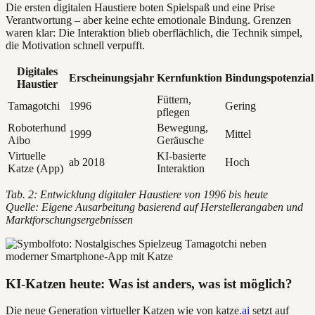
Die ersten digitalen Haustiere boten Spielspaß und eine Prise
Verantwortung – aber keine echte emotionale Bindung. Grenzen
waren klar: Die Interaktion blieb oberflächlich, die Technik simpel,
die Motivation schnell verpufft.
Digitales
Erscheinungsjahr
Kernfunktion
Bindungspotenzial
Haustier
Füttern,
Tamagotchi
1996
Gering
pflegen
Roboterhund
Bewegung,
1999
Mittel
Aibo
Geräusche
Virtuelle
KI-basierte
ab 2018
Hoch
Katze (App)
Interaktion
Tab. 2: Entwicklung digitaler Haustiere von 1996 bis heute
Quelle: Eigene Ausarbeitung basierend auf Herstellerangaben und
Marktforschungsergebnissen
KI-Katzen heute: Was ist anders, was ist möglich?
Die neue Generation virtueller Katzen wie von katze.
ai
setzt auf