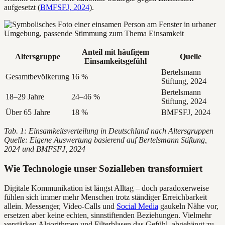
aufgesetzt (
BMFSFJ, 2024
).
Anteil mit häufigem
Altersgruppe
Quelle
Einsamkeitsgefühl
Bertelsmann
Gesamtbevölkerung
16 %
Stiftung, 2024
Bertelsmann
18–29 Jahre
24–46 %
Stiftung, 2024
Über 65 Jahre
18 %
BMFSFJ, 2024
Tab. 1: Einsamkeitsverteilung in Deutschland nach Altersgruppen
Quelle: Eigene Auswertung basierend auf Bertelsmann Stiftung,
2024 und BMFSFJ, 2024
Wie Technologie unser Sozialleben transformiert
Digitale Kommunikation ist längst Alltag – doch paradoxerweise
fühlen sich immer mehr Menschen trotz ständiger Erreichbarkeit
allein. Messenger, Video-Calls und
Social Media
gaukeln Nähe vor,
ersetzen aber keine echten, sinnstiftenden Beziehungen. Vielmehr
verstärken Algorithmen und Filterblasen das Gefühl, abgehängt zu