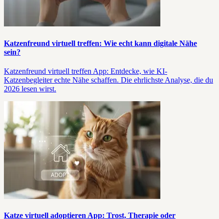
Katzenfreund virtuell treffen: Wie echt kann digitale Nähe
sein?
Katzenfreund virtuell treffen App: Entdecke, wie KI-
Katzenbegleiter echte Nähe schaffen. Die ehrlichste Analyse, die du
2026 lesen wirst.
Katze virtuell adoptieren App: Trost, Therapie oder