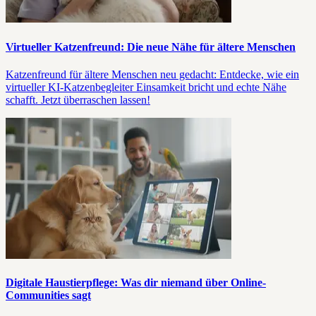
Virtueller Katzenfreund: Die neue Nähe für ältere Menschen
Katzenfreund für ältere Menschen neu gedacht: Entdecke, wie ein
virtueller KI-Katzenbegleiter Einsamkeit bricht und echte Nähe
schafft. Jetzt überraschen lassen!
Digitale Haustierpflege: Was dir niemand über Online-
Communities sagt