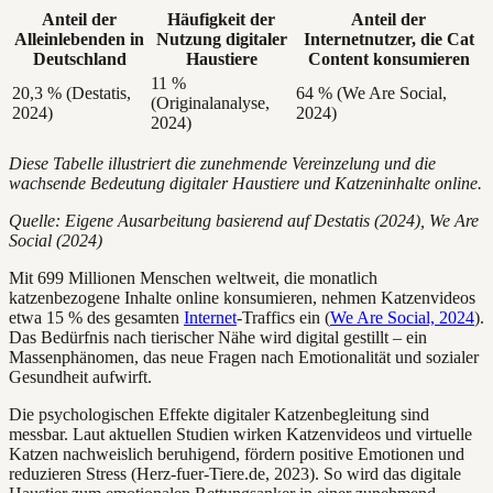
Anteil der
Häufigkeit der
Anteil der
Alleinlebenden in
Nutzung digitaler
Internetnutzer, die Cat
Deutschland
Haustiere
Content konsumieren
11 %
20,3 % (Destatis,
64 % (We Are Social,
(Originalanalyse,
2024)
2024)
2024)
Diese Tabelle illustriert die zunehmende Vereinzelung und die
wachsende Bedeutung digitaler Haustiere und Katzeninhalte online.
Quelle: Eigene Ausarbeitung basierend auf Destatis (2024), We Are
Social (2024)
Mit 699 Millionen Menschen weltweit, die monatlich
katzenbezogene Inhalte online konsumieren, nehmen Katzenvideos
etwa 15 % des gesamten
Internet
-Traffics ein (
We Are Social, 2024
).
Das Bedürfnis nach tierischer Nähe wird digital gestillt – ein
Massenphänomen, das neue Fragen nach Emotionalität und sozialer
Gesundheit aufwirft.
Die psychologischen Effekte digitaler Katzenbegleitung sind
messbar. Laut aktuellen Studien wirken Katzenvideos und virtuelle
Katzen nachweislich beruhigend, fördern positive Emotionen und
reduzieren Stress (Herz-fuer-Tiere.de, 2023). So wird das digitale