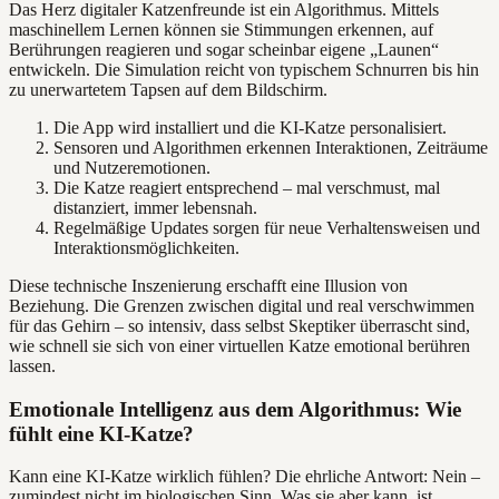
Das Herz digitaler Katzenfreunde ist ein Algorithmus. Mittels
maschinellem Lernen können sie Stimmungen erkennen, auf
Berührungen reagieren und sogar scheinbar eigene „Launen“
entwickeln. Die Simulation reicht von typischem Schnurren bis hin
zu unerwartetem Tapsen auf dem Bildschirm.
Die App wird installiert und die KI-Katze personalisiert.
Sensoren und Algorithmen erkennen Interaktionen, Zeiträume
und Nutzeremotionen.
Die Katze reagiert entsprechend – mal verschmust, mal
distanziert, immer lebensnah.
Regelmäßige Updates sorgen für neue Verhaltensweisen und
Interaktionsmöglichkeiten.
Diese technische Inszenierung erschafft eine Illusion von
Beziehung. Die Grenzen zwischen digital und real verschwimmen
für das Gehirn – so intensiv, dass selbst Skeptiker überrascht sind,
wie schnell sie sich von einer virtuellen Katze emotional berühren
lassen.
Emotionale Intelligenz aus dem Algorithmus: Wie
fühlt eine KI-Katze?
Kann eine KI-Katze wirklich fühlen? Die ehrliche Antwort: Nein –
zumindest nicht im biologischen Sinn. Was sie aber kann, ist,