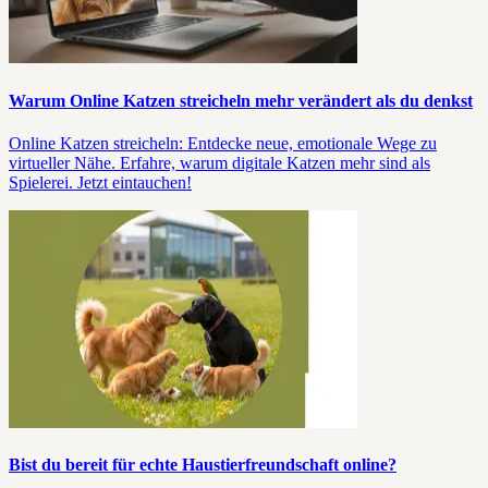
Warum Online Katzen streicheln mehr verändert als du denkst
Online Katzen streicheln: Entdecke neue, emotionale Wege zu
virtueller Nähe. Erfahre, warum digitale Katzen mehr sind als
Spielerei. Jetzt eintauchen!
Bist du bereit für echte Haustierfreundschaft online?