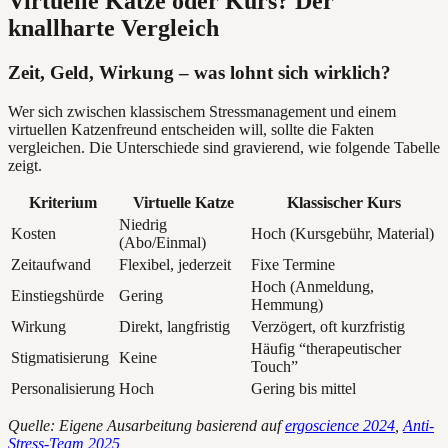
Virtuelle Katze oder Kurs? Der
knallharte Vergleich
Zeit, Geld, Wirkung – was lohnt sich wirklich?
Wer sich zwischen klassischem Stressmanagement und einem
virtuellen Katzenfreund entscheiden will, sollte die Fakten
vergleichen. Die Unterschiede sind gravierend, wie folgende Tabelle
zeigt.
Kriterium
Virtuelle Katze
Klassischer Kurs
Niedrig
Kosten
Hoch (Kursgebühr, Material)
(Abo/Einmal)
Zeitaufwand
Flexibel, jederzeit
Fixe Termine
Hoch (Anmeldung,
Einstiegshürde
Gering
Hemmung)
Wirkung
Direkt, langfristig
Verzögert, oft kurzfristig
Häufig “therapeutischer
Stigmatisierung
Keine
Touch”
Personalisierung
Hoch
Gering bis mittel
Quelle: Eigene Ausarbeitung basierend auf
ergoscience 2024
,
Anti-
Stress-Team 2025