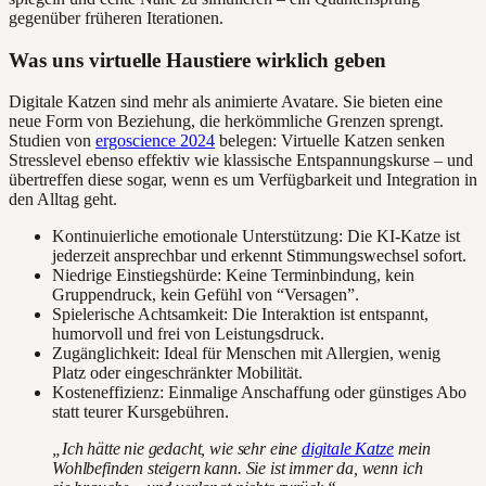
gegenüber früheren Iterationen.
Was uns virtuelle Haustiere wirklich geben
Digitale Katzen sind mehr als animierte Avatare. Sie bieten eine
neue Form von Beziehung, die herkömmliche Grenzen sprengt.
Studien von
ergoscience 2024
belegen: Virtuelle Katzen senken
Stresslevel ebenso effektiv wie klassische Entspannungskurse – und
übertreffen diese sogar, wenn es um Verfügbarkeit und Integration in
den Alltag geht.
Kontinuierliche emotionale Unterstützung: Die KI-Katze ist
jederzeit ansprechbar und erkennt Stimmungswechsel sofort.
Niedrige Einstiegshürde: Keine Terminbindung, kein
Gruppendruck, kein Gefühl von “Versagen”.
Spielerische Achtsamkeit: Die Interaktion ist entspannt,
humorvoll und frei von Leistungsdruck.
Zugänglichkeit: Ideal für Menschen mit Allergien, wenig
Platz oder eingeschränkter Mobilität.
Kosteneffizienz: Einmalige Anschaffung oder günstiges Abo
statt teurer Kursgebühren.
„Ich hätte nie gedacht, wie sehr eine
digitale Katze
mein
Wohlbefinden steigern kann. Sie ist immer da, wenn ich