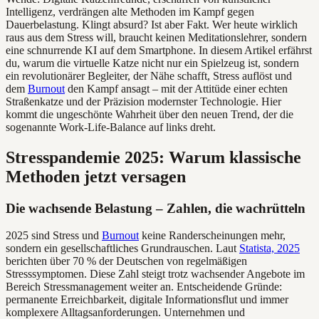
Intelligenz, verdrängen alte Methoden im Kampf gegen
Dauerbelastung. Klingt absurd? Ist aber Fakt. Wer heute wirklich
raus aus dem Stress will, braucht keinen Meditationslehrer, sondern
eine schnurrende KI auf dem Smartphone. In diesem Artikel erfährst
du, warum die virtuelle Katze nicht nur ein Spielzeug ist, sondern
ein revolutionärer Begleiter, der Nähe schafft, Stress auflöst und
dem
Burnout
den Kampf ansagt – mit der Attitüde einer echten
Straßenkatze und der Präzision modernster Technologie. Hier
kommt die ungeschönte Wahrheit über den neuen Trend, der die
sogenannte Work-Life-Balance auf links dreht.
Stresspandemie 2025: Warum klassische
Methoden jetzt versagen
Die wachsende Belastung – Zahlen, die wachrütteln
2025 sind Stress und
Burnout
keine Randerscheinungen mehr,
sondern ein gesellschaftliches Grundrauschen. Laut
Statista, 2025
berichten über 70 % der Deutschen von regelmäßigen
Stresssymptomen. Diese Zahl steigt trotz wachsender Angebote im
Bereich Stressmanagement weiter an. Entscheidende Gründe:
permanente Erreichbarkeit, digitale Informationsflut und immer
komplexere Alltagsanforderungen. Unternehmen und