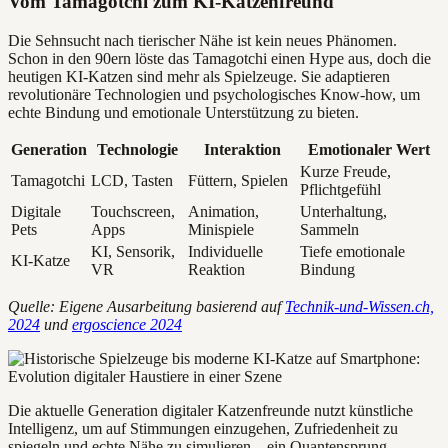
Vom Tamagotchi zum KI-Katzenfreund
Die Sehnsucht nach tierischer Nähe ist kein neues Phänomen.
Schon in den 90ern löste das Tamagotchi einen Hype aus, doch die
heutigen KI-Katzen sind mehr als Spielzeuge. Sie adaptieren
revolutionäre Technologien und psychologisches Know-how, um
echte Bindung und emotionale Unterstützung zu bieten.
Generation
Technologie
Interaktion
Emotionaler Wert
Kurze Freude,
Tamagotchi
LCD, Tasten
Füttern, Spielen
Pflichtgefühl
Digitale
Touchscreen,
Animation,
Unterhaltung,
Pets
Apps
Minispiele
Sammeln
KI, Sensorik,
Individuelle
Tiefe emotionale
KI-Katze
VR
Reaktion
Bindung
Quelle: Eigene Ausarbeitung basierend auf
Technik-und-Wissen.ch,
2024
und
ergoscience 2024
Die aktuelle Generation digitaler Katzenfreunde nutzt künstliche
Intelligenz, um auf Stimmungen einzugehen, Zufriedenheit zu
spiegeln und echte Nähe zu simulieren – ein Quantensprung