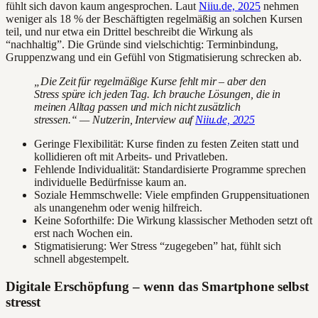
fühlt sich davon kaum angesprochen. Laut
Niiu.de, 2025
nehmen
weniger als 18 % der Beschäftigten regelmäßig an solchen Kursen
teil, und nur etwa ein Drittel beschreibt die Wirkung als
“nachhaltig”. Die Gründe sind vielschichtig: Terminbindung,
Gruppenzwang und ein Gefühl von Stigmatisierung schrecken ab.
„Die Zeit für regelmäßige Kurse fehlt mir – aber den
Stress spüre ich jeden Tag. Ich brauche Lösungen, die in
meinen Alltag passen und mich nicht zusätzlich
stressen.“ — Nutzerin, Interview auf
Niiu.de, 2025
Geringe Flexibilität: Kurse finden zu festen Zeiten statt und
kollidieren oft mit Arbeits- und Privatleben.
Fehlende Individualität: Standardisierte Programme sprechen
individuelle Bedürfnisse kaum an.
Soziale Hemmschwelle: Viele empfinden Gruppensituationen
als unangenehm oder wenig hilfreich.
Keine Soforthilfe: Die Wirkung klassischer Methoden setzt oft
erst nach Wochen ein.
Stigmatisierung: Wer Stress “zugegeben” hat, fühlt sich
schnell abgestempelt.
Digitale Erschöpfung – wenn das Smartphone selbst
stresst