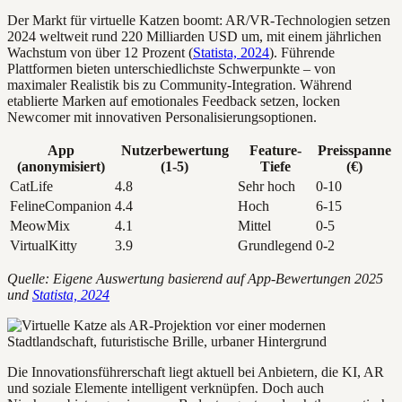
Der Markt für virtuelle Katzen boomt: AR/VR-Technologien setzen
2024 weltweit rund 220 Milliarden USD um, mit einem jährlichen
Wachstum von über 12 Prozent (
Statista, 2024
). Führende
Plattformen bieten unterschiedlichste Schwerpunkte – von
maximaler Realistik bis zu Community-Integration. Während
etablierte Marken auf emotionales Feedback setzen, locken
Newcomer mit innovativen Personalisierungsoptionen.
App
Nutzerbewertung
Feature-
Preisspanne
(anonymisiert)
(1-5)
Tiefe
(€)
CatLife
4.8
Sehr hoch
0-10
FelineCompanion
4.4
Hoch
6-15
MeowMix
4.1
Mittel
0-5
VirtualKitty
3.9
Grundlegend
0-2
Quelle: Eigene Auswertung basierend auf App-Bewertungen 2025
und
Statista, 2024
Die Innovationsführerschaft liegt aktuell bei Anbietern, die KI, AR
und soziale Elemente intelligent verknüpfen. Doch auch