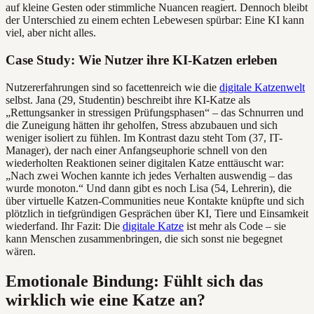
auf kleine Gesten oder stimmliche Nuancen reagiert. Dennoch bleibt
der Unterschied zu einem echten Lebewesen spürbar: Eine KI kann
viel, aber nicht alles.
Case Study: Wie Nutzer ihre KI-Katzen erleben
Nutzererfahrungen sind so facettenreich wie die
digitale Katzenwelt
selbst. Jana (29, Studentin) beschreibt ihre KI-Katze als
„Rettungsanker in stressigen Prüfungsphasen“ – das Schnurren und
die Zuneigung hätten ihr geholfen, Stress abzubauen und sich
weniger isoliert zu fühlen. Im Kontrast dazu steht Tom (37, IT-
Manager), der nach einer Anfangseuphorie schnell von den
wiederholten Reaktionen seiner digitalen Katze enttäuscht war:
„Nach zwei Wochen kannte ich jedes Verhalten auswendig – das
wurde monoton.“ Und dann gibt es noch Lisa (54, Lehrerin), die
über virtuelle Katzen-Communities neue Kontakte knüpfte und sich
plötzlich in tiefgründigen Gesprächen über KI, Tiere und Einsamkeit
wiederfand. Ihr Fazit: Die
digitale Katze
ist mehr als Code – sie
kann Menschen zusammenbringen, die sich sonst nie begegnet
wären.
Emotionale Bindung: Fühlt sich das
wirklich wie eine Katze an?