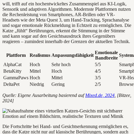
will, trifft auf ein hochentwickeltes Zusammenspiel aus KI-Logik,
Sensorik und adaptiven Algorithmen. Modernste Plattformen nutzen
die Rechenleistung von Smartphones, AR-Brillen oder VR-
Headsets wie der Meta Quest 3, um Hand-Tracking, Sprachanalyse
und sogar emotionale Rückmeldung in Echtzeit zu ermöglichen. Die
Katze „fühlt“ Berührungen, erkennt die Stimmung in der Stimme
und kann sogar auf den Gesichtsausdruck ihres Gegenübers
reagieren – zumindest innerhalb der Grenzen der aktuellen Technik.
Emotionale
Plattform
Realismus
Anpassungsfähigkeit
System
Bandbreite
AlphaCat
Hoch
Sehr hoch
5/5
Smartp
BetaKitty
Mittel
Hoch
4/5
Smartph
GammaPaws
Hoch
Mittel
3/5
VR-Hea
DeltaPet
Niedrig
Gering
2/5
Browser
Quelle: Eigene Ausarbeitung basierend auf
Mixed.de, 2024
, [Bitzee,
2024]
Die Fortschritte bei Hand- und Gesichtserkennung ermöglichen es,
dass die Katze nicht nur auf klassische Berührungen, sondern auch