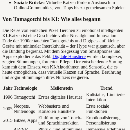
Soziale Brücke:
Virtuelle Katzen fördern Austausch in
Online-Communities, von Tipps bis zu gemeinsamen Spielen.
Von Tamagotchi bis KI: Wie alles begann
Die Reise von einfachen Pixel-Tierchen zu emotional intelligenten
KI-Katzen ist eine Geschichte voller Nostalgie und Innovation.
Ende der 1990er tauchten Tamagotchis und Digipets auf, kleine
Geräte mit minimaler Interaktivität – der Hype war gigantisch, aber
die Bindung begrenzt. Mit dem Siegeszug von Smartphones und
Apps explodierte das Feld:
Digitale Haustiere
wurden komplexer,
zeigten Stimmungen, forderten Pflege. Der entscheidende Sprung
kam mit dem Einsatz von KI-Algorithmen und Sensorik, die es
heute ermöglichen, dass virtuelle Katzen auf Sprache, Berührung
und sogar Stimmungen ihres Nutzers reagieren.
Jahr
Technologie
Meilenstein
Trend
Kultstatus, Limitierte
1996
Tamagotchi
Erstes digitales Haustier
Interaktion
Neopets,
Webbasierte und
Erste soziale
2005
Nintendogs
Konsolen-Haustiere
Funktionen
Einführung von Touch-
Emotionalisierung,
2015
Bitzee, Apps
und Sprachinteraktion
Personalisierung
AR/VR-
Physik- und Stimmungs-
Immersive Erlebnisse,