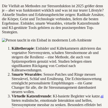
Die Vielfalt an Methoden zur Stressreduktion ist 2025 größer denn
je – aber was funktioniert wirklich und was ist nur teurer Lifestyle?
Aktuelle Studien und Erfahrungsberichte zeigen: Radikale Ansätze,
die Körper, Geist und Technologie verbinden, liefern die besten
Ergebnisse. Eisbäder, smarte Wearables, virtuelle Katzenfreunde
und KI-gestützte Tools gehören zu den praxiserprobten Top-
Strategien.
Kältetherapie
: Eisbäder und Kältekammern aktivieren das
vegetative Nervensystem, schalten Stresshormone ab und
steigern die Resilienz – eine Methode, die auch von
Spitzensportlern genutzt wird. Studien belegen einen
signifikanten Rückgang von Cortisol nach
Kälteanwendungen.
Smarte Wearables
: Sensor-Patches und Ringe messen
Stresslevel, Schlaf und Ernährung. Die Echtzeitauswertung
ermöglicht personalisierte Empfehlungen – ein Game
Changer für alle, die ihr Stressmanagement datenbasiert
steuern wollen.
Virtuelle Katzenfreunde
: KI-basierte Begleiter wie katze.
ai
bieten realistische, emotionale Interaktion und helfen,
Stresssymptome messbar zu senken. Besonders effektiv bei