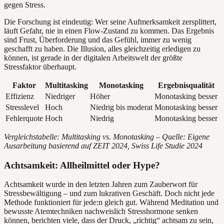
gegen Stress.
Die Forschung ist eindeutig: Wer seine Aufmerksamkeit zersplittert,
läuft Gefahr, nie in einen Flow-Zustand zu kommen. Das Ergebnis
sind Frust, Überforderung und das Gefühl, immer zu wenig
geschafft zu haben. Die Illusion, alles gleichzeitig erledigen zu
können, ist gerade in der digitalen Arbeitswelt der größte
Stressfaktor überhaupt.
Faktor
Multitasking
Monotasking
Ergebnisqualität
Effizienz
Niedriger
Höher
Monotasking besser
Stresslevel
Hoch
Niedrig bis moderat
Monotasking besser
Fehlerquote
Hoch
Niedrig
Monotasking besser
Vergleichstabelle: Multitasking vs. Monotasking – Quelle: Eigene
Ausarbeitung basierend auf ZEIT 2024, Swiss Life Studie 2024
Achtsamkeit: Allheilmittel oder Hype?
Achtsamkeit wurde in den letzten Jahren zum Zauberwort für
Stressbewältigung – und zum lukrativen Geschäft. Doch nicht jede
Methode funktioniert für jede:n gleich gut. Während Meditation und
bewusste Atemtechniken nachweislich Stresshormone senken
können, berichten viele, dass der Druck, „richtig“ achtsam zu sein,