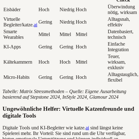
Überwindung
Eisbäder
Hoch
Niedrig
Hoch
nötig, wirksam
Virtuelle
Alltagsnah,
Gering
Niedrig
Hoch
Begleiter/katze.
ai
effektiv
Smarte
Datenbasiert,
Mittel
Mittel
Mittel
Wearables
technisch
Einfache
KI-Apps
Gering
Gering
Hoch
Integration
Teuer,
Kältekammern
Hoch
Hoch
Mittel
wirksam,
exklusiv
Alltagstauglich,
Micro-Habits
Gering
Gering
Hoch
flexibel
Tabelle: Matrix Stressmethoden – Quelle: Eigene Ausarbeitung
basierend auf Stepstone 2024, InStyle 2024, Glamour 2024
Ungewöhnliche Helfer: Virtuelle Katzenfreunde und
digitale Tools
Digitale Tools und KI-Begleiter wie katze.
ai
sind längst keine
Spielerei mehr. Ihr Vorteil: Sie sind rund um die Uhr verfügbar,
bieten emotionale Unterstützung und können individuell an