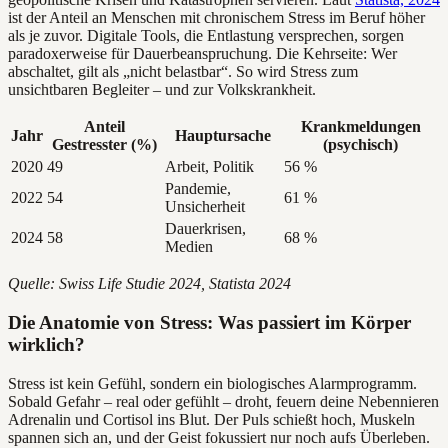
ist der Anteil an Menschen mit chronischem Stress im Beruf höher
als je zuvor. Digitale Tools, die Entlastung versprechen, sorgen
paradoxerweise für Dauerbeanspruchung. Die Kehrseite: Wer
abschaltet, gilt als „nicht belastbar“. So wird Stress zum
unsichtbaren Begleiter – und zur Volkskrankheit.
Anteil
Krankmeldungen
Jahr
Hauptursache
Gestresster (%)
(psychisch)
2020
49
Arbeit, Politik
56 %
Pandemie,
2022
54
61 %
Unsicherheit
Dauerkrisen,
2024
58
68 %
Medien
Quelle: Swiss Life Studie 2024, Statista 2024
Die Anatomie von Stress: Was passiert im Körper
wirklich?
Stress ist kein Gefühl, sondern ein biologisches Alarmprogramm.
Sobald Gefahr – real oder gefühlt – droht, feuern deine Nebennieren
Adrenalin und Cortisol ins Blut. Der Puls schießt hoch, Muskeln
spannen sich an, und der Geist fokussiert nur noch aufs Überleben.