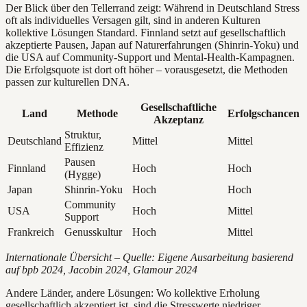
Der Blick über den Tellerrand zeigt: Während in Deutschland Stress
oft als individuelles Versagen gilt, sind in anderen Kulturen
kollektive Lösungen Standard. Finnland setzt auf gesellschaftlich
akzeptierte Pausen, Japan auf Naturerfahrungen (Shinrin-Yoku) und
die USA auf Community-Support und Mental-Health-Kampagnen.
Die Erfolgsquote ist dort oft höher – vorausgesetzt, die Methoden
passen zur kulturellen DNA.
Gesellschaftliche
Land
Methode
Erfolgschancen
Akzeptanz
Struktur,
Deutschland
Mittel
Mittel
Effizienz
Pausen
Finnland
Hoch
Hoch
(Hygge)
Japan
Shinrin-Yoku
Hoch
Hoch
Community
USA
Hoch
Mittel
Support
Frankreich
Genusskultur
Hoch
Mittel
Internationale Übersicht – Quelle: Eigene Ausarbeitung basierend
auf bpb 2024, Jacobin 2024, Glamour 2024
Andere Länder, andere Lösungen: Wo kollektive Erholung
gesellschaftlich akzeptiert ist, sind die Stresswerte niedriger.