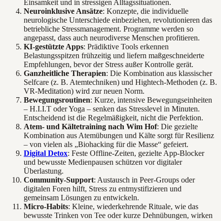
Einsamkeit und in stressigen Alltagssituationen.
Neuroinklusive Ansätze
: Konzepte, die individuelle
neurologische Unterschiede einbeziehen, revolutionieren das
betriebliche Stressmanagement. Programme werden so
angepasst, dass auch neurodiverse Menschen profitieren.
KI-gestützte Apps
: Prädiktive Tools erkennen
Belastungsspitzen frühzeitig und liefern maßgeschneiderte
Empfehlungen, bevor der Stress außer Kontrolle gerät.
Ganzheitliche Therapien
: Die Kombination aus klassischer
Selfcare (z. B. Atemtechniken) und Hightech-Methoden (z. B.
VR-Meditation) wird zur neuen Norm.
Bewegungsroutinen
: Kurze, intensive Bewegungseinheiten
– H.I.I.T oder Yoga – senken das Stresslevel in Minuten.
Entscheidend ist die Regelmäßigkeit, nicht die Perfektion.
Atem- und Kältetraining nach Wim Hof
: Die gezielte
Kombination aus Atemübungen und Kälte sorgt für Resilienz
– von vielen als „Biohacking für die Masse“ gefeiert.
Digital Detox
: Feste Offline-Zeiten, gezielte App-Blocker
und bewusste Medienpausen schützen vor digitaler
Überlastung.
Community-Support
: Austausch in Peer-Groups oder
digitalen Foren hilft, Stress zu entmystifizieren und
gemeinsam Lösungen zu entwickeln.
Micro-Habits
: Kleine, wiederkehrende Rituale, wie das
bewusste Trinken von Tee oder kurze Dehnübungen, wirken