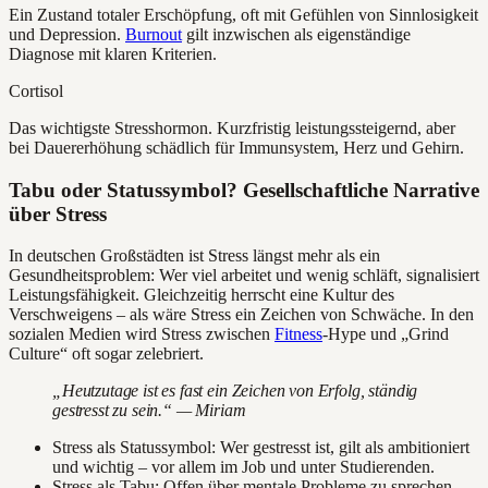
Ein Zustand totaler Erschöpfung, oft mit Gefühlen von Sinnlosigkeit
und Depression.
Burnout
gilt inzwischen als eigenständige
Diagnose mit klaren Kriterien.
Cortisol
Das wichtigste Stresshormon. Kurzfristig leistungssteigernd, aber
bei Dauererhöhung schädlich für Immunsystem, Herz und Gehirn.
Tabu oder Statussymbol? Gesellschaftliche Narrative
über Stress
In deutschen Großstädten ist Stress längst mehr als ein
Gesundheitsproblem: Wer viel arbeitet und wenig schläft, signalisiert
Leistungsfähigkeit. Gleichzeitig herrscht eine Kultur des
Verschweigens – als wäre Stress ein Zeichen von Schwäche. In den
sozialen Medien wird Stress zwischen
Fitness
-Hype und „Grind
Culture“ oft sogar zelebriert.
„Heutzutage ist es fast ein Zeichen von Erfolg, ständig
gestresst zu sein.“ — Miriam
Stress als Statussymbol: Wer gestresst ist, gilt als ambitioniert
und wichtig – vor allem im Job und unter Studierenden.
Stress als Tabu: Offen über mentale Probleme zu sprechen,