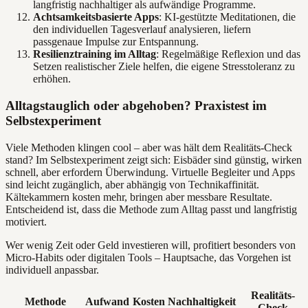
langfristig nachhaltiger als aufwändige Programme.
Achtsamkeitsbasierte Apps
: KI-gestützte Meditationen, die
den individuellen Tagesverlauf analysieren, liefern
passgenaue Impulse zur Entspannung.
Resilienztraining im Alltag
: Regelmäßige Reflexion und das
Setzen realistischer Ziele helfen, die eigene Stresstoleranz zu
erhöhen.
Alltagstauglich oder abgehoben? Praxistest im
Selbstexperiment
Viele Methoden klingen cool – aber was hält dem Realitäts-Check
stand? Im Selbstexperiment zeigt sich: Eisbäder sind günstig, wirken
schnell, aber erfordern Überwindung. Virtuelle Begleiter und Apps
sind leicht zugänglich, aber abhängig von Technikaffinität.
Kältekammern kosten mehr, bringen aber messbare Resultate.
Entscheidend ist, dass die Methode zum Alltag passt und langfristig
motiviert.
Wer wenig Zeit oder Geld investieren will, profitiert besonders von
Micro-Habits oder digitalen Tools – Hauptsache, das Vorgehen ist
individuell anpassbar.
Realitäts-
Methode
Aufwand
Kosten
Nachhaltigkeit
Check