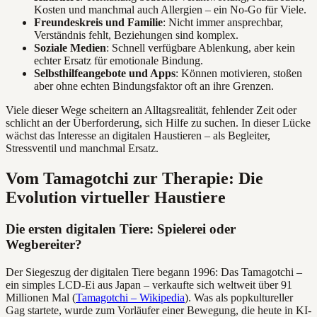
Kosten und manchmal auch Allergien – ein No-Go für Viele.
Freundeskreis und Familie
: Nicht immer ansprechbar,
Verständnis fehlt, Beziehungen sind komplex.
Soziale Medien
: Schnell verfügbare Ablenkung, aber kein
echter Ersatz für emotionale Bindung.
Selbsthilfeangebote und Apps
: Können motivieren, stoßen
aber ohne echten Bindungsfaktor oft an ihre Grenzen.
Viele dieser Wege scheitern an Alltagsrealität, fehlender Zeit oder
schlicht an der Überforderung, sich Hilfe zu suchen. In dieser Lücke
wächst das Interesse an digitalen Haustieren – als Begleiter,
Stressventil und manchmal Ersatz.
Vom Tamagotchi zur Therapie: Die
Evolution virtueller Haustiere
Die ersten digitalen Tiere: Spielerei oder
Wegbereiter?
Der Siegeszug der digitalen Tiere begann 1996: Das Tamagotchi –
ein simples LCD-Ei aus Japan – verkaufte sich weltweit über 91
Millionen Mal (
Tamagotchi – Wikipedia
). Was als popkultureller
Gag startete, wurde zum Vorläufer einer Bewegung, die heute in KI-