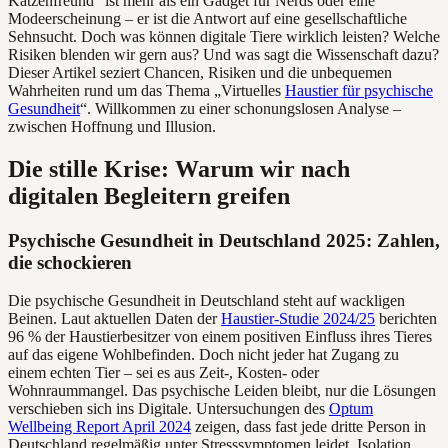
Katzenfreund“ ist mehr als ein Gadget für Nerds oder eine
Modeerscheinung – er ist die Antwort auf eine gesellschaftliche
Sehnsucht. Doch was können digitale Tiere wirklich leisten? Welche
Risiken blenden wir gern aus? Und was sagt die Wissenschaft dazu?
Dieser Artikel seziert Chancen, Risiken und die unbequemen
Wahrheiten rund um das Thema „Virtuelles
Haustier für psychische
Gesundheit
“. Willkommen zu einer schonungslosen Analyse –
zwischen Hoffnung und Illusion.
Die stille Krise: Warum wir nach
digitalen Begleitern greifen
Psychische Gesundheit in Deutschland 2025: Zahlen,
die schockieren
Die psychische Gesundheit in Deutschland steht auf wackligen
Beinen. Laut aktuellen Daten der
Haustier-Studie 2024/25
berichten
96 % der Haustierbesitzer von einem positiven Einfluss ihres Tieres
auf das eigene Wohlbefinden. Doch nicht jeder hat Zugang zu
einem echten Tier – sei es aus Zeit-, Kosten- oder
Wohnraummangel. Das psychische Leiden bleibt, nur die Lösungen
verschieben sich ins Digitale. Untersuchungen des
Optum
Wellbeing Report April 2024
zeigen, dass fast jede dritte Person in
Deutschland regelmäßig unter Stresssymptomen leidet. Isolation,