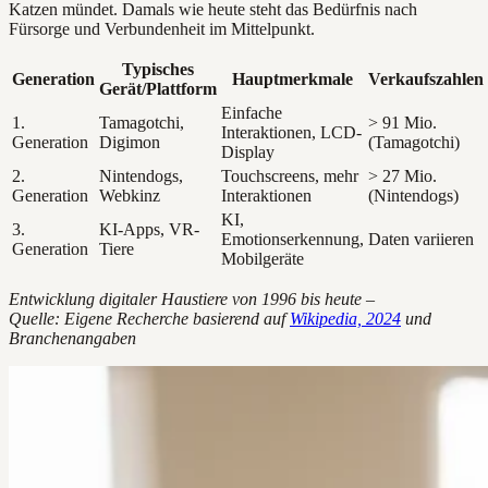
Katzen mündet. Damals wie heute steht das Bedürfnis nach
Fürsorge und Verbundenheit im Mittelpunkt.
Typisches
Generation
Hauptmerkmale
Verkaufszahlen
Gerät/Plattform
Einfache
1.
Tamagotchi,
> 91 Mio.
Interaktionen, LCD-
Generation
Digimon
(Tamagotchi)
Display
2.
Nintendogs,
Touchscreens, mehr
> 27 Mio.
Generation
Webkinz
Interaktionen
(Nintendogs)
KI,
3.
KI-Apps, VR-
Emotionserkennung,
Daten variieren
Generation
Tiere
Mobilgeräte
Entwicklung digitaler Haustiere von 1996 bis heute –
Quelle: Eigene Recherche basierend auf
Wikipedia, 2024
und
Branchenangaben