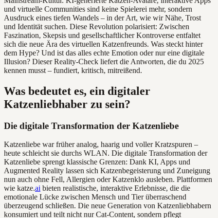
Mainstream-Kultur. KI-generierte Katzen-Avatare, interaktive Apps
und virtuelle Communities sind keine Spielerei mehr, sondern
Ausdruck eines tiefen Wandels – in der Art, wie wir Nähe, Trost
und Identität suchen. Diese Revolution polarisiert: Zwischen
Faszination, Skepsis und gesellschaftlicher Kontroverse entfaltet
sich die neue Ära des virtuellen Katzenfreunds. Was steckt hinter
dem Hype? Und ist das alles echte Emotion oder nur eine digitale
Illusion? Dieser Reality-Check liefert die Antworten, die du 2025
kennen musst – fundiert, kritisch, mitreißend.
Was bedeutet es, ein digitaler
Katzenliebhaber zu sein?
Die digitale Transformation der Katzenliebe
Katzenliebe war früher analog, haarig und voller Kratzspuren –
heute schleicht sie durchs WLAN. Die digitale Transformation der
Katzenliebe sprengt klassische Grenzen: Dank KI, Apps und
Augmented Reality lassen sich Katzenbegeisterung und Zuneigung
nun auch ohne Fell, Allergien oder Katzenklo ausleben. Plattformen
wie katze.
ai
bieten realistische, interaktive Erlebnisse, die die
emotionale Lücke zwischen Mensch und Tier überraschend
überzeugend schließen. Die neue Generation von Katzenliebhabern
konsumiert und teilt nicht nur Cat-Content, sondern pflegt