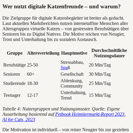
Wer nutzt digitale Katzenfreunde – und warum?
Die Zielgruppe für digitale Katzenbegleiter ist breiter als gedacht.
Laut aktuellen Marktberichten nutzen internetaffine Menschen aller
Altersgruppen virtuelle Katzen – von gestressten Berufstätigen über
Senioren bis zu Digital Natives. Die Motive reichen von Neugier,
Trost und Unterhaltung bis zu sozialem Austausch.
Durchschnittliche
Gruppe
Altersverteilung
Hauptmotive
Nutzungsdauer
Stressabbau,
Berufstätige
25-50
20 Min/Tag
Spa
ß
Senioren
60+
Gesellschaft
30 Min/Tag
Ablenkung,
Studierende
18-30
25 Min/Tag
Community
Unterhaltung,
Teenager
12-17
15 Min/Tag
Trend
Tabelle 4: Nutzergruppen und Nutzungsmuster. Quelle: Eigene
Ausarbeitung basierend auf
Petbook Heimtiermarkt-Report 2023
,
AI for Cats, 2023
Die Motivation ist individuell – von reiner Neugier bis zur gezielten