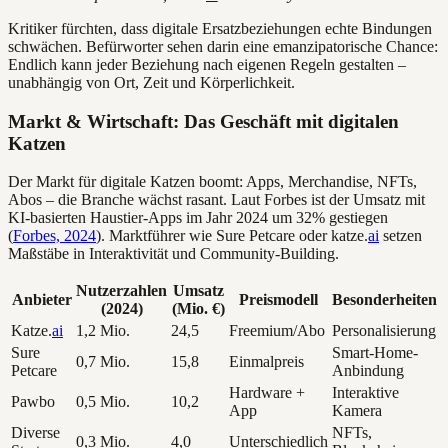
Kritiker fürchten, dass digitale Ersatzbeziehungen echte Bindungen
schwächen. Befürworter sehen darin eine emanzipatorische Chance:
Endlich kann jeder Beziehung nach eigenen Regeln gestalten –
unabhängig von Ort, Zeit und Körperlichkeit.
Markt & Wirtschaft: Das Geschäft mit digitalen
Katzen
Der Markt für digitale Katzen boomt: Apps, Merchandise, NFTs,
Abos – die Branche wächst rasant. Laut Forbes ist der Umsatz mit
KI-basierten Haustier-Apps im Jahr 2024 um 32% gestiegen
(
Forbes, 2024
). Marktführer wie Sure Petcare oder katze.
ai
setzen
Maßstäbe in Interaktivität und Community-Building.
Nutzerzahlen
Umsatz
Anbieter
Preismodell
Besonderheiten
(2024)
(Mio. €)
Katze.
ai
1,2 Mio.
24,5
Freemium/Abo
Personalisierung
Sure
Smart-Home-
0,7 Mio.
15,8
Einmalpreis
Petcare
Anbindung
Hardware +
Interaktive
Pawbo
0,5 Mio.
10,2
App
Kamera
Diverse
NFTs,
0,3 Mio.
4,0
Unterschiedlich