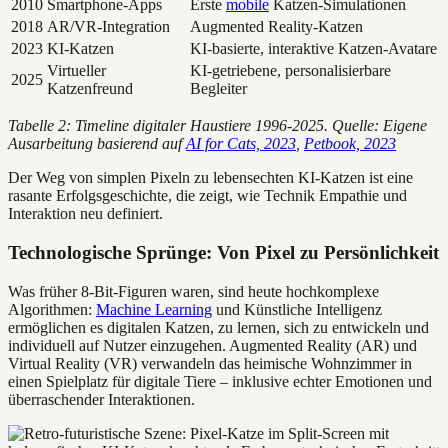
2010
Smartphone-Apps
Erste
mobile
Katzen-Simulationen
2018
AR/VR-Integration
Augmented Reality-Katzen
2023
KI-Katzen
KI-basierte, interaktive Katzen-Avatare
Virtueller
KI-getriebene, personalisierbare
2025
Katzenfreund
Begleiter
Tabelle 2: Timeline digitaler Haustiere 1996-2025. Quelle: Eigene
Ausarbeitung basierend auf
AI for Cats, 2023
,
Petbook, 2023
Der Weg von simplen Pixeln zu lebensechten KI-Katzen ist eine
rasante Erfolgsgeschichte, die zeigt, wie Technik Empathie und
Interaktion neu definiert.
Technologische Sprünge: Von Pixel zu Persönlichkeit
Was früher 8-Bit-Figuren waren, sind heute hochkomplexe
Algorithmen:
Machine Learning
und Künstliche Intelligenz
ermöglichen es digitalen Katzen, zu lernen, sich zu entwickeln und
individuell auf Nutzer einzugehen. Augmented Reality (AR) und
Virtual Reality (VR) verwandeln das heimische Wohnzimmer in
einen Spielplatz für digitale Tiere – inklusive echter Emotionen und
überraschender Interaktionen.