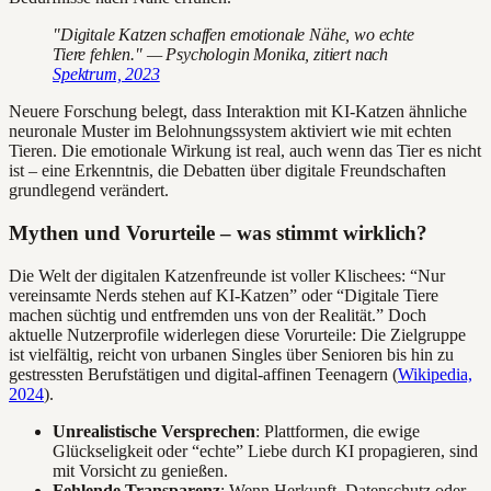
"Digitale Katzen schaffen emotionale Nähe, wo echte
Tiere fehlen." — Psychologin Monika, zitiert nach
Spektrum, 2023
Neuere Forschung belegt, dass Interaktion mit KI-Katzen ähnliche
neuronale Muster im Belohnungssystem aktiviert wie mit echten
Tieren. Die emotionale Wirkung ist real, auch wenn das Tier es nicht
ist – eine Erkenntnis, die Debatten über digitale Freundschaften
grundlegend verändert.
Mythen und Vorurteile – was stimmt wirklich?
Die Welt der digitalen Katzenfreunde ist voller Klischees: “Nur
vereinsamte Nerds stehen auf KI-Katzen” oder “Digitale Tiere
machen süchtig und entfremden uns von der Realität.” Doch
aktuelle Nutzerprofile widerlegen diese Vorurteile: Die Zielgruppe
ist vielfältig, reicht von urbanen Singles über Senioren bis hin zu
gestressten Berufstätigen und digital-affinen Teenagern (
Wikipedia,
2024
).
Unrealistische Versprechen
: Plattformen, die ewige
Glückseligkeit oder “echte” Liebe durch KI propagieren, sind
mit Vorsicht zu genießen.
Fehlende Transparenz
: Wenn Herkunft, Datenschutz oder