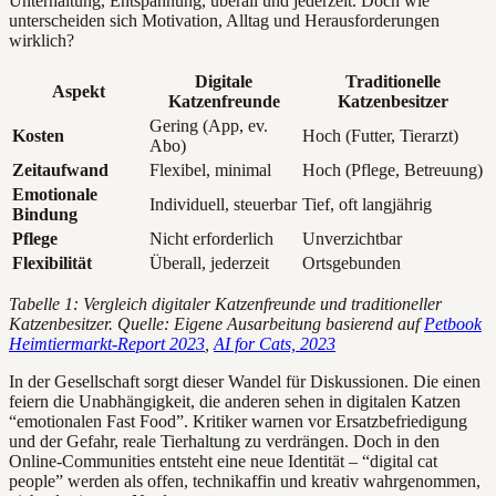
Unterhaltung, Entspannung, überall und jederzeit. Doch wie
unterscheiden sich Motivation, Alltag und Herausforderungen
wirklich?
Digitale
Traditionelle
Aspekt
Katzenfreunde
Katzenbesitzer
Gering (App, ev.
Kosten
Hoch (Futter, Tierarzt)
Abo)
Zeitaufwand
Flexibel, minimal
Hoch (Pflege, Betreuung)
Emotionale
Individuell, steuerbar
Tief, oft langjährig
Bindung
Pflege
Nicht erforderlich
Unverzichtbar
Flexibilität
Überall, jederzeit
Ortsgebunden
Tabelle 1: Vergleich digitaler Katzenfreunde und traditioneller
Katzenbesitzer. Quelle: Eigene Ausarbeitung basierend auf
Petbook
Heimtiermarkt-Report 2023
,
AI for Cats, 2023
In der Gesellschaft sorgt dieser Wandel für Diskussionen. Die einen
feiern die Unabhängigkeit, die anderen sehen in digitalen Katzen
“emotionalen Fast Food”. Kritiker warnen vor Ersatzbefriedigung
und der Gefahr, reale Tierhaltung zu verdrängen. Doch in den
Online-Communities entsteht eine neue Identität – “digital cat
people” werden als offen, technikaffin und kreativ wahrgenommen,