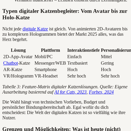
Typen digitaler Katzenbegleiter: Vom Avatar bis zur
Holo-Katze
Nicht jede
digitale Katze
ist gleich. Von animierten 2D-Avataren bis
zu komplexen Hologrammen bietet der Markt 2025 alles, was das
Herz begehrt.
Lösung
Plattform
Interaktionstiefe
Personalisieru
2D-App-Avatar
Mobil/PC
Einfach
Mittel
Chatbot
-Katze
Messenger/WEB
Textbasiert
Gering
AR-Katze
Smartphone
Hoch
Hoch
VR/Hologramm
VR-Headset
Sehr hoch
Sehr hoch
Tabelle 3: Feature-Matrix digitaler Katzenlösungen. Quelle: Eigene
Ausarbeitung basierend auf
AI for Cats, 2023
,
Forbes, 2024
Die Wahl hängt von technischen Vorlieben, Budget und
persönlicher Bindungsbereitschaft ab. Egal wofür du dich
entscheidest: Die Welt der digitalen Katzen ist so vielfältig wie ihre
Nutzer.
Grenzen und Möglichkeiten: Was ist heute (nicht)