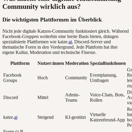
Community wirklich aus?
Die wichtigsten Plattformen im Überblick
Nicht jede digitale Katzen-Community funktioniert gleich. Während
Facebook-Gruppen weiterhin eine breite Basis bieten, drängen
spezialisierte Plattformen wie katze.
ai
, Discord-Server und
thematische Foren in den Vordergrund. Jede Plattform hat ihre
eigene Kultur, Moderation und technische Finesse.
Plattform
Nutzer:innen
Moderation
Spezialfunktionen
Gr
Facebook
Eventplanung,
Re
Hoch
Community
Groups
Umfragen
lei
zu
Di
Admin-
Voice-Chats, Bots,
Discord
Mittel
Au
Teams
Rollen
vie
Re
Virtuelle
In
katze.
ai
Steigend
KI-gestützt
Katzenfreund-App
ho
Pe
Foren (z.B.