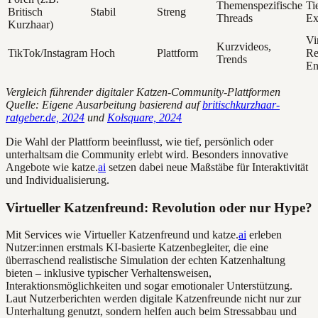
Themenspezifische
Ti
Britisch
Stabil
Streng
Threads
Ex
Kurzhaar)
Vi
Kurzvideos,
TikTok/Instagram
Hoch
Plattform
Re
Trends
En
Vergleich führender digitaler Katzen-Community-Plattformen
Quelle: Eigene Ausarbeitung basierend auf
britischkurzhaar-
ratgeber.de, 2024
und
Kolsquare, 2024
Die Wahl der Plattform beeinflusst, wie tief, persönlich oder
unterhaltsam die Community erlebt wird. Besonders innovative
Angebote wie katze.
ai
setzen dabei neue Maßstäbe für Interaktivität
und Individualisierung.
Virtueller Katzenfreund: Revolution oder nur Hype?
Mit Services wie Virtueller Katzenfreund und katze.
ai
erleben
Nutzer:innen erstmals KI-basierte Katzenbegleiter, die eine
überraschend realistische Simulation der echten Katzenhaltung
bieten – inklusive typischer Verhaltensweisen,
Interaktionsmöglichkeiten und sogar emotionaler Unterstützung.
Laut Nutzerberichten werden digitale Katzenfreunde nicht nur zur
Unterhaltung genutzt, sondern helfen auch beim Stressabbau und