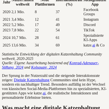
Jahr
weltweit
Plattformen
(%)
App
Facebook
2020
2,1 Mio.
8
37
Groups
2021
3,4 Mio.
12
41
Instagram
2022
5,2 Mio.
17
49
Discord
2023
7,8 Mio.
22
54
TikTok
Spezialisierte
2024
10,7 Mio.
28
61
KI-Apps
2025
13,6 Mio.
34
69
katze.
ai
& Co
Statistische Entwicklung der digitalen Katzenhaltung Community
weltweit, 2020-2025
Quelle: Eigene Ausarbeitung basierend auf
Konrad-Adenauer-
Stiftung, 2024
und
Kolsquare, 2024
Der Sprung in der Nutzerzahl und die steigende Interaktionsrate
zeigen:
Digitale Katzenhaltung
Communities sind kein Hype,
sondern ein nachhaltiger Trend. Besonders auffällig ist der Wechsel
von klassischen Social-Media-Plattformen hin zu spezialisierten, KI-
gestützten Apps wie katze.
ai
, die realistische Interaktionen und
personalisierte Erlebnisse bieten.
Was macht eine digitale Katzenhaltung