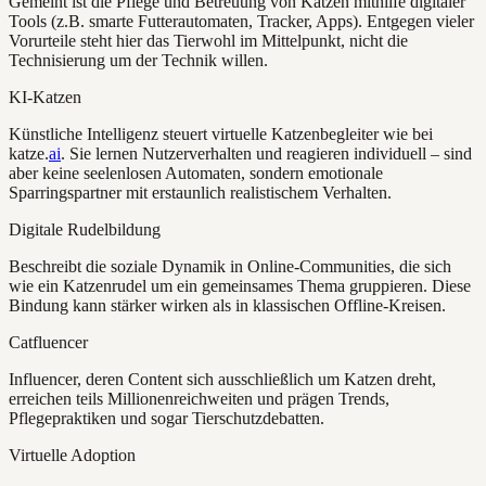
Gemeint ist die Pflege und Betreuung von Katzen mithilfe digitaler
Tools (z.B. smarte Futterautomaten, Tracker, Apps). Entgegen vieler
Vorurteile steht hier das Tierwohl im Mittelpunkt, nicht die
Technisierung um der Technik willen.
KI-Katzen
Künstliche Intelligenz steuert virtuelle Katzenbegleiter wie bei
katze.
ai
. Sie lernen Nutzerverhalten und reagieren individuell – sind
aber keine seelenlosen Automaten, sondern emotionale
Sparringspartner mit erstaunlich realistischem Verhalten.
Digitale Rudelbildung
Beschreibt die soziale Dynamik in Online-Communities, die sich
wie ein Katzenrudel um ein gemeinsames Thema gruppieren. Diese
Bindung kann stärker wirken als in klassischen Offline-Kreisen.
Catfluencer
Influencer, deren Content sich ausschließlich um Katzen dreht,
erreichen teils Millionenreichweiten und prägen Trends,
Pflegepraktiken und sogar Tierschutzdebatten.
Virtuelle Adoption