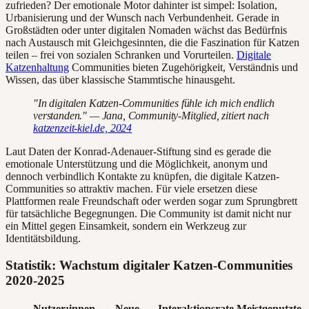
zufrieden? Der emotionale Motor dahinter ist simpel: Isolation,
Urbanisierung und der Wunsch nach Verbundenheit. Gerade in
Großstädten oder unter digitalen Nomaden wächst das Bedürfnis
nach Austausch mit Gleichgesinnten, die die Faszination für Katzen
teilen – frei von sozialen Schranken und Vorurteilen.
Digitale
Katzenhaltung
Communities bieten Zugehörigkeit, Verständnis und
Wissen, das über klassische Stammtische hinausgeht.
"In digitalen Katzen-Communities fühle ich mich endlich
verstanden." — Jana, Community-Mitglied, zitiert nach
katzenzeit-kiel.de, 2024
Laut Daten der Konrad-Adenauer-Stiftung sind es gerade die
emotionale Unterstützung und die Möglichkeit, anonym und
dennoch verbindlich Kontakte zu knüpfen, die digitale Katzen-
Communities so attraktiv machen. Für viele ersetzen diese
Plattformen reale Freundschaft oder werden sogar zum Sprungbrett
für tatsächliche Begegnungen. Die Community ist damit nicht nur
ein Mittel gegen Einsamkeit, sondern ein Werkzeug zur
Identitätsbildung.
Statistik: Wachstum digitaler Katzen-Communities
2020-2025
Nutzer:innen
Neue
Interaktionsrate
Meistgenutzte