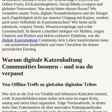
Online-Foren, KI-Katzenbegleitern, Social-Media-Gruppen und
globalen Netzwerken. Was steckt hinter diesem Boom? Wie
verändern smarte Tools, digitale Nomadenkulturen und der Hunger
nach Zugehörigkeit nicht nur unseren Umgang mit Katzen, sondern
auch unser Selbstbild als Katzenmenschen? Wer heute nicht
mitmischt, verpasst Trends, Wissensvorsprünge und echte
Gemeinschaft. In diesem Leitartikel zerlegen wir Mythen, zeigen
Chancen und Risiken und liefern exklusive Einblicke, wie die
digitale Katzenhaltung
Community dein Leben transformieren kann
– mit pointiertem Insiderblick und einer Checkliste für deinen
persönlichen Einstieg.
Warum digitale Katzenhaltung
Communities boomen – und was du
verpasst
Von Offline-Treffs zu globalen digitalen Tribes
Wer sich an die Zeit vor Viralität und Influencer-Kätzchen erinnert,
weiß: Katzenliebhaber:innen trafen sich einst im engen Kreis,
analog und meist lokal organisiert. Träge Vereinsabende, in denen
mehr über Futtermarken als über innovative Haltungsmethoden
debattiert wurde, gehören für viele der Vergangenheit an. Heute ist