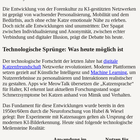
Die Entwicklung von der Forenkultur zu KI-gestützten Netzwerken
ist geprägt von wachsender Personalisierung, Mobilität und dem
Bedürfnis, auch ohne echte Katze emotionale Nähe zu erleben.
Doch nicht alle Entwicklungen sind unumstritten: Der Spagat
zwischen Individualisierung und Anonymität, zwischen echter
Verbindung und digitaler Illusion, prägt die Debatte bis heute.
Technologische Sprünge: Was heute möglich ist
Der technologische Fortschritt der letzten Jahre hat
digitale
Katzenfreundschaft
Netzwerke revolutioniert. Moderne Plattformen
setzen gezielt auf Künstliche Intelligenz und
Machine Learning
, um
Nutzererlebnisse zu personalisieren und Interaktionen realistischer
zu gestalten. Apps wie MeowTalk übersetzen die „Katzensprache“
für Halter, KI erkennt laut aktuellem Forschungsstand sogar
Schmerzsymptome bei Katzen anhand von Mimik und Verhalten.
Das Fundament für diese Entwicklungen wurde bereits in den
1950er/60ern durch die Neuroforschung von Hubel & Wiesel
gelegt: Ihre Experimente mit Katzenaugen gelten als Ursprung der
modernen KI-Bilderkennung. Heute sind folgende technologische
Meilensteine Realität:
Anwendung im
Nutzen für