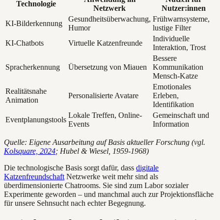
Technologie
Netzwerk
Nutzer:innen
Gesundheitsüberwachung,
Frühwarnsysteme,
KI-Bilderkennung
Humor
lustige Filter
Individuelle
KI-Chatbots
Virtuelle Katzenfreunde
Interaktion, Trost
Bessere
Spracherkennung
Übersetzung von Miauen
Kommunikation
Mensch-Katze
Emotionales
Realitätsnahe
Personalisierte Avatare
Erleben,
Animation
Identifikation
Lokale Treffen, Online-
Gemeinschaft und
Eventplanungstools
Events
Information
Quelle: Eigene Ausarbeitung auf Basis aktueller Forschung (vgl.
Kolsquare, 2024
; Hubel & Wiesel, 1959-1968)
Die technologische Basis sorgt dafür, dass
digitale
Katzenfreundschaft
Netzwerke weit mehr sind als
überdimensionierte Chatrooms. Sie sind zum Labor sozialer
Experimente geworden – und manchmal auch zur Projektionsfläche
für unsere Sehnsucht nach echter Begegnung.