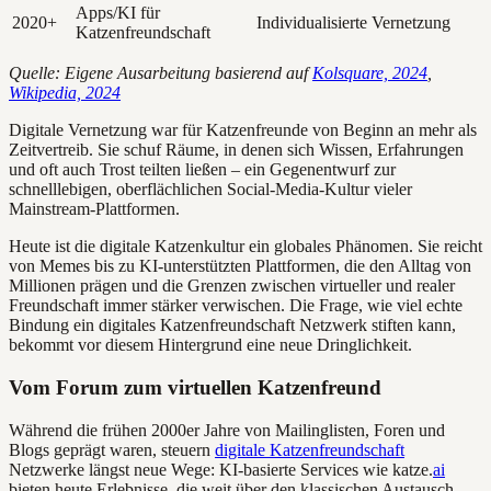
Apps/KI für
2020+
Individualisierte Vernetzung
Katzenfreundschaft
Quelle: Eigene Ausarbeitung basierend auf
Kolsquare, 2024
,
Wikipedia, 2024
Digitale Vernetzung war für Katzenfreunde von Beginn an mehr als
Zeitvertreib. Sie schuf Räume, in denen sich Wissen, Erfahrungen
und oft auch Trost teilten ließen – ein Gegenentwurf zur
schnelllebigen, oberflächlichen Social-Media-Kultur vieler
Mainstream-Plattformen.
Heute ist die digitale Katzenkultur ein globales Phänomen. Sie reicht
von Memes bis zu KI-unterstützten Plattformen, die den Alltag von
Millionen prägen und die Grenzen zwischen virtueller und realer
Freundschaft immer stärker verwischen. Die Frage, wie viel echte
Bindung ein digitales Katzenfreundschaft Netzwerk stiften kann,
bekommt vor diesem Hintergrund eine neue Dringlichkeit.
Vom Forum zum virtuellen Katzenfreund
Während die frühen 2000er Jahre von Mailinglisten, Foren und
Blogs geprägt waren, steuern
digitale Katzenfreundschaft
Netzwerke längst neue Wege: KI-basierte Services wie katze.
ai
bieten heute Erlebnisse, die weit über den klassischen Austausch