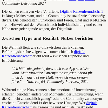
Community-Befragung 2024
Die Zahlen entlarven viele Vorurteile:
Digitale Katzenfreundschaft
ist längst Mainstream, und die Community ist sozial wie altersmäßig
divers. Die beliebtesten Funktionen sind Foren, Chat und KI-Katzen
– ein Hinweis auf den Wunsch nach Individualisierung und echter
Nähe trotz (oder gerade wegen) der Digitalität.
Zwischen Hype und Realität: Nutzer berichten
Die Wahrheit liegt wie so oft zwischen den Extremen.
Erfahrungsberichte zeigen, wie unterschiedlich
digitale
Katzenfreundschaft
erlebt wird – zwischen Euphorie und
Ernüchterung.
"Ich hätte nie gedacht, dass mich eine App so trösten
kann. Mein virtueller Katzenfreund ist jeden Abend für
mich da – das gibt mir Halt, wenn ich mich einsam
fühle." — Nutzerin, 64, Community-Interview, 2024
Während einige Nutzer:innen echte emotionale Unterstützung
erfahren, berichten andere von Momenten der Enttäuschung, wenn
die KI nicht „menschlich genug“ oder die Community zu anonym
erscheint. Entscheidend ist der bewusste Umgang: Wer
digitale
Katzenfreundschaft
als Ergänzung und nicht als Ersatz sieht,