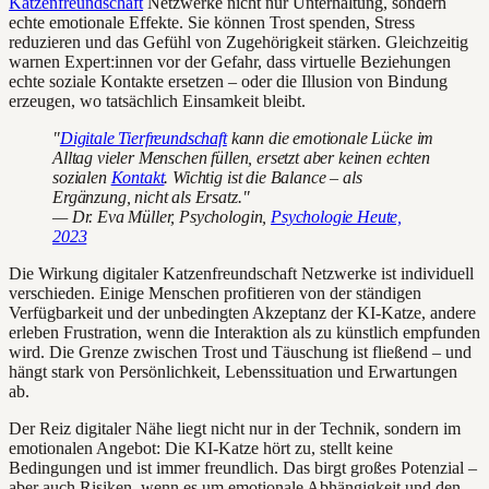
Katzenfreundschaft
Netzwerke nicht nur Unterhaltung, sondern
echte emotionale Effekte. Sie können Trost spenden, Stress
reduzieren und das Gefühl von Zugehörigkeit stärken. Gleichzeitig
warnen Expert:innen vor der Gefahr, dass virtuelle Beziehungen
echte soziale Kontakte ersetzen – oder die Illusion von Bindung
erzeugen, wo tatsächlich Einsamkeit bleibt.
"
Digitale Tierfreundschaft
kann die emotionale Lücke im
Alltag vieler Menschen füllen, ersetzt aber keinen echten
sozialen
Kontakt
. Wichtig ist die Balance – als
Ergänzung, nicht als Ersatz."
— Dr. Eva Müller, Psychologin,
Psychologie Heute,
2023
Die Wirkung digitaler Katzenfreundschaft Netzwerke ist individuell
verschieden. Einige Menschen profitieren von der ständigen
Verfügbarkeit und der unbedingten Akzeptanz der KI-Katze, andere
erleben Frustration, wenn die Interaktion als zu künstlich empfunden
wird. Die Grenze zwischen Trost und Täuschung ist fließend – und
hängt stark von Persönlichkeit, Lebenssituation und Erwartungen
ab.
Der Reiz digitaler Nähe liegt nicht nur in der Technik, sondern im
emotionalen Angebot: Die KI-Katze hört zu, stellt keine
Bedingungen und ist immer freundlich. Das birgt großes Potenzial –
aber auch Risiken, wenn es um emotionale Abhängigkeit und den