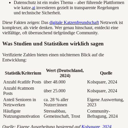
Datenschutz ist ein reales Thema – aber führende Plattformen
wie katze.
ai
investieren gezielt in transparente Regelungen
und technische Sicherheit.
Diese Fakten zeigen: Das
digitale Katzenfreundschaft
Netzwerk ist
komplexer, als viele denken. Wer genau hinschaut, entdeckt eine
vielfältige, oft überraschend tiefgründige Community.
Was Studien und Statistiken wirklich sagen
Verifizierte Zahlen bieten einen nüchternen Blick auf die
Entwicklung:
Wert (Deutschland,
Statistik/Kriterium
Quelle
2024)
Anzahl #catlife Posts
über 48.000
Kolsquare, 2024
Anzahl #catmom
über 25.000
Kolsquare, 2024
Posts
Anteil Senioren in
ca. 28 % aller
Eigene Auswertung,
Netzwerken
Nutzer:innen
2023
Häufigste
Stressabbau,
Community-
Nutzungsmotivation
Gemeinschaft, Trost
Befragung, 2024
Quelle: Eigene Ausarbeitung basierend auf
Kolsquare, 2024
,