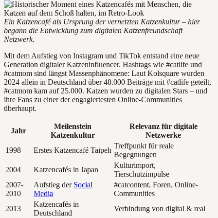
Ein Katzencafé als Ursprung der vernetzten Katzenkultur – hier
begann die Entwicklung zum digitalen Katzenfreundschaft
Netzwerk.
Mit dem Aufstieg von Instagram und TikTok entstand eine neue
Generation digitaler Katzeninfluencer. Hashtags wie #catlife und
#catmom sind längst Massenphänomene: Laut Kolsquare wurden
2024 allein in Deutschland über 48.000 Beiträge mit #catlife geteilt,
#catmom kam auf 25.000. Katzen wurden zu digitalen Stars – und
ihre Fans zu einer der engagiertesten Online-Communities
überhaupt.
Meilenstein
Relevanz für digitale
Jahr
Katzenkultur
Netzwerke
Treffpunkt für reale
1998
Erstes Katzencafé Taipeh
Begegnungen
Kulturimport,
2004
Katzencafés in Japan
Tierschutzimpulse
2007-
Aufstieg der
Social
#catcontent, Foren, Online-
2010
Media
Communities
Katzencafés in
2013
Verbindung von digital & real
Deutschland