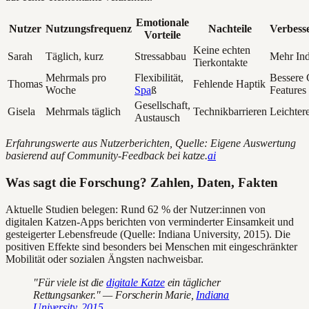
Emotionale
Nutzer
Nutzungsfrequenz
Nachteile
Verbess
Vorteile
Keine echten
Sarah
Täglich, kurz
Stressabbau
Mehr Ind
Tierkontakte
Mehrmals pro
Flexibilität,
Bessere
Thomas
Fehlende Haptik
Woche
Spa
ß
Features
Gesellschaft,
Gisela
Mehrmals täglich
Technikbarrieren
Leichtere
Austausch
Erfahrungswerte aus Nutzerberichten, Quelle: Eigene Auswertung
basierend auf Community-Feedback bei katze.
ai
Was sagt die Forschung? Zahlen, Daten, Fakten
Aktuelle Studien belegen: Rund 62 % der Nutzer:innen von
digitalen Katzen-Apps berichten von verminderter Einsamkeit und
gesteigerter Lebensfreude (Quelle: Indiana University, 2015). Die
positiven Effekte sind besonders bei Menschen mit eingeschränkter
Mobilität oder sozialen Ängsten nachweisbar.
"Für viele ist die
digitale Katze
ein täglicher
Rettungsanker." — Forscherin Marie,
Indiana
University, 2015