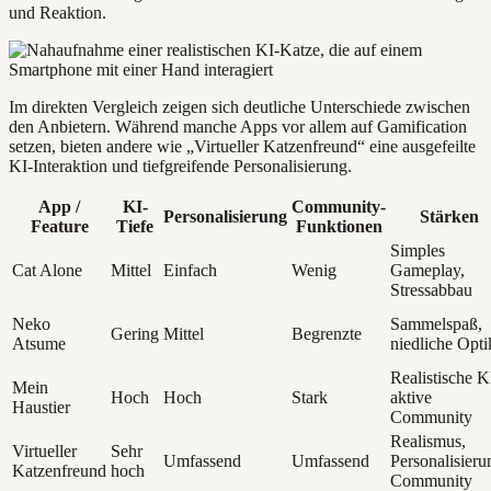
und Reaktion.
Im direkten Vergleich zeigen sich deutliche Unterschiede zwischen
den Anbietern. Während manche Apps vor allem auf Gamification
setzen, bieten andere wie „Virtueller Katzenfreund“ eine ausgefeilte
KI-Interaktion und tiefgreifende Personalisierung.
App /
KI-
Community-
Personalisierung
Stärken
Feature
Tiefe
Funktionen
Simples
Cat Alone
Mittel
Einfach
Wenig
Gameplay,
Stressabbau
Neko
Sammelspaß,
Gering
Mittel
Begrenzte
Atsume
niedliche Opti
Realistische K
Mein
Hoch
Hoch
Stark
aktive
Haustier
Community
Realismus,
Virtueller
Sehr
Umfassend
Umfassend
Personalisieru
Katzenfreund
hoch
Community