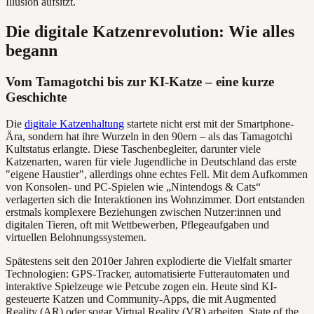
Illusion aufsitzt.
Die digitale Katzenrevolution: Wie alles
begann
Vom Tamagotchi bis zur KI-Katze – eine kurze
Geschichte
Die
digitale Katzenhaltung
startete nicht erst mit der Smartphone-
Ära, sondern hat ihre Wurzeln in den 90ern – als das Tamagotchi
Kultstatus erlangte. Diese Taschenbegleiter, darunter viele
Katzenarten, waren für viele Jugendliche in Deutschland das erste
"eigene Haustier", allerdings ohne echtes Fell. Mit dem Aufkommen
von Konsolen- und PC-Spielen wie „Nintendogs & Cats“
verlagerten sich die Interaktionen ins Wohnzimmer. Dort entstanden
erstmals komplexere Beziehungen zwischen Nutzer:innen und
digitalen Tieren, oft mit Wettbewerben, Pflegeaufgaben und
virtuellen Belohnungssystemen.
Spätestens seit den 2010er Jahren explodierte die Vielfalt smarter
Technologien: GPS-Tracker, automatisierte Futterautomaten und
interaktive Spielzeuge wie Petcube zogen ein. Heute sind KI-
gesteuerte Katzen und Community-Apps, die mit Augmented
Reality (AR) oder sogar Virtual Reality (VR) arbeiten, State of the