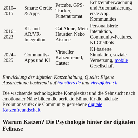
Echtzeitüberwachung
Petcube, GPS-
2010–
Smarte Geräte
und Automatisierung,
Tracker,
2015
& Apps
erste App-
Futterautomat
Kommunities
Personalisierte
KI- und
Cat Alone, Mein
2016–
Interaktion,
AR/VR-
Haustier, Neko
2023
Community-Features,
Integration
Atsume
KI-Chatbots
KI-basierte
Virtueller
2024–
Community-
Simulation, soziale
Katzenfreund,
2025
Apps und KI
Vernetzung,
mobile
Catster
Gesellschaft
Entwicklung der digitalen Katzenhaltung, Quelle: Eigene
Ausarbeitung basierend auf
haustiers.de
und
vier-pfoten.ch
Die wachsende technologische Komplexität und die Sehnsucht nach
emotionaler Nähe bilden die perfekte Bühne für die nächste
Evolutionsstufe: die Community-getriebene
digitale
Katzenfreundschaft
.
Warum Katzen? Die Psychologie hinter der digitalen
Fellnase