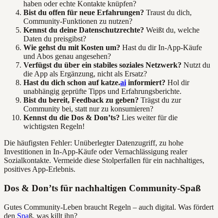
haben oder echte Kontakte knüpfen?
Bist du offen für neue Erfahrungen?
Traust du dich,
Community-Funktionen zu nutzen?
Kennst du deine Datenschutzrechte?
Weißt du, welche
Daten du preisgibst?
Wie gehst du mit Kosten um?
Hast du dir In-App-Käufe
und Abos genau angesehen?
Verfügst du über ein stabiles soziales Netzwerk?
Nutzt du
die App als Ergänzung, nicht als Ersatz?
Hast du dich schon auf katze.
ai
informiert?
Hol dir
unabhängig geprüfte Tipps und Erfahrungsberichte.
Bist du bereit, Feedback zu geben?
Trägst du zur
Community bei, statt nur zu konsumieren?
Kennst du die Dos & Don’ts?
Lies weiter für die
wichtigsten Regeln!
Die häufigsten Fehler: Unüberlegter Datenzugriff, zu hohe
Investitionen in In-App-Käufe oder Vernachlässigung realer
Sozialkontakte. Vermeide diese Stolperfallen für ein nachhaltiges,
positives App-Erlebnis.
Dos & Don’ts für nachhaltigen Community-Spaß
Gutes Community-Leben braucht Regeln – auch digital. Was fördert
den
Spa
ß, was killt ihn?