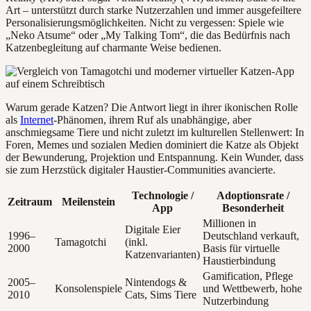
Art – unterstützt durch starke Nutzerzahlen und immer ausgefeiltere
Personalisierungsmöglichkeiten. Nicht zu vergessen: Spiele wie
„Neko Atsume“ oder „My Talking Tom“, die das Bedürfnis nach
Katzenbegleitung auf charmante Weise bedienen.
Warum gerade Katzen? Die Antwort liegt in ihrer ikonischen Rolle
als
Internet
-Phänomen, ihrem Ruf als unabhängige, aber
anschmiegsame Tiere und nicht zuletzt im kulturellen Stellenwert: In
Foren, Memes und sozialen Medien dominiert die Katze als Objekt
der Bewunderung, Projektion und Entspannung. Kein Wunder, dass
sie zum Herzstück digitaler Haustier-Communities avancierte.
Technologie /
Adoptionsrate /
Zeitraum
Meilenstein
App
Besonderheit
Millionen in
Digitale Eier
1996–
Deutschland verkauft,
Tamagotchi
(inkl.
2000
Basis für virtuelle
Katzenvarianten)
Haustierbindung
Gamification, Pflege
2005–
Nintendogs &
Konsolenspiele
und Wettbewerb, hohe
2010
Cats, Sims Tiere
Nutzerbindung