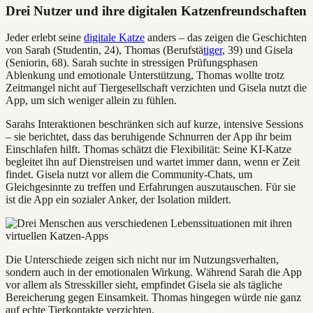
Drei Nutzer und ihre digitalen Katzenfreundschaften
Jeder erlebt seine
digitale Katze
anders – das zeigen die Geschichten
von Sarah (Studentin, 24), Thomas (Berufstä
tiger
, 39) und Gisela
(Seniorin, 68). Sarah suchte in stressigen Prüfungsphasen
Ablenkung und emotionale Unterstützung, Thomas wollte trotz
Zeitmangel nicht auf Tiergesellschaft verzichten und Gisela nutzt die
App, um sich weniger allein zu fühlen.
Sarahs Interaktionen beschränken sich auf kurze, intensive Sessions
– sie berichtet, dass das beruhigende Schnurren der App ihr beim
Einschlafen hilft. Thomas schätzt die Flexibilität: Seine KI-Katze
begleitet ihn auf Dienstreisen und wartet immer dann, wenn er Zeit
findet. Gisela nutzt vor allem die Community-Chats, um
Gleichgesinnte zu treffen und Erfahrungen auszutauschen. Für sie
ist die App ein sozialer Anker, der Isolation mildert.
Die Unterschiede zeigen sich nicht nur im Nutzungsverhalten,
sondern auch in der emotionalen Wirkung. Während Sarah die App
vor allem als Stresskiller sieht, empfindet Gisela sie als tägliche
Bereicherung gegen Einsamkeit. Thomas hingegen würde nie ganz
auf echte Tierkontakte verzichten.