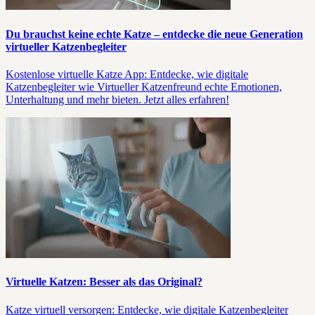
Du brauchst keine echte Katze – entdecke die neue Generation
virtueller Katzenbegleiter
Kostenlose virtuelle Katze App: Entdecke, wie digitale
Katzenbegleiter wie Virtueller Katzenfreund echte Emotionen,
Unterhaltung und mehr bieten. Jetzt alles erfahren!
Virtuelle Katzen: Besser als das Original?
Katze virtuell versorgen: Entdecke, wie digitale Katzenbegleiter