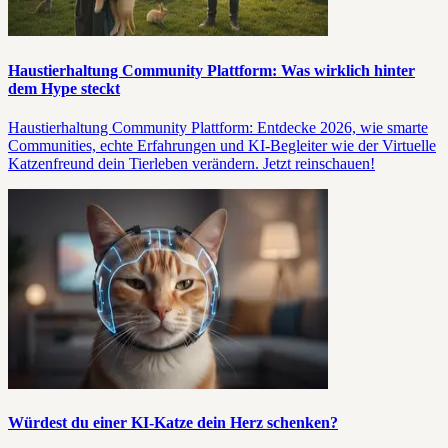
Haustierhaltung Community Plattform: Was wirklich hinter
dem Hype steckt
Haustierhaltung Community Plattform: Entdecke 2026, wie smarte
Communities, echte Erfahrungen und KI-Begleiter wie der Virtuelle
Katzenfreund dein Tierleben verändern. Jetzt reinschauen!
Würdest du einer KI-Katze dein Herz schenken?