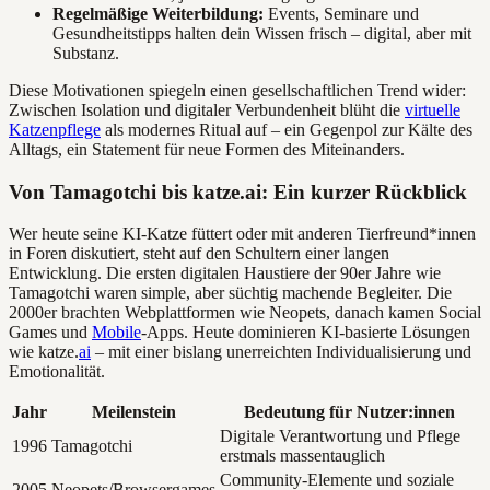
Regelmäßige Weiterbildung:
Events, Seminare und
Gesundheitstipps halten dein Wissen frisch – digital, aber mit
Substanz.
Diese Motivationen spiegeln einen gesellschaftlichen Trend wider:
Zwischen Isolation und digitaler Verbundenheit blüht die
virtuelle
Katzenpflege
als modernes Ritual auf – ein Gegenpol zur Kälte des
Alltags, ein Statement für neue Formen des Miteinanders.
Von Tamagotchi bis katze.ai: Ein kurzer Rückblick
Wer heute seine KI-Katze füttert oder mit anderen Tierfreund*innen
in Foren diskutiert, steht auf den Schultern einer langen
Entwicklung. Die ersten digitalen Haustiere der 90er Jahre wie
Tamagotchi waren simple, aber süchtig machende Begleiter. Die
2000er brachten Webplattformen wie Neopets, danach kamen Social
Games und
Mobile
-Apps. Heute dominieren KI-basierte Lösungen
wie katze.
ai
– mit einer bislang unerreichten Individualisierung und
Emotionalität.
Jahr
Meilenstein
Bedeutung für Nutzer:innen
Digitale Verantwortung und Pflege
1996
Tamagotchi
erstmals massentauglich
Community-Elemente und soziale
2005
Neopets/Browsergames