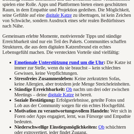
spielen eine Rolle. Apps und Plattformen bieten einen geschützten
Raum, in dem Empathie und Projektion gedeihen. Die Möglichkeit,
seine Gefühle auf eine
digitale Katze
zu übertragen, ist kein Zeichen
von Schwäche, sondern Ausdruck eines sehr realen Bedürfnisses
nach Nähe.
Gemeinsam erlebte Momente, motivierende Tipps und ständige
Erreichbarkeit sind nur ein Teil des Pakets. Communities schaffen
Strukturen, die aus dem digitalen Katzenfreund ein echtes
Lebensgefühl machen. Die versteckten Vorteile sind vielfältig:
Emotionale Unterstützung rund um die Uhr
:
Die Katze ist
immer zur Stelle, wenn du sie brauchst – kein schlechtes
Gewissen, keine Verpflichtungen.
Stressfreies Zusammenleben:
Keine zerkratzten Sofas,
keine Allergien, aber trotzdem jede Menge Streicheleinheiten.
Ständige Erreichbarkeit:
Ob
nachts um drei oder zwischen
Meetings – deine
digitale Katze
ist bereit.
Soziale Bestätigung:
Erfolgserlebnisse, geteilte Fotos und
Lob aus der Community sorgen für ein echtes Hochgefühl.
Motivation zu verantwortungsvollem Handeln:
Wer sich in
Foren oder Apps engagiert, lernt, was Fürsorge und Empathie
bedeuten.
Niederschwellige Einstiegsmöglichkeiten:
Ob
schüchtern
oder extrovertiert, jeder findet Zugang.