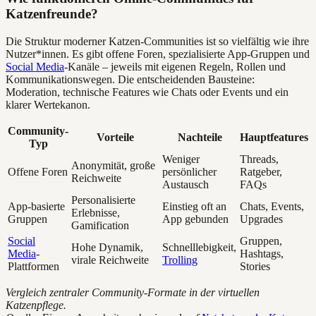
Katzenfreunde?
Die Struktur moderner Katzen-Communities ist so vielfältig wie ihre
Nutzer*innen. Es gibt offene Foren, spezialisierte App-Gruppen und
Social Media
-Kanäle – jeweils mit eigenen Regeln, Rollen und
Kommunikationswegen. Die entscheidenden Bausteine:
Moderation, technische Features wie Chats oder Events und ein
klarer Wertekanon.
Community-
Vorteile
Nachteile
Hauptfeatures
Typ
Weniger
Threads,
Anonymität, große
Offene Foren
persönlicher
Ratgeber,
Reichweite
Austausch
FAQs
Personalisierte
App-basierte
Einstieg oft an
Chats, Events,
Erlebnisse,
Gruppen
App gebunden
Upgrades
Gamification
Social
Gruppen,
Hohe Dynamik,
Schnelllebigkeit,
Media
-
Hashtags,
virale Reichweite
Trolling
Plattformen
Stories
Vergleich zentraler Community-Formate in der virtuellen
Katzenpflege.