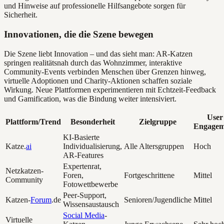
und Hinweise auf professionelle Hilfsangebote sorgen für
Sicherheit.
Innovationen, die die Szene bewegen
Die Szene liebt Innovation – und das sieht man: AR-Katzen
springen realitätsnah durch das Wohnzimmer, interaktive
Community-Events verbinden Menschen über Grenzen hinweg,
virtuelle Adoptionen und Charity-Aktionen schaffen soziale
Wirkung. Neue Plattformen experimentieren mit Echtzeit-Feedback
und Gamification, was die Bindung weiter intensiviert.
User
Plattform/Trend
Besonderheit
Zielgruppe
Engagem
KI-Basierte
Katze.
ai
Individualisierung,
Alle Altersgruppen
Hoch
AR-Features
Expertenrat,
Netzkatzen-
Foren,
Fortgeschrittene
Mittel
Community
Fotowettbewerbe
Peer-Support,
Katzen-
Forum
.de
Senioren/Jugendliche
Mittel
Wissensaustausch
Social Media
-
Virtuelle