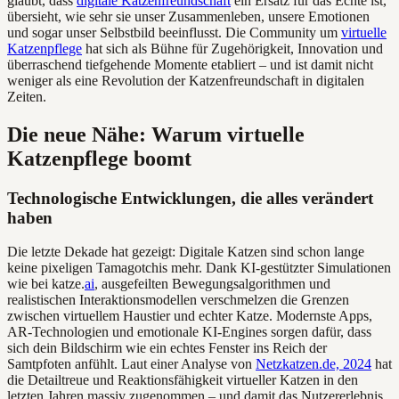
glaubt, dass
digitale Katzenfreundschaft
ein Ersatz für das Echte ist,
übersieht, wie sehr sie unser Zusammenleben, unsere Emotionen
und sogar unser Selbstbild beeinflusst. Die Community um
virtuelle
Katzenpflege
hat sich als Bühne für Zugehörigkeit, Innovation und
überraschend tiefgehende Momente etabliert – und ist damit nicht
weniger als eine Revolution der Katzenfreundschaft in digitalen
Zeiten.
Die neue Nähe: Warum virtuelle
Katzenpflege boomt
Technologische Entwicklungen, die alles verändert
haben
Die letzte Dekade hat gezeigt: Digitale Katzen sind schon lange
keine pixeligen Tamagotchis mehr. Dank KI-gestützter Simulationen
wie bei katze.
ai
, ausgefeilten Bewegungsalgorithmen und
realistischen Interaktionsmodellen verschmelzen die Grenzen
zwischen virtuellem Haustier und echter Katze. Modernste Apps,
AR-Technologien und emotionale KI-Engines sorgen dafür, dass
sich dein Bildschirm wie ein echtes Fenster ins Reich der
Samtpfoten anfühlt. Laut einer Analyse von
Netzkatzen.de, 2024
hat
die Detailtreue und Reaktionsfähigkeit virtueller Katzen in den
letzten Jahren massiv zugenommen – und damit das Nutzererlebnis