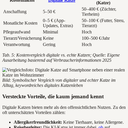
Kostenfaktor
Digitale Katze
(Katze)
50–400 € (Züchter,
Anschaffung
5–50 €
Tierheim)
0–5 € (App-
50–100 € (Futter, Streu,
Monatliche Kosten
Updates, Extras)
Tierarzt)
Pflegeaufwand
Minimal
Hoch
Tierarzt/Versicherung
Keine
100–500 €/Jahr
Verantwortung
Gering
Hoch
Tab. 5: Kostenvergleich digitale vs. echte Katzen; Quelle: Eigene
Ausarbeitung basierend auf Verbraucherinformationen 2025
Bild: Symbolischer Vergleich von digitaler und echter Katze im
Alltag, keywordreiches digitales Katzenleben
Versteckte Vorteile, die kaum jemand kennt
Digitale Katzen bieten mehr als den offensichtlichen Nutzen. Zu den
oft unterschätzten Vorteilen zählen:
Allergikerfreundlichkeit:
Keine Tierhaare, keine Allergene.
Reisebegleiter:
Die KI-Katze ist immer dabei,
ob
auf