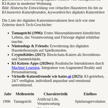
Bild: Historische Entwicklung von virtuellen Haustieren bis hin zu
KI-basierten Katzenfreunden, keywordreiches digitales Katzenleben
Die Liste der digitalen Katzeninnovationen liest sich wie eine
Zeitreise durch Tech-Geschichte:
Tamagotchi (1996):
Erstes Massenphänomen künstlichen
Lebens, das Verantwortung und Fürsorge digital erfahrbar
machte.
Nintendogs & Friends:
Erweiterung des digitalen
Haustierkonzepts auf Spielkonsolen.
CryptoKitties (2017):
Blockchain-Katzen als Investitions-
und Sammelobjekt.
KI-Katzen-Apps (2020er):
Realistische Interaktionen durch
Machine Learning
, Integration von Augmented Reality und
Personalisierung.
Virtuelle Katzenfreunde wie katze.
ai
(2025):
KI-getrieben,
24/7 verfügbar, individuell anpassbar und emotional
unterstützend.
Jahr
Meilenstein
Charakteristik
Einfluss
Artificial Life,
1996
Tamagotchi
Spielzeugrevolution
Verantwortung