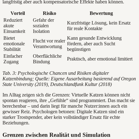
langfristig aber auch kompensatorische Effekte haben können.
Vorteil
Risiko
Bewertung
Reduziert
Gefahr der
Kurzfristige Lösung, kein Ersatz
akute
sozialen
für reale Kontakte
Einsamkeit
Isolation
Bietet
Kann gesunde Entwicklung
Flucht vor realer
emotionale
fördern, aber auch Sucht
Verantwortung
Stabilität
begünstigen
Einfacher
Oberflächliche
Praktisch, aber emotional limitiert
Zugang
Bindung
Tab. 3: Psychologische Chancen und Risiken digitaler
Katzenbindung; Quelle: Eigene Ausarbeitung basierend auf Oregon
State University (2019), Deutschlandfunk Kultur (2018)
Im Alltag zeigen sich die Grenzen: Virtuelle Katzen können nicht
spontan reagieren, ihre „Gefühle“ sind programmiert. Das macht sie
berechenbar – und darin liegt für manche Nutzer:innen auch ein
gewisser Reiz. Psychologen betonen: Digitale Katzen sind ein
starker Trostspender, aber kein vollständiger Ersatz für echte
Beziehungen.
Grenzen zwischen Realität und Simulation