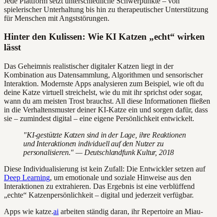
Jede Plattform setzt unterschiedliche Schwerpunkte – von
spielerischer Unterhaltung bis hin zu therapeutischer Unterstützung
für Menschen mit Angststörungen.
Hinter den Kulissen: Wie KI Katzen „echt“ wirken
lässt
Das Geheimnis realistischer digitaler Katzen liegt in der
Kombination aus Datensammlung, Algorithmen und sensorischer
Interaktion. Modernste Apps analysieren zum Beispiel, wie oft du
deine Katze virtuell streichelst, wie du mit ihr sprichst oder sogar,
wann du am meisten Trost brauchst. All diese Informationen fließen
in die Verhaltensmuster deiner KI-Katze ein und sorgen dafür, dass
sie – zumindest digital – eine eigene Persönlichkeit entwickelt.
"KI-gestützte Katzen sind in der Lage, ihre Reaktionen
und Interaktionen individuell auf den Nutzer zu
personalisieren." — Deutschlandfunk Kultur, 2018
Diese Individualisierung ist kein Zufall: Die Entwickler setzen auf
Deep Learning
, um emotionale und soziale Hinweise aus den
Interaktionen zu extrahieren. Das Ergebnis ist eine verblüffend
„echte“ Katzenpersönlichkeit – digital und jederzeit verfügbar.
Apps wie katze.
ai
arbeiten ständig daran, ihr Repertoire an Miau-