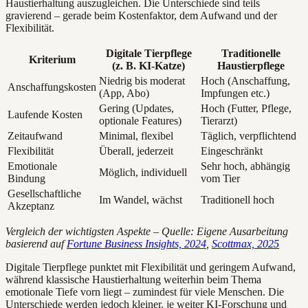
Haustierhaltung auszugleichen. Die Unterschiede sind teils
gravierend – gerade beim Kostenfaktor, dem Aufwand und der
Flexibilität.
Digitale Tierpflege
Traditionelle
Kriterium
(z. B. KI-Katze)
Haustierpflege
Niedrig bis moderat
Hoch (Anschaffung,
Anschaffungskosten
(App, Abo)
Impfungen etc.)
Gering (Updates,
Hoch (Futter, Pflege,
Laufende Kosten
optionale Features)
Tierarzt)
Zeitaufwand
Minimal, flexibel
Täglich, verpflichtend
Flexibilität
Überall, jederzeit
Eingeschränkt
Emotionale
Sehr hoch, abhängig
Möglich, individuell
Bindung
vom Tier
Gesellschaftliche
Im Wandel, wächst
Traditionell hoch
Akzeptanz
Vergleich der wichtigsten Aspekte – Quelle: Eigene Ausarbeitung
basierend auf
Fortune Business Insights, 2024
,
Scottmax, 2025
Digitale Tierpflege punktet mit Flexibilität und geringem Aufwand,
während klassische Haustierhaltung weiterhin beim Thema
emotionale Tiefe vorn liegt – zumindest für viele Menschen. Die
Unterschiede werden jedoch kleiner, je weiter KI-Forschung und