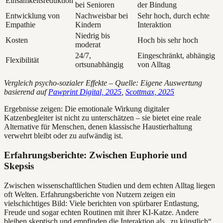
Einsamkeitsreduktion
bei Senioren
der Bindung
Entwicklung von
Nachweisbar bei
Sehr hoch, durch echte
Empathie
Kindern
Interaktion
Niedrig bis
Kosten
Hoch bis sehr hoch
moderat
24/7,
Eingeschränkt, abhängig
Flexibilität
ortsunabhängig
von Alltag
Vergleich psycho-sozialer Effekte – Quelle: Eigene Auswertung
basierend auf
Pawprint Digital, 2025
,
Scottmax, 2025
Ergebnisse zeigen: Die emotionale Wirkung digitaler
Katzenbegleiter ist nicht zu unterschätzen – sie bietet eine reale
Alternative für Menschen, denen klassische Haustierhaltung
verwehrt bleibt oder zu aufwändig ist.
Erfahrungsberichte: Zwischen Euphorie und
Skepsis
Zwischen wissenschaftlichen Studien und dem echten Alltag liegen
oft Welten. Erfahrungsberichte von Nutzern zeigen ein
vielschichtiges Bild: Viele berichten von spürbarer Entlastung,
Freude und sogar echten Routinen mit ihrer KI-Katze. Andere
bleiben skeptisch und empfinden die Interaktion als „zu künstlich“