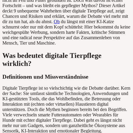
nicht an Fell und Futter gebunden ist. Doch was davon ist echter
Fortschritt – und was bleibt ein gepflegter Mythos? Dieser Artikel
deckt 9 unbequeme Wahrheiten über digitale Tierpflege auf, zeigt
Chancen und Risiken und erklärt, warum die Debatte viel mehr mit
dir zu tun hat, als du ahnst.
Ob
du längst mit einer KI-Katze
schnurrst oder nur mit dem Kopf schüttelst: Hier bekommst du keine
weichgespülte Werbung, sondern harte Fakten, kritische Stimmen
und eine radical neue Perspektive auf das Zusammenleben von
Mensch, Tier und Maschine.
Was bedeutet digitale Tierpflege
wirklich?
Definitionen und Missverständnisse
Digitale Tierpflege ist so vielschichtig wie die Debatte darüber. Kern
der Sache: Sie umfasst sämtliche Technologien, Anwendungen und
KI-gestützten Tools, die das Wohlbefinden, die Betreuung oder
Interaktion mit (echten oder virtuellen) Haustieren digital
unterstützen. Doch die Mythen beginnen bereits bei den Begriffen.
Viele verwechseln smarte Futterautomaten oder Wearables für
Hunde mit echter digitaler Tierpflege. Dabei geht es längst nicht
mehr nur um Gadgets, sondern um ganzheitliche Ökosysteme aus
Sensorik, KI-Interaktion und emotionaler Begleitung.