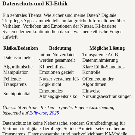
Datenschutz und KI-Ethik
Ein zentrales Thema: Wie sicher sind meine Daten? Digitale
Tierpflege-Apps sammeln teils umfangreiche Informationen über
Verhalten, Vorlieben und Emotionen der Nutzer. KI-basierte
Systeme lernen kontinuierlich dazu – was neue ethische Fragen
aufwirft.
Risiko/Bedenken
Bedeutung
Mögliche Lösung
Intime Nutzerdaten
Transparente AGB,
Datensammelei
werden gesammelt
Datenminimierung
Algorithmische
KI beeinflusst
Klare Ethik-Standards,
Manipulation
Emotionen gezielt
Kontrolle
Fehlende
Nutzer verstehen KI-
Offenlegung der
Transparenz
Logik nicht
Algorithmen
Emotionales
Hinweise,
Suchtpotential
Abhängigkeitsrisiko
Nutzungsbeschränkungen
Übersicht zentraler Risiken – Quelle: Eigene Ausarbeitung
basierend auf
Editverse, 2025
Datenschutz ist keine Nebensache, sondern Grundbedingung für
Vertrauen in digitale Tierpflege. Seriöse Anbieter setzen daher auf
Transparenz, Datensparsamkeit und nachvollziehbare KI-Modelle.