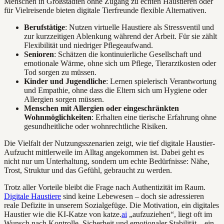
Menschen in Großstädten ohne Zugang zu echten Haustieren oder
für Vielreisende bieten digitale Tierfreunde flexible Alternativen.
Berufstätige
: Nutzen virtuelle Haustiere als Stressventil und
zur kurzzeitigen Ablenkung während der Arbeit. Für sie zählt
Flexibilität und niedriger Pflegeaufwand.
Senioren
: Schätzen die kontinuierliche Gesellschaft und
emotionale Wärme, ohne sich um Pflege, Tierarztkosten oder
Tod sorgen zu müssen.
Kinder und Jugendliche
: Lernen spielerisch Verantwortung
und Empathie, ohne dass die Eltern sich um Hygiene oder
Allergien sorgen müssen.
Menschen mit Allergien oder eingeschränkten
Wohnmöglichkeiten
: Erhalten eine tierische Erfahrung ohne
gesundheitliche oder wohnrechtliche Risiken.
Die Vielfalt der Nutzungsszenarien zeigt, wie tief digitale Haustier-
Aufzucht mittlerweile im Alltag angekommen ist. Dabei geht es
nicht nur um Unterhaltung, sondern um echte Bedürfnisse: Nähe,
Trost, Struktur und das Gefühl, gebraucht zu werden.
Trotz aller Vorteile bleibt die Frage nach Authentizität im Raum.
Digitale Haustiere
sind keine Lebewesen – doch sie adressieren
reale Defizite in unserem Sozialgefüge. Die Motivation, ein digitales
Haustier wie die KI-Katze von katze.
ai
„aufzuziehen“, liegt oft im
Wunsch nach Kontrolle, Sicherheit und emotionaler Stabilität – ein