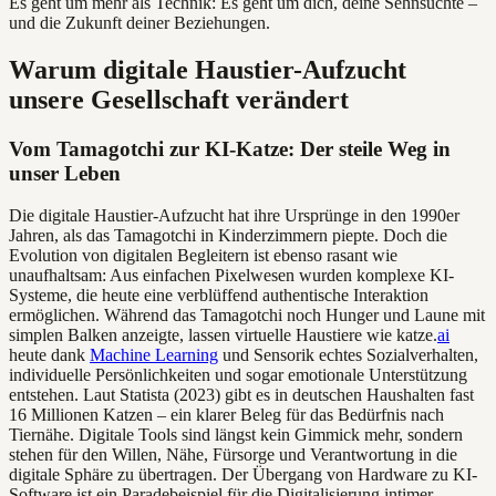
Es geht um mehr als Technik: Es geht um dich, deine Sehnsüchte –
und die Zukunft deiner Beziehungen.
Warum digitale Haustier-Aufzucht
unsere Gesellschaft verändert
Vom Tamagotchi zur KI-Katze: Der steile Weg in
unser Leben
Die digitale Haustier-Aufzucht hat ihre Ursprünge in den 1990er
Jahren, als das Tamagotchi in Kinderzimmern piepte. Doch die
Evolution von digitalen Begleitern ist ebenso rasant wie
unaufhaltsam: Aus einfachen Pixelwesen wurden komplexe KI-
Systeme, die heute eine verblüffend authentische Interaktion
ermöglichen. Während das Tamagotchi noch Hunger und Laune mit
simplen Balken anzeigte, lassen virtuelle Haustiere wie katze.
ai
heute dank
Machine Learning
und Sensorik echtes Sozialverhalten,
individuelle Persönlichkeiten und sogar emotionale Unterstützung
entstehen. Laut Statista (2023) gibt es in deutschen Haushalten fast
16 Millionen Katzen – ein klarer Beleg für das Bedürfnis nach
Tiernähe. Digitale Tools sind längst kein Gimmick mehr, sondern
stehen für den Willen, Nähe, Fürsorge und Verantwortung in die
digitale Sphäre zu übertragen. Der Übergang von Hardware zu KI-
Software ist ein Paradebeispiel für die Digitalisierung intimer