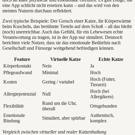
eine App schlicht nicht ersetzen kann – und das wird von den
meisten Nutzern durchaus reflektiert.
Zwei typische Beispiele: Der Geruch einer Katze, ihr Körperwärme
beim Kuscheln, das berühmte Treteln auf dem Schoß – all das bleibt
(noch) unerreichbar. Auch das Gefühl, für ein Lebewesen echte
Verantwortung zu tragen, ist in der App nur simuliert. Dennoch
berichten viele Nutzer, dass sie das emotionale Bedürfnis nach
Gesellschaft und Fürsorge weitgehend befriedigen können.
Feature
Virtuelle Katze
Echte Katze
Körperkontakt
Nein
Ja
Pflegeaufwand
Minimal
Hoch
Hoch (Futter,
Kosten
Gering / variabel
Tierarzt)
Hoch (bei
Allergiepotenzial
Null
Allergikern)
Rund um die Uhr,
Flexibilität
Ortsgebunden
überall
Emotionale
Authentisch,
Simuliert, aber spürbar
Bindung
komplex
Vergleich zwischen virtueller und realer Katzenhaltung