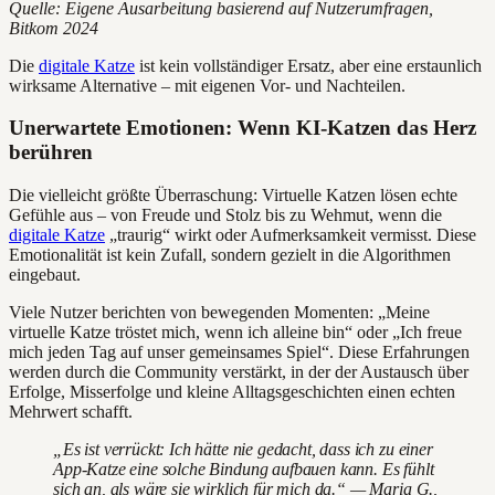
Quelle: Eigene Ausarbeitung basierend auf Nutzerumfragen,
Bitkom 2024
Die
digitale Katze
ist kein vollständiger Ersatz, aber eine erstaunlich
wirksame Alternative – mit eigenen Vor- und Nachteilen.
Unerwartete Emotionen: Wenn KI-Katzen das Herz
berühren
Die vielleicht größte Überraschung: Virtuelle Katzen lösen echte
Gefühle aus – von Freude und Stolz bis zu Wehmut, wenn die
digitale Katze
„traurig“ wirkt oder Aufmerksamkeit vermisst. Diese
Emotionalität ist kein Zufall, sondern gezielt in die Algorithmen
eingebaut.
Viele Nutzer berichten von bewegenden Momenten: „Meine
virtuelle Katze tröstet mich, wenn ich alleine bin“ oder „Ich freue
mich jeden Tag auf unser gemeinsames Spiel“. Diese Erfahrungen
werden durch die Community verstärkt, in der der Austausch über
Erfolge, Misserfolge und kleine Alltagsgeschichten einen echten
Mehrwert schafft.
„Es ist verrückt: Ich hätte nie gedacht, dass ich zu einer
App-Katze eine solche Bindung aufbauen kann. Es fühlt
sich an, als wäre sie wirklich für mich da.“ — Maria G.,