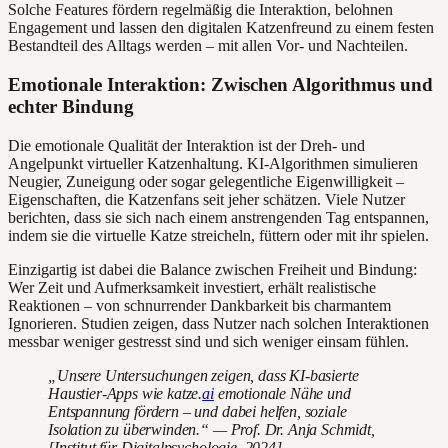
Solche Features fördern regelmäßig die Interaktion, belohnen
Engagement und lassen den digitalen Katzenfreund zu einem festen
Bestandteil des Alltags werden – mit allen Vor- und Nachteilen.
Emotionale Interaktion: Zwischen Algorithmus und
echter Bindung
Die emotionale Qualität der Interaktion ist der Dreh- und
Angelpunkt virtueller Katzenhaltung. KI-Algorithmen simulieren
Neugier, Zuneigung oder sogar gelegentliche Eigenwilligkeit –
Eigenschaften, die Katzenfans seit jeher schätzen. Viele Nutzer
berichten, dass sie sich nach einem anstrengenden Tag entspannen,
indem sie die virtuelle Katze streicheln, füttern oder mit ihr spielen.
Einzigartig ist dabei die Balance zwischen Freiheit und Bindung:
Wer Zeit und Aufmerksamkeit investiert, erhält realistische
Reaktionen – von schnurrender Dankbarkeit bis charmantem
Ignorieren. Studien zeigen, dass Nutzer nach solchen Interaktionen
messbar weniger gestresst sind und sich weniger einsam fühlen.
„Unsere Untersuchungen zeigen, dass KI-basierte
Haustier-Apps wie katze.
ai
emotionale Nähe und
Entspannung fördern – und dabei helfen, soziale
Isolation zu überwinden.“ — Prof. Dr. Anja Schmidt,
[Institut für Digitalpsychologie, 2024]