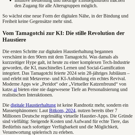
Intuitive Bedienung und niedrige Einstiegshürden machen
den Zugang für alle Altersgruppen möglich.
So wächst eine neue Form der digitalen Nähe, in der Bindung und
Freiheit keine Gegensätze mehr sind.
Vom Tamagotchi zur KI: Die stille Revolution der
Haustiere
Die ersten Schritte zur digitalen Haustierhaltung begannen
verschämt in den 90ern mit dem Tamagotchi. Was damals als
kurzzeitiger Hype galt, ist heute zu einer komplexen Tech-Industrie
geworden, die KI, maschinelles Lernen und Social-Gamification
integriert. Das Tamagotchi feierte 2024 sein 28-jähriges Jubiläum –
und erlebt mit Metaverse- und KI-Anbindung ein echtes Revival.
Moderne Apps wie „Peridot“ oder „Virtueller Katzenfreund“ von
katze.
ai
bieten eine nie dagewesene Tiefe an Personalisierung und
realistischen Interaktionen.
Die
digitale Haustierhaltung
ist keine Randnotiz mehr, sondern ein
Massenphänomen: Laut
Bitkom, 2024
, nutzen bereits über 7
Millionen Deutsche regelmäßig virtuelle Haustier-Apps. Die Gründe
sind vielfältig: Steigende Kosten und Aufwand für echte Tiere, das
Bedürfnis nach sofortiger Verfügbarkeit und die Möglichkeit,
Verantwortung spielerisch zu erleben.