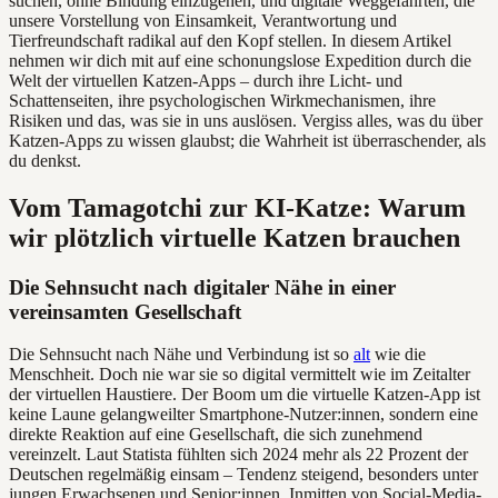
suchen, ohne Bindung einzugehen, und digitale Weggefährten, die
unsere Vorstellung von Einsamkeit, Verantwortung und
Tierfreundschaft radikal auf den Kopf stellen. In diesem Artikel
nehmen wir dich mit auf eine schonungslose Expedition durch die
Welt der virtuellen Katzen-Apps – durch ihre Licht- und
Schattenseiten, ihre psychologischen Wirkmechanismen, ihre
Risiken und das, was sie in uns auslösen. Vergiss alles, was du über
Katzen-Apps zu wissen glaubst; die Wahrheit ist überraschender, als
du denkst.
Vom Tamagotchi zur KI-Katze: Warum
wir plötzlich virtuelle Katzen brauchen
Die Sehnsucht nach digitaler Nähe in einer
vereinsamten Gesellschaft
Die Sehnsucht nach Nähe und Verbindung ist so
alt
wie die
Menschheit. Doch nie war sie so digital vermittelt wie im Zeitalter
der virtuellen Haustiere. Der Boom um die virtuelle Katzen-App ist
keine Laune gelangweilter Smartphone-Nutzer:innen, sondern eine
direkte Reaktion auf eine Gesellschaft, die sich zunehmend
vereinzelt. Laut Statista fühlten sich 2024 mehr als 22 Prozent der
Deutschen regelmäßig einsam – Tendenz steigend, besonders unter
jungen Erwachsenen und Senior:innen. Inmitten von Social-Media-