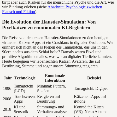
birgt aber auch Risiken für die menschliche Psyche und die Art, wie
wir Bindung erleben (siehe
Abschnitt: Psychologie zwischen
Flausch und Fiktion
).
Die Evolution der Haustier-Simulation: Von
Pixelkatzen zu emotionalen KI-Begleitern
Die Reise von den ersten Haustier-Simulationen zu den heutigen
virtuellen Katzen-Apps ist ein Crashkurs in digitaler Evolution. Wer
erinnert sich nicht an das Piepen des Tamagotchi, das uns in den
90ern nachts aus dem Schlaf holte? Damals waren Pixel und
primitive Algorithmen alles, was wir an digitaler Tierliebe kannten.
Heute begegnen wir lebensechten Katzen-Avataren, die auf
Berührung, Stimme und sogar unsere Stimmung reagieren.
Emotionale
Jahr
Technologie
Beispiel
Interaktion
Tamagotchi
Minimal: Füttern,
1996
Tamagotchi, Digipet
(LCD)
Spielen
Touchscreen-
Reagieren auf
Kätzchen-Apps auf
2008
Apps
Berührung
iPhone
KI und
Stimmungs- und
Konrad the Kitten
2018
Sensorik
Verhaltensanalyse
(VR), Neko Atsume