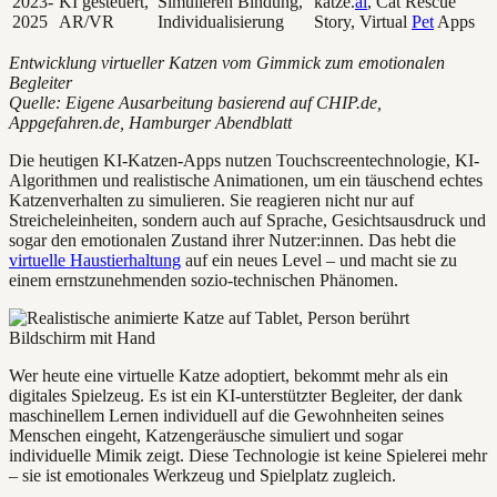
2023-
KI gesteuert,
Simulieren Bindung,
katze.
ai
, Cat Rescue
2025
AR/VR
Individualisierung
Story, Virtual
Pet
Apps
Entwicklung virtueller Katzen vom Gimmick zum emotionalen
Begleiter
Quelle: Eigene Ausarbeitung basierend auf CHIP.de,
Appgefahren.de, Hamburger Abendblatt
Die heutigen KI-Katzen-Apps nutzen Touchscreentechnologie, KI-
Algorithmen und realistische Animationen, um ein täuschend echtes
Katzenverhalten zu simulieren. Sie reagieren nicht nur auf
Streicheleinheiten, sondern auch auf Sprache, Gesichtsausdruck und
sogar den emotionalen Zustand ihrer Nutzer:innen. Das hebt die
virtuelle Haustierhaltung
auf ein neues Level – und macht sie zu
einem ernstzunehmenden sozio-technischen Phänomen.
Wer heute eine virtuelle Katze adoptiert, bekommt mehr als ein
digitales Spielzeug. Es ist ein KI-unterstützter Begleiter, der dank
maschinellem Lernen individuell auf die Gewohnheiten seines
Menschen eingeht, Katzengeräusche simuliert und sogar
individuelle Mimik zeigt. Diese Technologie ist keine Spielerei mehr
– sie ist emotionales Werkzeug und Spielplatz zugleich.