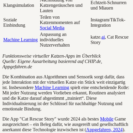
Echtzeit-Schnurren
Klangsimulation
Katzengeräuschen und
und Miauen
Lauten
Teilen von
Soziale
Instagram/TikTok-
Katzenmomenten auf
Einbindung
Integration
Social Media
Anpassung an
katze.
ai
, Cat Rescue
Machine Learning
individuelles
Story
Nutzerverhalten
Funktionsweise virtueller Katzen-Apps im Überblick
Quelle: Eigene Ausarbeitung basierend auf CHIP.de,
Appgefahren.de
Die Kombination aus Algorithmen und Sensorik sorgt dafür, dass
jede Interaktion mit der virtuellen Katze ein Stück weit einzigartig
ist. Insbesondere
Machine Learning
spielt eine entscheidende Rolle:
Mit jeder Nutzung werden Vorlieben erkannt, Routinen analysiert
und die Katze darauf abgestimmt „trainiert“. Diese
Individualisierung ist der Schlüssel für nachhaltige Nutzung und
emotionale Bindung.
Die App "Cat Rescue Story" wurde 2024 als bestes
Mobile
Game
ausgezeichnet – ein Beleg dafür, wie ausgereift und gesellschaftlich
anerkannt diese Technologie inzwischen ist (
Appgefahren, 2024
).