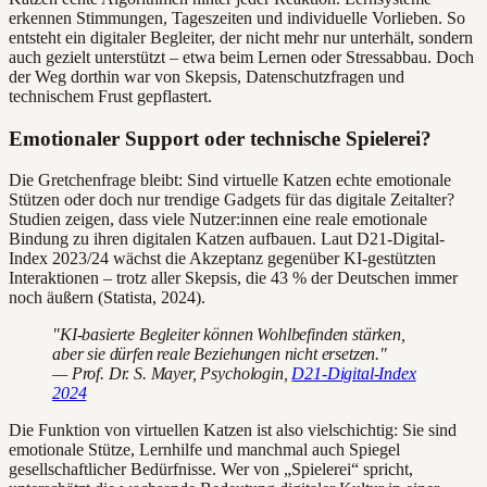
erkennen Stimmungen, Tageszeiten und individuelle Vorlieben. So
entsteht ein digitaler Begleiter, der nicht mehr nur unterhält, sondern
auch gezielt unterstützt – etwa beim Lernen oder Stressabbau. Doch
der Weg dorthin war von Skepsis, Datenschutzfragen und
technischem Frust gepflastert.
Emotionaler Support oder technische Spielerei?
Die Gretchenfrage bleibt: Sind virtuelle Katzen echte emotionale
Stützen oder doch nur trendige Gadgets für das digitale Zeitalter?
Studien zeigen, dass viele Nutzer:innen eine reale emotionale
Bindung zu ihren digitalen Katzen aufbauen. Laut D21-Digital-
Index 2023/24 wächst die Akzeptanz gegenüber KI-gestützten
Interaktionen – trotz aller Skepsis, die 43 % der Deutschen immer
noch äußern (Statista, 2024).
"KI-basierte Begleiter können Wohlbefinden stärken,
aber sie dürfen reale Beziehungen nicht ersetzen."
— Prof. Dr. S. Mayer, Psychologin,
D21-Digital-Index
2024
Die Funktion von virtuellen Katzen ist also vielschichtig: Sie sind
emotionale Stütze, Lernhilfe und manchmal auch Spiegel
gesellschaftlicher Bedürfnisse. Wer von „Spielerei“ spricht,