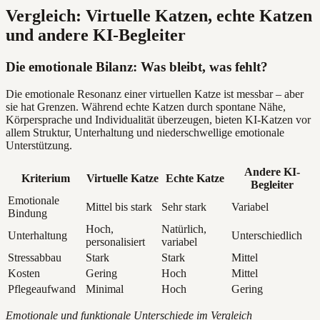
Vergleich: Virtuelle Katzen, echte Katzen
und andere KI-Begleiter
Die emotionale Bilanz: Was bleibt, was fehlt?
Die emotionale Resonanz einer virtuellen Katze ist messbar – aber
sie hat Grenzen. Während echte Katzen durch spontane Nähe,
Körpersprache und Individualität überzeugen, bieten KI-Katzen vor
allem Struktur, Unterhaltung und niederschwellige emotionale
Unterstützung.
Andere KI-
Kriterium
Virtuelle Katze
Echte Katze
Begleiter
Emotionale
Mittel bis stark
Sehr stark
Variabel
Bindung
Hoch,
Natürlich,
Unterhaltung
Unterschiedlich
personalisiert
variabel
Stressabbau
Stark
Stark
Mittel
Kosten
Gering
Hoch
Mittel
Pflegeaufwand
Minimal
Hoch
Gering
Emotionale und funktionale Unterschiede im Vergleich