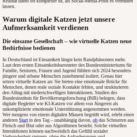
Realität dabei oft komplexer ist, als Social-Media-Posts es vermuten
lassen.
Warum digitale Katzen jetzt unsere
Aufmerksamkeit verdienen
Die einsame Gesellschaft – wie virtuelle Katzen neue
Bedürfnisse bedienen
In Deutschland ist Einsamkeit längst kein Randphänomen mehr.
Laut dem ersten Einsamkeitsbarometer des Bundesministeriums für
Familie, Senioren, Frauen und Jugend fühlten sich 2024 besonders
jüngere und urbane Menschen zunehmend isoliert. Genau hier
setzen virtuelle Katzen an: Sie bieten eine emotionale Brücke für
Menschen, denen reale soziale Kontakte fehlen, und strukturieren
den Alltag mit niederschwelligen Interaktionen. Studien des
Bundesinstituts für Bevölkerungsforschung (BiB) belegen, dass
digitale Begleiter wie KI-Katzen vor allem von Jüngeren als
unkomplizierte emotionale Unterstützung angenommen werden.
Wer morgens von einem digitalen Miauen begrüßt wird, erlebt einen
anderen
Start
in den Tag – unabhängig davon,
ob
das Schnurren aus
Fleisch und Blut oder aus Algorithmen besteht. Solche virtuellen
Interaktionen können nachweislich das Gefühl sozialer
Verbundenheit steigern, ohne die Anforderungen und