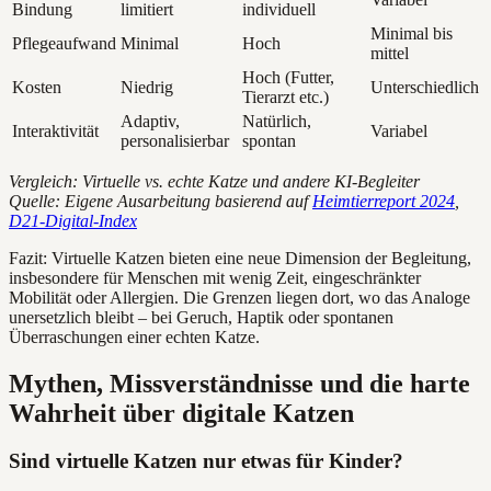
Bindung
limitiert
individuell
Minimal bis
Pflegeaufwand
Minimal
Hoch
mittel
Hoch (Futter,
Kosten
Niedrig
Unterschiedlich
Tierarzt etc.)
Adaptiv,
Natürlich,
Interaktivität
Variabel
personalisierbar
spontan
Vergleich: Virtuelle vs. echte Katze und andere KI-Begleiter
Quelle: Eigene Ausarbeitung basierend auf
Heimtierreport 2024
,
D21-Digital-Index
Fazit: Virtuelle Katzen bieten eine neue Dimension der Begleitung,
insbesondere für Menschen mit wenig Zeit, eingeschränkter
Mobilität oder Allergien. Die Grenzen liegen dort, wo das Analoge
unersetzlich bleibt – bei Geruch, Haptik oder spontanen
Überraschungen einer echten Katze.
Mythen, Missverständnisse und die harte
Wahrheit über digitale Katzen
Sind virtuelle Katzen nur etwas für Kinder?