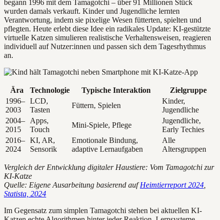
begann 1996 mit dem Tamagotchi – über 91 Millionen Stück
wurden damals verkauft. Kinder und Jugendliche lernten
Verantwortung, indem sie pixelige Wesen fütterten, spielten und
pflegten. Heute erlebt diese Idee ein radikales Update: KI-gestützte
virtuelle Katzen simulieren realistische Verhaltensweisen, reagieren
individuell auf Nutzer:innen und passen sich dem Tagesrhythmus
an.
Ära
Technologie
Typische Interaktion
Zielgruppe
1996–
LCD,
Kinder,
Füttern, Spielen
2003
Tasten
Jugendliche
2004–
Apps,
Jugendliche,
Mini-Spiele, Pflege
2015
Touch
Early Techies
2016–
KI, AR,
Emotionale Bindung,
Alle
2024
Sensorik
adaptive Lernaufgaben
Altersgruppen
Vergleich der Entwicklung digitaler Haustiere: Vom Tamagotchi zur
KI-Katze
Quelle: Eigene Ausarbeitung basierend auf
Heimtierreport 2024
,
Statista, 2024
Im Gegensatz zum simplen Tamagotchi stehen bei aktuellen KI-
Katzen echte Algorithmen hinter jeder Reaktion. Lernsysteme