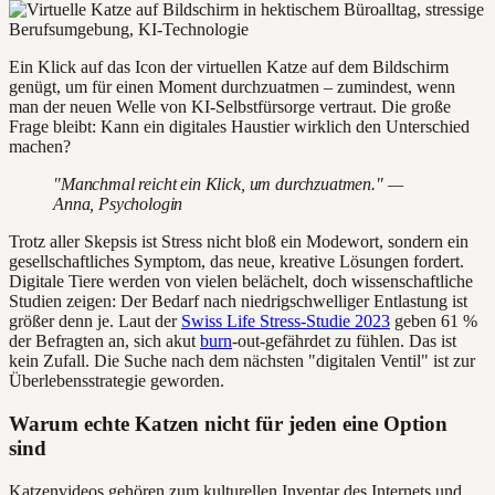
Ein Klick auf das Icon der virtuellen Katze auf dem Bildschirm
genügt, um für einen Moment durchzuatmen – zumindest, wenn
man der neuen Welle von KI-Selbstfürsorge vertraut. Die große
Frage bleibt: Kann ein digitales Haustier wirklich den Unterschied
machen?
"Manchmal reicht ein Klick, um durchzuatmen." —
Anna, Psychologin
Trotz aller Skepsis ist Stress nicht bloß ein Modewort, sondern ein
gesellschaftliches Symptom, das neue, kreative Lösungen fordert.
Digitale Tiere werden von vielen belächelt, doch wissenschaftliche
Studien zeigen: Der Bedarf nach niedrigschwelliger Entlastung ist
größer denn je. Laut der
Swiss Life Stress-Studie 2023
geben 61 %
der Befragten an, sich akut
burn
-out-gefährdet zu fühlen. Das ist
kein Zufall. Die Suche nach dem nächsten "digitalen Ventil" ist zur
Überlebensstrategie geworden.
Warum echte Katzen nicht für jeden eine Option
sind
Katzenvideos gehören zum kulturellen Inventar des Internets und