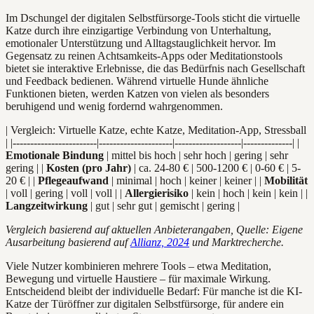
Im Dschungel der digitalen Selbstfürsorge-Tools sticht die virtuelle
Katze durch ihre einzigartige Verbindung von Unterhaltung,
emotionaler Unterstützung und Alltagstauglichkeit hervor. Im
Gegensatz zu reinen Achtsamkeits-Apps oder Meditationstools
bietet sie interaktive Erlebnisse, die das Bedürfnis nach Gesellschaft
und Feedback bedienen. Während virtuelle Hunde ähnliche
Funktionen bieten, werden Katzen von vielen als besonders
beruhigend und wenig fordernd wahrgenommen.
| Vergleich: Virtuelle Katze, echte Katze, Meditation-App, Stressball
| |------------------------|---------------------|-------------------|--------------| |
Emotionale Bindung
| mittel bis hoch | sehr hoch | gering | sehr
gering | |
Kosten (pro Jahr)
| ca. 24-80 € | 500-1200 € | 0-60 € | 5-
20 € | |
Pflegeaufwand
| minimal | hoch | keiner | keiner | |
Mobilität
| voll | gering | voll | voll | |
Allergierisiko
| kein | hoch | kein | kein | |
Langzeitwirkung
| gut | sehr gut | gemischt | gering |
Vergleich basierend auf aktuellen Anbieterangaben, Quelle: Eigene
Ausarbeitung basierend auf
Allianz, 2024
und Marktrecherche.
Viele Nutzer kombinieren mehrere Tools – etwa Meditation,
Bewegung und virtuelle Haustiere – für maximale Wirkung.
Entscheidend bleibt der individuelle Bedarf: Für manche ist die KI-
Katze der Türöffner zur digitalen Selbstfürsorge, für andere ein