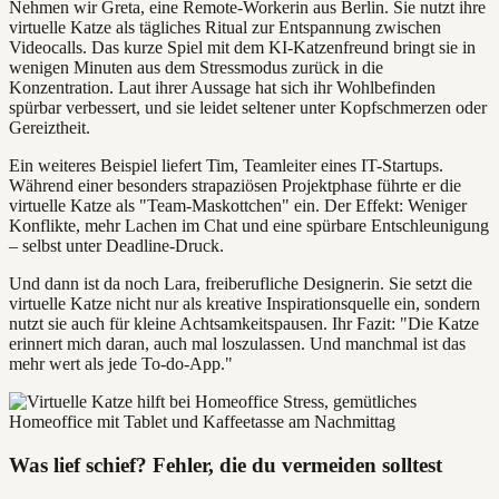
Nehmen wir Greta, eine Remote-Workerin aus Berlin. Sie nutzt ihre
virtuelle Katze als tägliches Ritual zur Entspannung zwischen
Videocalls. Das kurze Spiel mit dem KI-Katzenfreund bringt sie in
wenigen Minuten aus dem Stressmodus zurück in die
Konzentration. Laut ihrer Aussage hat sich ihr Wohlbefinden
spürbar verbessert, und sie leidet seltener unter Kopfschmerzen oder
Gereiztheit.
Ein weiteres Beispiel liefert Tim, Teamleiter eines IT-Startups.
Während einer besonders strapaziösen Projektphase führte er die
virtuelle Katze als "Team-Maskottchen" ein. Der Effekt: Weniger
Konflikte, mehr Lachen im Chat und eine spürbare Entschleunigung
– selbst unter Deadline-Druck.
Und dann ist da noch Lara, freiberufliche Designerin. Sie setzt die
virtuelle Katze nicht nur als kreative Inspirationsquelle ein, sondern
nutzt sie auch für kleine Achtsamkeitspausen. Ihr Fazit: "Die Katze
erinnert mich daran, auch mal loszulassen. Und manchmal ist das
mehr wert als jede To-do-App."
Was lief schief? Fehler, die du vermeiden solltest