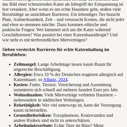
das Bild einer schnurrenden Katze als Inbegriff der Entspannung ist
fest verankert. Aber wenn es um echte Haustiere geht, stoßen viele
Berufstätige an unsichtbare Barrieren. Ein lebendiges Tier braucht
Platz, Aufmerksamkeit, Zeit – und verursacht Kosten, die nicht jeder
mal eben so stemmen möchte. Dazu kommen ethische und
praktische Fragen: Wer kümmert sich um die Katze während
Geschäftsreisen? Was passiert bei einer Katzenhaarallergie? Und
wie steht es mit tierfreundlichen Mietverträgen?
Sieben versteckte Barrieren für echte Katzenhaltung im
Berufsleben:
Zeitmangel:
Lange Arbeitstage lassen kaum Raum für
artgerechte Beschäftigung.
Allergien:
Etwa 10 % der Deutschen reagieren allergisch auf
Katzenhaare, so
Allianz, 2024
.
Kosten:
Futter, Tierarzt, Versicherung und Ausstattung
summieren sich schnell auf mehrere hundert Euro pro Jahr.
Wohnsituation:
Viele Mietverträge verbieten Haustiere –
insbesondere in städtischen Wohnlagen.
Reisetätigkeit:
Wer viel unterwegs ist, kann die Versorgung
kaum sicherstellen.
Gesundheitsrisiken:
Toxoplasmose, Kratzwunden und
andere Risiken sind nicht zu unterschätzen.
Arbeitsplatzverbote:
Echte Tiere im Büro? Meist