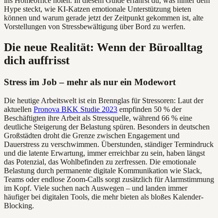
ins Homeoffice holen. In diesem Guide erfährst du, was hinter dem
Hype steckt, wie KI-Katzen emotionale Unterstützung bieten
können und warum gerade jetzt der Zeitpunkt gekommen ist, alte
Vorstellungen von Stressbewältigung über Bord zu werfen.
Die neue Realität: Wenn der Büroalltag
dich auffrisst
Stress im Job – mehr als nur ein Modewort
Die heutige Arbeitswelt ist ein Brennglas für Stressoren: Laut der
aktuellen
Pronova BKK Studie 2023
empfinden 50 % der
Beschäftigten ihre Arbeit als Stressquelle, während 66 % eine
deutliche Steigerung der Belastung spüren. Besonders in deutschen
Großstädten droht die Grenze zwischen Engagement und
Dauerstress zu verschwimmen. Überstunden, ständiger Termindruck
und die latente Erwartung, immer erreichbar zu sein, haben längst
das Potenzial, das Wohlbefinden zu zerfressen. Die emotionale
Belastung durch permanente digitale Kommunikation wie Slack,
Teams oder endlose Zoom-Calls sorgt zusätzlich für Alarmstimmung
im Kopf. Viele suchen nach Auswegen – und landen immer
häufiger bei digitalen Tools, die mehr bieten als bloßes Kalender-
Blocking.