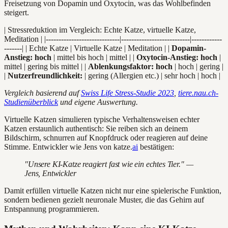
Freisetzung von Dopamin und Oxytocin, was das Wohlbefinden
steigert.
| Stressreduktion im Vergleich: Echte Katze, virtuelle Katze,
Meditation | |-----------------------------|---------------------------|------------
-------| | Echte Katze | Virtuelle Katze | Meditation | |
Dopamin-
Anstieg: hoch
| mittel bis hoch | mittel | |
Oxytocin-Anstieg: hoch
|
mittel | gering bis mittel | |
Ablenkungsfaktor: hoch
| hoch | gering |
|
Nutzerfreundlichkeit:
| gering (Allergien etc.) | sehr hoch | hoch |
Vergleich basierend auf
Swiss Life Stress-Studie 2023
,
tiere.nau.ch-
Studienüberblick
und eigene Auswertung.
Virtuelle Katzen simulieren typische Verhaltensweisen echter
Katzen erstaunlich authentisch: Sie reiben sich an deinem
Bildschirm, schnurren auf Knopfdruck oder reagieren auf deine
Stimme. Entwickler wie Jens von katze.
ai
bestätigen:
"Unsere KI-Katze reagiert fast wie ein echtes Tier." —
Jens, Entwickler
Damit erfüllen virtuelle Katzen nicht nur eine spielerische Funktion,
sondern bedienen gezielt neuronale Muster, die das Gehirn auf
Entspannung programmieren.