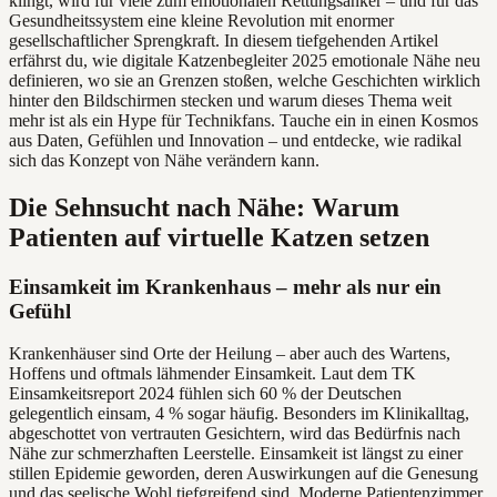
klingt, wird für viele zum emotionalen Rettungsanker – und für das
Gesundheitssystem eine kleine Revolution mit enormer
gesellschaftlicher Sprengkraft. In diesem tiefgehenden Artikel
erfährst du, wie digitale Katzenbegleiter 2025 emotionale Nähe neu
definieren, wo sie an Grenzen stoßen, welche Geschichten wirklich
hinter den Bildschirmen stecken und warum dieses Thema weit
mehr ist als ein Hype für Technikfans. Tauche ein in einen Kosmos
aus Daten, Gefühlen und Innovation – und entdecke, wie radikal
sich das Konzept von Nähe verändern kann.
Die Sehnsucht nach Nähe: Warum
Patienten auf virtuelle Katzen setzen
Einsamkeit im Krankenhaus – mehr als nur ein
Gefühl
Krankenhäuser sind Orte der Heilung – aber auch des Wartens,
Hoffens und oftmals lähmender Einsamkeit. Laut dem TK
Einsamkeitsreport 2024 fühlen sich 60 % der Deutschen
gelegentlich einsam, 4 % sogar häufig. Besonders im Klinikalltag,
abgeschottet von vertrauten Gesichtern, wird das Bedürfnis nach
Nähe zur schmerzhaften Leerstelle. Einsamkeit ist längst zu einer
stillen Epidemie geworden, deren Auswirkungen auf die Genesung
und das seelische Wohl tiefgreifend sind. Moderne Patientenzimmer