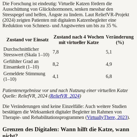
Die Forschung ist eindeutig: Virtuelle Katzen fördern die
Ausschüttung von Glückshormonen, senken messbar den
Stresspegel und helfen, Ängste zu lindern. Laut ReliefVR-Projekt
(2024) zeigten Patienten mit digitalem Katzenbegleiter eine
Reduktion von Schmerz- und Angstwerten um bis zu 35 %.
Zustand nach 4 Wochen
Veränderung
Zustand vor Einsatz
mit virtueller Katze
(%)
Durchschnittlicher
7,8
5,1
Stresswert (Skala 1–10)
Gefühlter Grad an
8,2
4,9
Einsamkeit (1–10)
Gemeldete Stimmung
4,1
6,8
(1–10)
Patientenergebnisse vor und nach Nutzung einer virtuellen Katze
Quelle: ReliefVR, 2024 (
ReliefVR, 2024
)
Die Veränderungen sind keine Einzelfälle: Auch weitere Studien
bestätigen die Wirksamkeit digitaler Begleiter im Rahmen von
Therapie- und Rehabilitationsprogrammen (
VirtuallyThere, 2023
).
Grenzen des Digitalen: Wann hilft die Katze, wann
nicht?