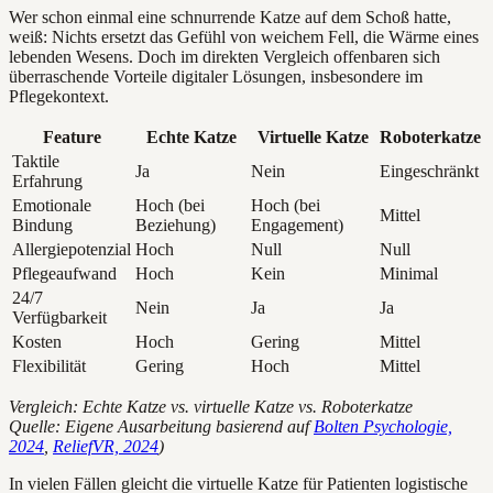
Wer schon einmal eine schnurrende Katze auf dem Schoß hatte,
weiß: Nichts ersetzt das Gefühl von weichem Fell, die Wärme eines
lebenden Wesens. Doch im direkten Vergleich offenbaren sich
überraschende Vorteile digitaler Lösungen, insbesondere im
Pflegekontext.
Feature
Echte Katze
Virtuelle Katze
Roboterkatze
Taktile
Ja
Nein
Eingeschränkt
Erfahrung
Emotionale
Hoch (bei
Hoch (bei
Mittel
Bindung
Beziehung)
Engagement)
Allergiepotenzial
Hoch
Null
Null
Pflegeaufwand
Hoch
Kein
Minimal
24/7
Nein
Ja
Ja
Verfügbarkeit
Kosten
Hoch
Gering
Mittel
Flexibilität
Gering
Hoch
Mittel
Vergleich: Echte Katze vs. virtuelle Katze vs. Roboterkatze
Quelle: Eigene Ausarbeitung basierend auf
Bolten Psychologie,
2024
,
ReliefVR, 2024
)
In vielen Fällen gleicht die virtuelle Katze für Patienten logistische