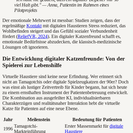
viel Halt gibt." — Anna, Patientin im Rahmen eines
Pilotprojekts
Der emotionale Mehrwert ist messbar: Studien zeigen, dass der
regelmäßige
Kontakt
mit digitalen Haustieren Stress reduziert, das
Wohlbefinden steigert und das Gefühl sozialer Verbundenheit
fördert (
ReliefVR, 2024
). Ein digitaler Katzenfreund schafft es,
emotionale Bedürfnisse abzudecken, die klassisch-medizinische
Lösungen oft ignorieren.
Die Entwicklung digitaler Katzenfreunde: Von der
Spielerei zur Lebenshilfe
Virtuelle Haustiere sind keine neue Erfindung. Wer erinnert sich
nicht an Tamagotchis oder digitale Spielzeugkatzen der 90er? Doch
was einst als lustiger Zeitvertreib für Kinder begann, hat sich heute
zu einem ernsthaften Instrument der Patientenbetreuung entwickelt.
Die Kombination aus ausgefeilter KI, individualisierbaren
Charakterzügen und realitätsnaher Interaktion hebt die virtuelle
Katze für Patienten auf eine neue Ebene.
Jahr
Meilenstein
Bedeutung für Patienten
Tamagotchi-
Erster Massenmarkt für
digitale
1996
Markteinführung
Haustiere