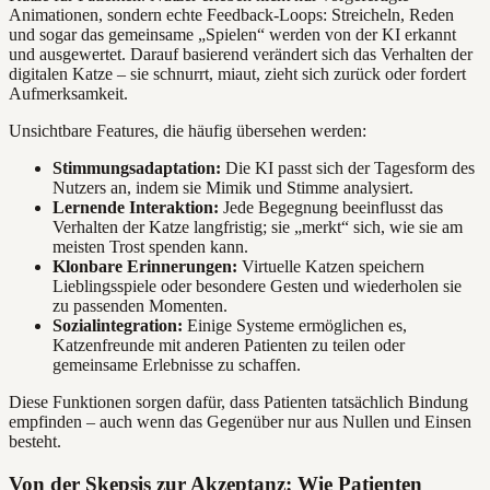
Animationen, sondern echte Feedback-Loops: Streicheln, Reden
und sogar das gemeinsame „Spielen“ werden von der KI erkannt
und ausgewertet. Darauf basierend verändert sich das Verhalten der
digitalen Katze – sie schnurrt, miaut, zieht sich zurück oder fordert
Aufmerksamkeit.
Unsichtbare Features, die häufig übersehen werden:
Stimmungsadaptation:
Die KI passt sich der Tagesform des
Nutzers an, indem sie Mimik und Stimme analysiert.
Lernende Interaktion:
Jede Begegnung beeinflusst das
Verhalten der Katze langfristig; sie „merkt“ sich, wie sie am
meisten Trost spenden kann.
Klonbare Erinnerungen:
Virtuelle Katzen speichern
Lieblingsspiele oder besondere Gesten und wiederholen sie
zu passenden Momenten.
Sozialintegration:
Einige Systeme ermöglichen es,
Katzenfreunde mit anderen Patienten zu teilen oder
gemeinsame Erlebnisse zu schaffen.
Diese Funktionen sorgen dafür, dass Patienten tatsächlich Bindung
empfinden – auch wenn das Gegenüber nur aus Nullen und Einsen
besteht.
Von der Skepsis zur Akzeptanz: Wie Patienten