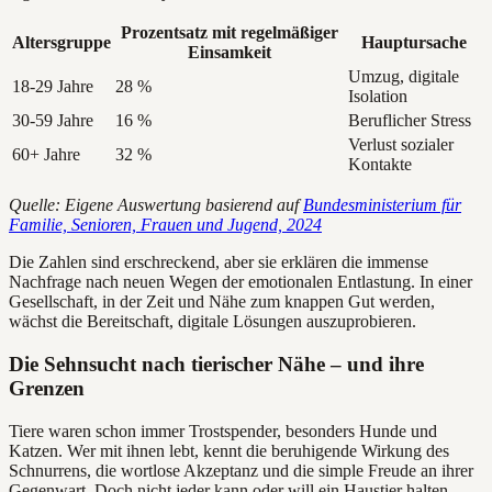
Prozentsatz mit regelmäßiger
Altersgruppe
Hauptursache
Einsamkeit
Umzug, digitale
18-29 Jahre
28 %
Isolation
30-59 Jahre
16 %
Beruflicher Stress
Verlust sozialer
60+ Jahre
32 %
Kontakte
Quelle: Eigene Auswertung basierend auf
Bundesministerium für
Familie, Senioren, Frauen und Jugend, 2024
Die Zahlen sind erschreckend, aber sie erklären die immense
Nachfrage nach neuen Wegen der emotionalen Entlastung. In einer
Gesellschaft, in der Zeit und Nähe zum knappen Gut werden,
wächst die Bereitschaft, digitale Lösungen auszuprobieren.
Die Sehnsucht nach tierischer Nähe – und ihre
Grenzen
Tiere waren schon immer Trostspender, besonders Hunde und
Katzen. Wer mit ihnen lebt, kennt die beruhigende Wirkung des
Schnurrens, die wortlose Akzeptanz und die simple Freude an ihrer
Gegenwart. Doch nicht jeder kann oder will ein Haustier halten.