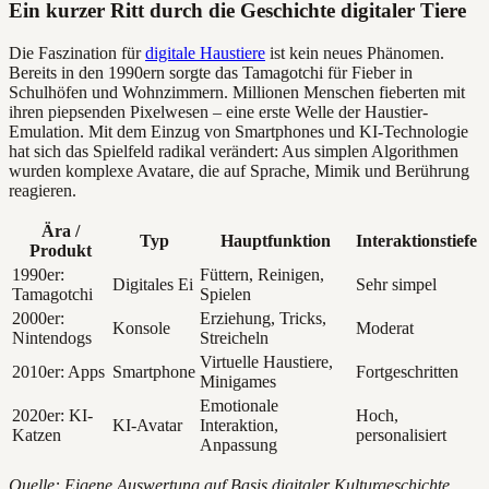
Ein kurzer Ritt durch die Geschichte digitaler Tiere
Die Faszination für
digitale Haustiere
ist kein neues Phänomen.
Bereits in den 1990ern sorgte das Tamagotchi für Fieber in
Schulhöfen und Wohnzimmern. Millionen Menschen fieberten mit
ihren piepsenden Pixelwesen – eine erste Welle der Haustier-
Emulation. Mit dem Einzug von Smartphones und KI-Technologie
hat sich das Spielfeld radikal verändert: Aus simplen Algorithmen
wurden komplexe Avatare, die auf Sprache, Mimik und Berührung
reagieren.
Ära /
Typ
Hauptfunktion
Interaktionstiefe
Produkt
1990er:
Füttern, Reinigen,
Digitales Ei
Sehr simpel
Tamagotchi
Spielen
2000er:
Erziehung, Tricks,
Konsole
Moderat
Nintendogs
Streicheln
Virtuelle Haustiere,
2010er: Apps
Smartphone
Fortgeschritten
Minigames
Emotionale
2020er: KI-
Hoch,
KI-Avatar
Interaktion,
Katzen
personalisiert
Anpassung
Quelle: Eigene Auswertung auf Basis digitaler Kulturgeschichte