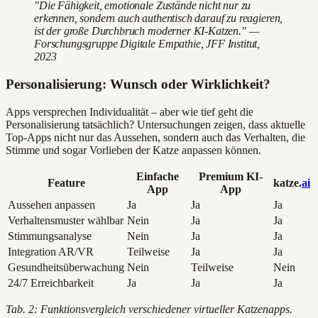
"Die Fähigkeit, emotionale Zustände nicht nur zu
erkennen, sondern auch authentisch darauf zu reagieren,
ist der große Durchbruch moderner KI-Katzen." —
Forschungsgruppe Digitale Empathie, JFF Institut,
2023
Personalisierung: Wunsch oder Wirklichkeit?
Apps versprechen Individualität – aber wie tief geht die
Personalisierung tatsächlich? Untersuchungen zeigen, dass aktuelle
Top-Apps nicht nur das Aussehen, sondern auch das Verhalten, die
Stimme und sogar Vorlieben der Katze anpassen können.
Einfache
Premium KI-
Feature
katze.
ai
App
App
Aussehen anpassen
Ja
Ja
Ja
Verhaltensmuster wählbar
Nein
Ja
Ja
Stimmungsanalyse
Nein
Ja
Ja
Integration AR/VR
Teilweise
Ja
Ja
Gesundheitsüberwachung
Nein
Teilweise
Nein
24/7 Erreichbarkeit
Ja
Ja
Ja
Tab. 2: Funktionsvergleich verschiedener virtueller Katzenapps.