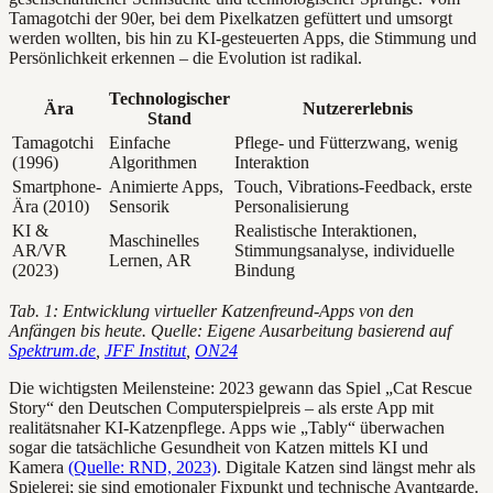
Tamagotchi der 90er, bei dem Pixelkatzen gefüttert und umsorgt
werden wollten, bis hin zu KI-gesteuerten Apps, die Stimmung und
Persönlichkeit erkennen – die Evolution ist radikal.
Technologischer
Ära
Nutzererlebnis
Stand
Tamagotchi
Einfache
Pflege- und Fütterzwang, wenig
(1996)
Algorithmen
Interaktion
Smartphone-
Animierte Apps,
Touch, Vibrations-Feedback, erste
Ära (2010)
Sensorik
Personalisierung
KI &
Realistische Interaktionen,
Maschinelles
AR/VR
Stimmungsanalyse, individuelle
Lernen, AR
(2023)
Bindung
Tab. 1: Entwicklung virtueller Katzenfreund-Apps von den
Anfängen bis heute. Quelle: Eigene Ausarbeitung basierend auf
Spektrum.de
,
JFF Institut
,
ON24
Die wichtigsten Meilensteine: 2023 gewann das Spiel „Cat Rescue
Story“ den Deutschen Computerspielpreis – als erste App mit
realitätsnaher KI-Katzenpflege. Apps wie „Tably“ überwachen
sogar die tatsächliche Gesundheit von Katzen mittels KI und
Kamera
(Quelle: RND, 2023)
. Digitale Katzen sind längst mehr als
Spielerei; sie sind emotionaler Fixpunkt und technische Avantgarde.