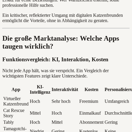
professionelle Hilfe suchen.
Ein kritischer, reflektierter Umgang mit digitalen Katzenfreunden
ermöglicht die Vorteile, ohne in Abhängigkeit zu geraten.
Die große Marktanalyse: Welche Apps
taugen wirklich?
Funktionsvergleich: KI, Interaktion, Kosten
Nicht jede App hält, was sie verspricht. Ein Vergleich der
wichtigsten Features zeigt klare Unterschiede.
KI-
App
Interaktivität
Kosten
Personalisier
Intelligenz
Virtueller
Hoch
Sehr hoch
Freemium
Umfangreich
Katzenfreund
Cat Rescue
Mittel
Hoch
Einmalkauf
Durchschnittli
Story
Tably
Hoch
Mittel
Abonnement
Gering
Tamagotchi-
Niedrig
Gering
Kostenlos
Keine