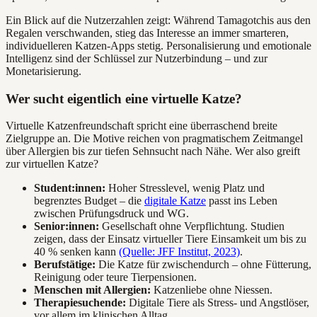
Ein Blick auf die Nutzerzahlen zeigt: Während Tamagotchis aus den
Regalen verschwanden, stieg das Interesse an immer smarteren,
individuelleren Katzen-Apps stetig. Personalisierung und emotionale
Intelligenz sind der Schlüssel zur Nutzerbindung – und zur
Monetarisierung.
Wer sucht eigentlich eine virtuelle Katze?
Virtuelle Katzenfreundschaft spricht eine überraschend breite
Zielgruppe an. Die Motive reichen von pragmatischem Zeitmangel
über Allergien bis zur tiefen Sehnsucht nach Nähe. Wer also greift
zur virtuellen Katze?
Student:innen:
Hoher Stresslevel, wenig Platz und
begrenztes Budget – die
digitale Katze
passt ins Leben
zwischen Prüfungsdruck und WG.
Senior:innen:
Gesellschaft ohne Verpflichtung. Studien
zeigen, dass der Einsatz virtueller Tiere Einsamkeit um bis zu
40 % senken kann
(Quelle: JFF Institut, 2023)
.
Berufstätige:
Die Katze für zwischendurch – ohne Fütterung,
Reinigung oder teure Tierpensionen.
Menschen mit Allergien:
Katzenliebe ohne Niessen.
Therapiesuchende:
Digitale Tiere als Stress- und Angstlöser,
vor allem im klinischen Alltag.