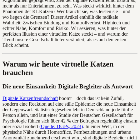
Algorithmen geprägt wird, zielt der digitale Katzenfreund darauf ab,
mehr als nur Entertainment zu sein. Was steckt wirklich hinter dem
Phänomen der KI-Katzen? Wer braucht sie, was leisten sie – und
wo liegen die Grenzen? Dieser Artikel enthüllt die radikale
Wahrheit: Zwischen Bindung und Kontrollverlust, Hightech und
echter Nähe, Komfort und Risiko. Wir sezieren, was hinter der
perfekten Illusion einer virtuellen Katze steckt – und warum der
Trend unsere Gesellschaft tiefer verändert, als es auf den ersten
Blick scheint.
Warum wir heute virtuelle Katzen
brauchen
Die neue Einsamkeit: Digitale Begleiter als Antwort
Digitale Katzenfreundschaft
boomt – doch das ist kein Zufall,
sondern eine Reaktion auf eine stille Epidemie: die neue Einsamkeit
der Gegenwart. Statistisch gesehen lebt in Deutschland jede fünfte
Person allein, und laut einer Studie der Deutschen Gesellschaft für
Psychologie fühlen sich über 42 % der Befragten regelmäßig einsam
oder sozial isoliert
(Quelle: DGPs, 2023)
. In einer Welt, in der
physische Nähe durch Homeoffice, Fernbeziehungen und urbane
Anonymität zunehmend erschwert wird, sind digitale Begleiter nicht