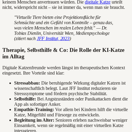
keinem Menschen anvertrauen würden. Die
digitale Katze
urteilt
nicht, widerspricht nicht – sie ist immer da, wenn man sie braucht.
"Virtuelle Tiere bieten eine Projektionsfläche für
Sehnsüchte und ein Gefühl von Kontrolle – genau das,
was vielen Menschen im realen Leben fehlt." — Dr.
Tobias Dienlin, Universität Wien, Medienpsychologe
(zitiert nach
JFF Institut, 2023
)
Therapie, Selbsthilfe & Co: Die Rolle der KI-Katze
im Alltag
Digitale Katzenfreunde werden längst im therapeutischen Kontext
eingesetzt. Ihre Vorteile sind klar:
Stressabbau:
Die beruhigende Wirkung digitaler Katzen ist
wissenschaftlich belegt. Laut JFF Institut reduzieren sie
Stresssymptome und fördern psychische Stabilität.
Selbsthilfe:
Bei Angstzuständen oder Panikattacken dient die
App als sofortiger Anker.
Empathie-Training:
Vor allem bei Kindern hilft die virtuelle
Katze, Mitgefühl und Fürsorge zu entwickeln.
Begleitung im Alter:
Senioren erleben nachweisbar weniger
Einsamkeit, wenn sie regelmäßig mit einer virtuellen Katze
interagieren.